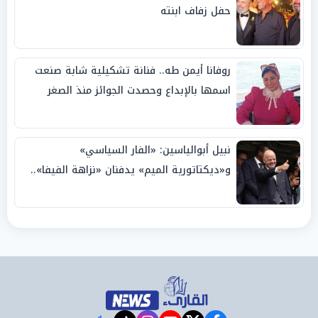
حفل زفاف ابنته
روفانا أيمن طه.. فنانة تشكيلية شابة صنعت
اسمها بالإبداع وحصدت الجوائز منذ الصغر
نبيل أبوالياسين: «الفار السياسي»
و«ديكتاتورية الميم» يدفنان «نزاهة الفيفا»..
وإقالة «إنفانتينو» باتت حتمية