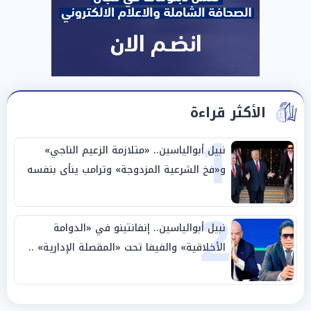
الأكثر قراءة
1
نبيل أبوالياسين.. «متلازمة الزعيم الناجي»
و«فخ الشرعية المزدوجة» وترامب ينأى بنفسه
وحليفه في «ميتم استراتيجي»
2
نبيل أبوالياسين.. إنفانتينو في «الدوامة
الأخلاقية» والفيفا تحت «المقصلة الإدارية» ..
«عبادة العرش وجنازة المصداقية»