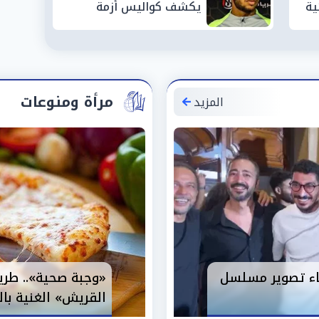
ية
يكشف كواليس أزمة
استبعاده المفاجئ من
الزمالك
مرأة ومنوعات
المزيد
هاء تصوير مسلسل
«وجبة صحية».. طريق
القريش» الغنية بال