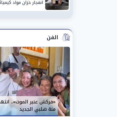
انفجار خزان مواد كيميائ
بأحد مصانع الفيوم
الفن
«فركش عنبر الموت».. انت
منة شلبي الجديد