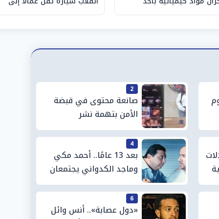
زان مواد كيميائية بأحد
انقلاب سيارة تقل عمالًا إلى
صانع الفيوم
14 شخصًا
2
وم
صانعة محتوى في قبضة
الأمن بتهمة نشر
فيديوهات خادشة للحياء
4
لات
بعد 13 عامًا.. أحمد مكي
ية
وماجد الكدواني يجتمعان
في «فرصة سعيدة»
6
«دول عصابة».. أنس وائل