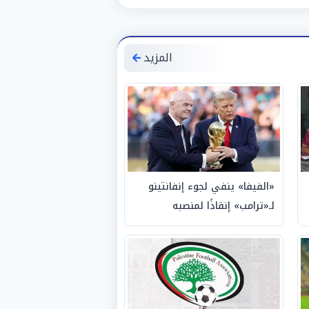
المزيد
«الفيفا» ينفي لجوء إنفانتينو
لـ«ترامب» إنقاذًا لمنصبه