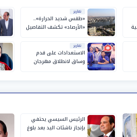
تقارير
«طقس شديد الحرارة»..
ية
«الأرصاد» تكشف التفاصيل
والظواهر الجوية اليوم
الجمعة
تقارير
الاستعدادات على قدم
وساق لانطلاق مهرجان
"الأفضل بين الأفضل" في
دورته الخامسة
الرئيس السيسي يحتفي
بإنجاز ناشئات اليد بعد بلوغ
نصف نهائي كأس العالم