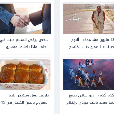
«43 مليون مشاهدة».. ألبوم
شخص يرفض السلام عليك في
بيتك» لـ عمرو دياب يكتسح
الحلم.. ماذا يكشف مفسرو
منصات الرقمية
الأحلام؟
دة كدة».. ديو غنائي يجمع
طريقة عمل سلايدر اللحم
مد سعد بابنته جودي وإطلاق
المفروم بالجبن الشيدر في 15
ألبوم قريبًا
دقيقة