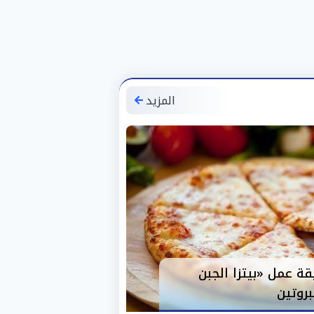
المزيد
ة عمل «بيتزا الجبن
بروتين