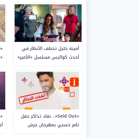
أمينة خليل تخطف الأنظار في
أحدث كواليس مسلسل «الأمير»
«ح
مع أحمد عز
ال
«Sold Out».. نفاد تذاكر حفل
«ك
تامر حسني بمهرجان جرش
أح
2026 بالكامل
ال