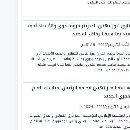
عدادي للعام الدراسي الحالي.
قارئ نيوز تهنئ الديزينر مروة بدوي والأستاذ أحمد
يد بمناسبة الزفاف السعيد
لأحد 21/يونيو/2026 - 01:16 ص
دم أسرة جريدة القارئ نيوز بخالص التهاني وأطيب الأمنيات إلى
مة الأزياء الديزينر مروة بدوي بمناسبة زفافها السعيد على الأستاذ
د سعيد صاحب مطعم بهاريزو، متمنين لهما حياة زوجية مليئة
سعادة والود والاستقرار.
سسة العــز تهنئ فخامة الرئيس بمناسبة العام
هجري الجديد
لإثنين 15/يونيو/2026 - 10:24 م
دم المتحـدث الإعلامي لمؤسسـة العــز بأرق التهاني وأصدق الدعوات،
 فخامة الرئيس عبدالفتاح السيسي رئيس الجمهورية، بمناسبة العام
ي الجديد ١٤٤٨ هـ.