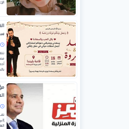
الإ
ال
سع
ا
تتق
مصم
أحم
بال
مؤ
ال
ا
تقـ
إلى
الهجر