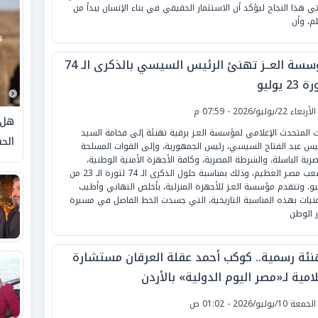
تي هذا النجاح ليؤكد أن الاستثمار الحقيقي في بناء الإنسان يبدأ من
لم، وأن
مؤسسة العــز تهنئ الرئيس السيسي بالذكرى الـ 74
 23 يوليو
لأربعاء 22/يوليو/2026 - 07:59 م
هل 
 المتحدث الإعلامي لمؤسسة العـز برقية تهنئة إلى فخامة السيد
الحق
ئيس عبد الفتاح السيسي، رئيس الجمهورية، وإلى القوات المسلحة
صرية الباسلة، والشرطة المصرية، وكافة الأجهزة الأمنية الوطنية،
وشعب مصـر العظيم، وذلك بمناسبة حلول الذكرى الـ 74 لثورة الـ 23 من
يو. وتتقدم مؤسسة العـز للأجهزة المنزلية، بأخلص التهاني وأطيب
منيات بهذه المناسبة التاريخية، التي جسدت الخط الفاصل في مسيرة
ر الوطن
نئة رسمية.. كوكب أحمد عقلة العرقان مستشارة
امية لـ«مصر اليوم الدولية» بالأردن
لجمعة 10/يوليو/2026 - 01:02 ص