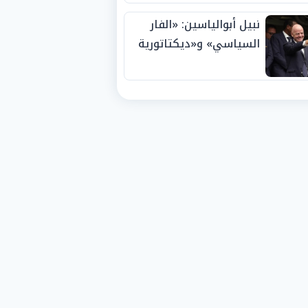
الجوائز منذ الصغر
نبيل أبوالياسين: «الفار
السياسي» و«ديكتاتورية
الميم» يدفنان «نزاهة
الفيفا».. وإقالة
«إنفانتينو» باتت حتمية