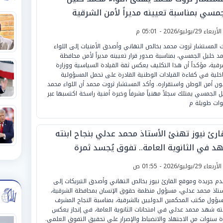
جمسي بمناسبة تعيينه مديراً لأمن الشرقية
لأربعاء 29/يوليو/2026 - 05:01 م
 المستشار ثروت محمد بخالص التهاني وأصدق الأمنيات إلى اللواء
د خليل الجمسي، بمناسبة صدور قرار تعيينه مديراً لأمن محافظة
رقية، مؤكداً أن هذا التكليف يعكس ثقة القيادة السياسية ووزارة
اخلية في كفاءة القيادات الوطنية القادرة على تحمل المسؤولية
ن أمن الوطن واستقراره. وأكد المستشار ثروت محمد أن اللواء محمد
ل الجمسي يمتلك سجلاً مهنياً مشرفاً وخبرة أمنية راسخة اكتسبها عبر
ات طويلة م
قارئ نيوز تهنئ الأستاذ محمد عدلي بنجاح ابنته
د في الثانوية العامة.. تفوق يُجسد ثمرة
اجتهاد وطموح المستقبل
لأربعاء 29/يوليو/2026 - 01:55 ص
دم جريدة وموقع القارئ نيوز بخالص التهاني وأصدق التبريكات إلى
ستاذ محمد عدلي، مسؤول منظمة حقوق الإنسان بمحافظة الشرقية،
ؤول مكتب المحكمين الدوليين بالشرقية، بمناسبة النجاح المشرف
نته شهد محمد عدلي في امتحانات الثانوية العامة، في إنجاز يعكس
ة سنوات من الاجتهاد والانضباط والإصرار على تحقيق التفوق العلمي.