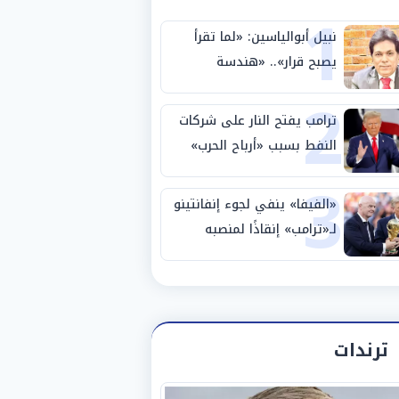
1
نبيل أبوالياسين: «لما تقرأ
يصبح قرار».. «هندسة
2
الاستثمار السيادي» بين «ربط
الجيب بالوطن» و«سيادة
ترامب يفتح النار على شركات
الكلمة»
النفط بسبب «أرباح الحرب»
3
«الفيفا» ينفي لجوء إنفانتينو
لـ«ترامب» إنقاذًا لمنصبه
ترندات