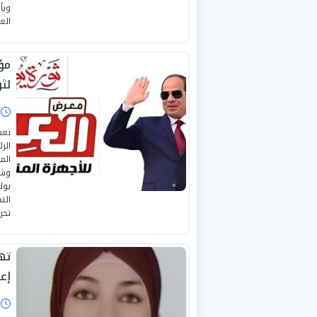
ويأ
الع
لثورة
ا
بعث
الر
الم
يول
الت
تحر
ته
إعل
ا