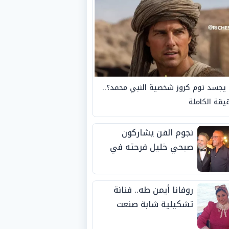
يجسد توم كروز شخصية النبي محمد؟..
يقة الكاملة
نجوم الفن يشاركون
صبحي خليل فرحته في
حفل زفاف ابنته
روفانا أيمن طه.. فنانة
تشكيلية شابة صنعت
اسمها بالإبداع وحصدت