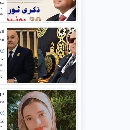
عبد
الد
الم
ال
مح
مص
ا
يتق
الم
مصر
الو
جر
بم
ا
تتق
الط