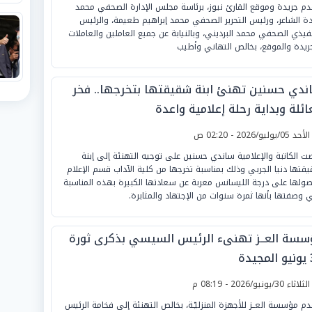
دم جريدة وموقع القارئ نيوز، برئاسة مجلس الإدارة الصحفي محمد
ة الشاعر، ورئيس التحرير الصحفي محمد إبراهيم طعيمة، والرئيس
نفيذي الصحفي محمد البرديني، وبالنيابة عن جميع العاملين والعاملات
جريدة والموقع، بخالص التهاني وأطيب
ندي حسنين تهنئ ابنة شقيقتها بتخرجها.. فخر
ائلة وبداية رحلة إعلامية واعدة
لأحد 05/يوليو/2026 - 02:20 ص
ت الكاتبة والإعلامية ساندي حسنين على توجيه التهنئة إلى إبنة
قتها دنيا الجربي وذلك بمناسبة تخرجها من كلية الآداب قسم الإعلام
ولها على درجة الليسانس معربة عن سعادتها الكبيرة بهذه المناسبة
ي وصفتها بأنها ثمرة سنوات من الإجتهاد والمثابرة.
سسة العــز تهنىء الرئيس السيسي بذكرى ثورة
دة
لثلاثاء 30/يونيو/2026 - 08:19 م
دم مؤسسة العــز للأجهزة المنزليّـة، بخالص التهنئة إلى فخامة الرئيس