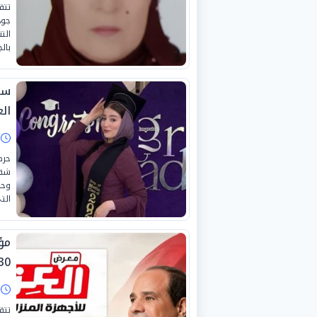
تتق
جود
الت
بال
سا
الع
ا
حرص
شقي
وحص
الت
مؤ
30 يونيو المجي
ا
تتق