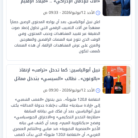
«آلات للإدمان الإدراكي» .. «ميلاد الإقليم
المحصن» الدوحة «تواجة العاصفة»
الأحد 12/يوليو/2026 - 09:33 ص
اعلن نبيل أبوالياسين، بعد أن يواجه المحتوى الرصين حصاراً
ممنهجاً من آلات التغييب الرقمي التي تحاول إخماد صوت
الحقيقة عبر تقييد المشاهدات وحجب المحتوى، وفي
الوقت الذي تتوج فيه المنصات الراقصين والمهرجين
والعري على عرش المشاهدات الزائفة، أن هذه المنصات
صُممت لتكون
نبيل أبوالياسين: كما تدخل «ترامب» لإنقاذ
«بالوغون».. نطالب «السيسي» بتدخل مماثل
لإعادة مباراة مصر
الأحد 12/يوليو/2026 - 09:30 ص
انتفاضة الـ120 مليوناً».. حين يتحول «الغضب الشعبي»
إلى «إرادة سيادية» تطالب بـ«إعادة جدولة العدالة» يكتب
نبيل أبوالياسين، بعد أن فكك في بياناته السابقة
«متلازمة التخدير التحكيمي» و«الاختراق الجيوسياسي»
وفضح «ديكتاتورية الميم»، وبعد أن كشف في بيانه
الأخير «العنصرية النخبوية» ضد مبابي و«التناغم العنصري
الغربي»، أن «انتفاضة الـ120 مليوناً» التي بدأت كغضب