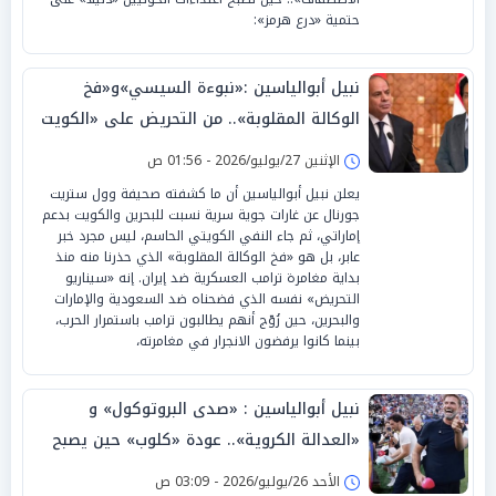
حتمية «درع هرمز»:
نبيل أبوالياسين :«نبوءة السيسي»و«فخ
الوكالة المقلوبة».. من التحريض على «الكويت
و البحرين» إلى«فطام السيادة»
الإثنين 27/يوليو/2026 - 01:56 ص
يعلن نبيل أبوالياسين أن ما كشفته صحيفة وول ستريت
جورنال عن غارات جوية سرية نسبت للبحرين والكويت بدعم
إماراتي، ثم جاء النفي الكويتي الحاسم، ليس مجرد خبر
عابر، بل هو «فخ الوكالة المقلوبة» الذي حذرنا منه منذ
بداية مغامرة ترامب العسكرية ضد إيران. إنه «سيناريو
التحريض» نفسه الذي فضحناه ضد السعودية والإمارات
والبحرين، حين رُوّج أنهم يطالبون ترامب باستمرار الحرب،
بينما كانوا يرفضون الانجرار في مغامرته،
نبيل أبوالياسين : «صدى البروتوكول» و
«العدالة الكروية».. عودة «كلوب» حين يصبح
«المنقذ شاهداً»
الأحد 26/يوليو/2026 - 03:09 ص