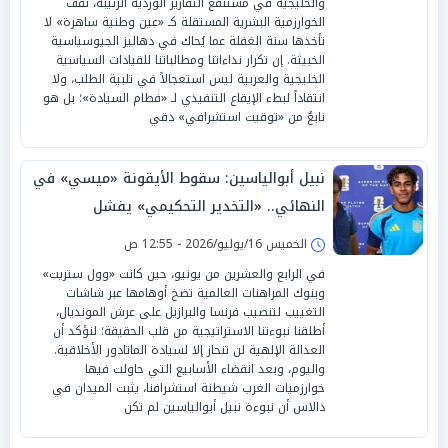
والخليجية في مستنقع التقارير الوردية الرتيبة، تقف
الخوارزمية البشرية المستقلة كـ «عين وطنية ساهرة» لا
تأخذها سنة الغفلة عما يُحاك في دهاليز الجيوسياسية
الخبيثة. إن تكرار نداءاتنا ومطالباتنا للقيادات السياسية
الخليجية والعربية ليس استعجالاً في تلبية الطلب، ولا
انتقاداً لبطء الإيقاع التنفيذي لـ «فطام السيادة»؛ بل هو
نابعٌ من «توقيت استشرافي» دقي
نبيل أبوالياسين: سقوط الأيقونة «ميسي» في
النهائي.. «التخدير التحكيمي» يفشل
و«الماتادور» يتوج بقيادة «لامين»
الخميس 16/يوليو/2026 - 12:55 ص
في الرابع والعشرين من يونيو، حين كانت «وول ستريت»
وبنوك المراهنات العالمية تضخ أوهامها عبر شاشات
التغييب لتنصيب فرنسا والبرازيل على عرش المونديال،
أطلقنا نبوءتنا الاستراتيجية من قلب الحقيقة؛ لنؤكد أن
العدالة الإلهية لن تنحاز إلا لسيادة الماتادور الأخلاقية.
واليوم، وبعد انقضاء الأسابيع التي حاولت فيها
خوارزميات الغرب شيطنة استشرافنا، يثبت الميدان في
دالاس أن نبوءة نبيل أبوالياسين لم تكن