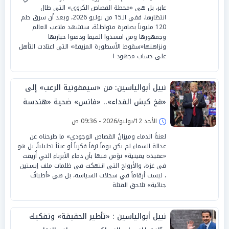
عابر، بل هي «محطة القصاص الكروي» التي طال
انتظارها. ففي الـ15 من يوليو 2026، وبعد أن سرق حلم
120 مليوناً بصافرة متواطئة، ستشهد ملاعب العالم
وجمهورها ومن افسدوا الفيفا ودفنوا حيازتها
ونزاهتها«سقوط الأسطورة المزيفة» التي اعتادت التأهل
على حساب مجهود ا
نبيل أبوالياسين: من «سيمفونية الرعب» إلى
«فخ كبش الفداء».. «فانس» ضحية «هندسة
التبرير» الترامبية
الأحد 12/يوليو/2026 - 09:36 ص
لعنةُ الدماء وميزانُ القصاص الوجودي» ما طرحناه عن
عدالة السماء لم يكن يوماً ترفاً فكرياً أو عبثاً تحليلياً، بل هو
«عقيدة يقينية» نؤمن فيها بأن دماء الأبرياء التي أُريقت
في غزة، والأرواح التي انتهكت في ظلمات ملف إبستين
، ليست أرقاماً في سجلات السياسة، بل هي «أطيافٌ
جنائية» تلاحق القتلة
نبيل أبوالياسين : «تأطير الحقيقة» وتفكيك