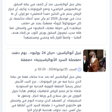
يعلن نبيل أبوالياسين، بعد أن كشف في بيانه السابق
عن«التشويش الترامبي» و«فخ البروتونات» وكيف أن ابتزاز
الرياض يحتم على الخليج «مبدأ التعايش» مع إيران، أن ما
حدث في مونديال 2026 لم يكن مجرد أخطاء تحكيمية، بل
كان «بروتوكولاً كروياً» ممنهجاً، يمتد من «ملعب
ميتلايف» إلى «غرفة عمليات التطبيع» في واشنطن. فما
قاله مدرب ليفربول السابق يورغن كلوب عن إلغاء هدف
ألمانيا – واصفاً القرار بأنه وحشي ومستشهداً
نبيل أبوالياسين: «بيان 24 يوليو».. يوم دفنت
«مقصلة السرد الأبوالياسينية» «صفقة
البروتونات» وكشف ابتزاز الرياض
السبت 25/يوليو/2026 - 03:20 م
يعلن نبيل أبوالياسين أنه بعد عدة ساعات فقط من بياننا
الذي حذرنا فيه من فخ البروتونات ، خرج البيت الأبيض
ليعلن رسمياً: الصفقة النووية المدنية مع السعودية
ملغاة ما لم تنضم الرياض لاتفاقيات إبراهام. هكذا تحول
النووي من حق سيادي إلى ورقة ابتزاز.. وتحقق ما
استشرفناه. ان المشهد الذي نرصده اليوم في واشنطن
هو «التتويج العملي» لـ مقصلة السرد التي أعلناها في
بيان أمس، حيث تحولت هندسة الإحراج الترا