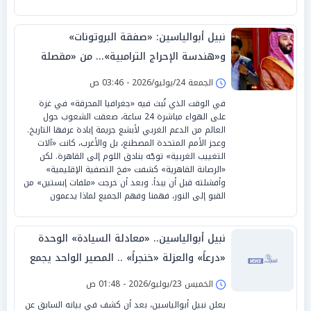
نبيل أبوالياسين: «صفقة البروتونات»
و«هندسة الإحراج الترامبية»... من «مقصلة
السرد الأبوالياسينية» إلى رفض ابتزاز
الجمعة 24/يوليو/2026 - 03:46 ص
السعودية
في الوقت الذي تُبث فيه «جغرافيا المحرقة» في غزة
على الهواء مباشرة 24 ساعة، صعقت الشعوب حول
العالم من الدعم الغربي لأبشع جريمة إبادة عرفها التاريخ.
وعجز الأمم المتحدة المصطنع، بل والأغرب، كانت «آلات
التغييب الغربية» توجّه بنادق اللوم إلى القاهرة. لكن
«الرصانة القاهرية» كشفت «فخ التصفية الإقليمية»
وأفشلته قبل أن يبدأ. وبعد أن خرجت «ملفات إبستين» من
القبو إلى النور، فهمنا وفهم الجميع لماذا يدعمون
نبيل أبوالياسين.. «معادلة السيادة» الوحدة
«درعاً» والعزلة «خنجراً» .. المصير الواحد يجمع
الأشقاء «الرياض وأبوظبي»
الخميس 23/يوليو/2026 - 01:48 ص
يعلن نبيل أبوالياسين، بعد أن كشف في بيانه السابق عن