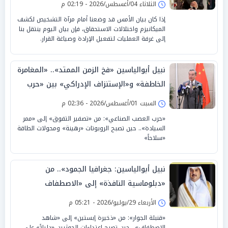
الثلاثاء 04/أغسطس/2026 - 02:19 م
إذا كان بيان الأمس قد وضعنا أمام مرآة التشخيص لكشف
الميكانيزم واختلالات الاستحقاق، فإن بيان اليوم ينتقل بنا
إلى غرفة العمليات لتفعيل الإرادة وصياغة القرار.
نبيل أبوالياسين «فخ الزمن الممتد».. «المغامرة
الخاطفة» و«الإستنزاف الإدراكي» بين «حرب
العصب الصناعي» والرد الصيني
السبت 01/أغسطس/2026 - 02:36 م
«حرب العصب الصناعي»: من «تصفير التفوق» إلى «ممر
السيادة».. حين تصبح الروبوتات «رهينة» ومحولات الطاقة
«سلاحاً»
نبيل أبوالياسين: جغرافيا الجمود».. من
«دبلوماسية النافذة» إلى «الاصطفاف
السيادي» حين تصبح «النتائج صفرية»
الأربعاء 29/يوليو/2026 - 05:21 م
«قنبلة الجوار»: من «ذخيرة إبستين» إلى «شاهد
الاصطفاف».. حين تصبح اعتداءات الحوثيين «دليلاً» على