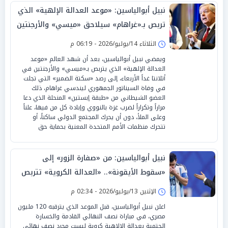
نبيل أبوالياسين: «موعد العدالة الإلهية» الذي
تربص بـ«غراهام» سيلاحق «ميسي» والأرجنتين
غداً الأربعاء
الثلاثاء 14/يوليو/2026 - 06:19 م
ويمضي نبيل أبوالياسين، بعد أن شهد العالم «موعد
العدالة الإلهية» الذي يتربص بـ«ميسي» والأرجنتين في
أتلانتا غداً الأربعاء، إلى رصد «سكتة الضمير» التي تجلت
في وفاة السيناتور الجمهوري ليندسي غراهام، ذلك
العضو الشيطاني من «طبقة إبستين» المنحلة الذي دعا
مراراً وتكراراً لضرب غزة بالنووي وإبادة كل من فيها، علناً
وعلى الملأ، دون أن يحرك المجتمع الدولي ساكناً، أو
تتحرك منظمات الأمم المتحدة المعنية بحماية حق
نبيل أبوالياسين: من «صفارة الزور» إلى
«سقوط الأيقونة».. «العدالة الكروية» تتربص
بـ«ميسي» في «أتلانتا»
الإثنين 13/يوليو/2026 - 02:34 م
اعلن نبيل أبوالياسين، قبل الموعد الذي يترقبه 120 مليون
مصري، في مباراة نصف النهائي القادمة والخسارة
الحتمية بعدالة الإلاهية كروية ليست مجرد نصف نهائي