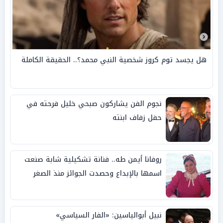
هل يجسد توم كروز شخصية النبي محمد؟.. الحقيقة الكاملة
نجوم الفن يشاركون صبحي خليل فرحته في
حفل زفاف ابنته
روفانا أيمن طه.. فنانة تشكيلية شابة صنعت
اسمها بالإبداع وحصدت الجوائز منذ الصغر
نبيل أبوالياسين: «الفار السياسي»