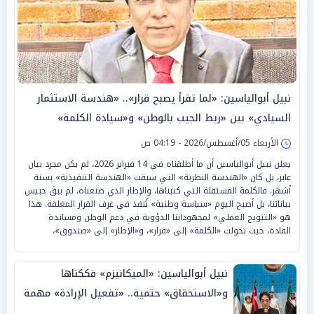
نبيل أبوالياسين: «لما تقرأ يصبح قرار».. «هندسة الاستثمار
السيادي» بين «ربط الجيب بالوطن» و«سيادة الكلمة»
الأربعاء 05/أغسطس/2026 - 04:19 ص
يعلن نبيل أبوالياسين أن ما أطلقناه في 14 فبراير 2026، لم يكن مجرد بيان
عابر، بل كان «الهندسة النظرية» التي سبقت «الهندسة التنفيذية» بستة
أشهر. فالكلمة المستقلة التي كتبناها، والإطار الذي صنعناه، لم يبقَ حبيس
بياناتنا، بل أصبح اليوم «سياسة وطنية» تُنفذ في غرف القرار المغلقة. هذا
هو «التتويج العملي» لمجهوداتنا الدؤوبة في دعم الوطن ومساندة
القادة، حيث تحولت «الكلمة» إلى «قرار»، و«الإطار» إلى «صندوق»،
نبيل أبوالياسين: «الميكانيزم» فككناها
و«الاستحقاق» حتمية.. «تفعيل الإرادة» مهمة
الجامعة العربية