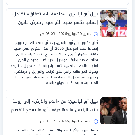
نبيل أبوالياسين.. «ملحمة الاستحقاق» تكتمل..
إسبانيا تكسر «قيد التواطؤ» وتفرض قانون
«العدالة الميدانية»
الإثنين 20/يوليو/2026 - 03:05 ص
أعلن دكتور نبيل أبوالياسين، بعد أن شهد العالم تتويج
إسبانيا بطلة لمونديال 2026، أن هذا التتويج ليس مجرد
نهاية لمشوار كروي، بل هو «تتويج الاستشراف» الذي
أطلقناه منذ بداية المونديال، حين كنا الوحيدين الذين
آمنوا بـ«المدد الإلهي» لإسبانيا، بينما كانت «وول ستريت»
وبنوك المراهنات تراهن على فرنسا والبرازيل والأرجنتين،
وتغرق في «دجل التوقعات» الذي فضحناه في بياناتنا
المتتالية. فبينما كانت خوارزمياتهم
نبيل أبوالياسين: من «الدم والأرض» إلى زوجة
نائب الرئيس «المهاجرة».. أوباما يفضح انفصام
«فانس» الاستراتيجي
السبت 18/يوليو/2026 - 03:37 ص
بينما تغرق مراكز الرصد والاستشارات التقليدية العربية