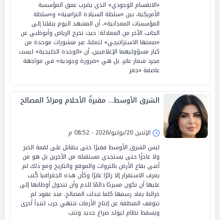
«الانقسام الوجودي» الذي يضرب عمق المؤسسة
الأمريكية، بين «سلطة السيادة الترامبية» و«سلطة
المؤسسات الممدانية»، أن المشهد اليوم ينقلنا إلى
الجانب الآخر من المعادلة: حيث تخرج الرياض وأبوظبي عن
«صمتها الاستراتيجي» لتعلنا، عبر منشورات موحدة من
كبار مسؤوليهما الإعلاميين، أن «الوحدة الخليجية» ليست
مجرد شعار عابر، بل هي «ضرورة وجودية» في مواجهة
عاصفة «جغر
الشرق الأوسط… مقبرةُ الأحلام ومزادُ المصالح
الإثنين 20/يوليو/2026 - 08:52 م
ليس الشرق الأوسط فقيرًا حتى يتقاتل على لقمة الخبز
ولا عاجزًا حتى يستجدي مستقبله من الآخرين بل هو من
أغنى بقاع الأرض بالثروات والموقع والتاريخ ومع ذلك لم
يعرف الاستقرار إلا زائرًا عابرًا وكأن هذه الجغرافيا كُتب
عليها أن تكون مسرحًا دائمًا للدم وأن تتحول أوطانها إلى
خرائط يعاد رسمها كلما تبدلت المصالح. منذ عقود لم
تتوقف المنطقة عن إنتاج الأزمات تنتهي حرب لتبدأ أخرى
ويسقط نظام ليولد صراع جديد وتتب