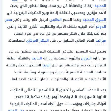
المحلية
ارتفاعًا وانخفاضًا كل ربع سنة، وفقًا للتطور الذي يحدث
لأهم مؤثرين ومحددين لتكلفة إتاحة وبيع المنتجات البترولية في
السوق المحلية
وهما السعر
العالمي
لبرميل خام برنت، وتغير
سعر
الدولار
أمام الجنيه بخلاف الأعباء والتكاليف الأخرى الثابتة والتي
يتم تعديلها خلال شهر سبتمبر من كل عام في ضوء اعتماد
ميزانية
العام المالي السابق من قبل
الجهاز
المركزي
للمحاسبات.
وتضم لجنة التسعير التلقائي للمنتجات البترولية ممثلين عن كل
من وزارة
البترول
والثروة المعدنية ووزارة
المالية
والهيئة العامة
للبترول حيث يتم ترشيحهم من قبل
الوزير
المختص وتختص اللجنة
بمتابعة المعادلة السعرية بصورة ربع سنوية، ومتابعة تنفيذ
الآلية وتقديم التوصيات والمقترحات لضمان التنفيذ الجيد لها.
يعد الهدف الأساسي لتطبيق آلية التسعير التلقائي للمنتجات
البترولية هو إيجاد آلية واضحة تُوفر رؤية مستقبلية للجميع:
أفرادًا، وشركات ومؤسسات، حول اتجاه أسعار المنتجات البترولية
بالسوق المحلية، وفقًا لما هو معمول به في معظم
دول العالم
.