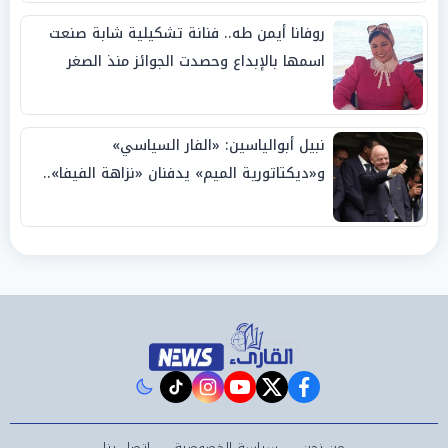
روفانا أيمن طه.. فنانة تشكيلية شابة صنعت
اسمها بالإبداع وحصدت الجوائز منذ الصغر
نبيل أبوالياسين: «الفار السياسي»
و«ديكتاتورية الميم» يدفنان «نزاهة الفيفا»..
وإقالة «إنفانتينو» باتت حتمية
instagram
tiktok
youtube
twitter
facebook