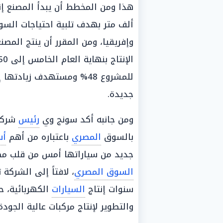
ألف متر بهدف تلبية احتياجات الس
للمشروع 48% ومستهدف زيادتها إلى 58%، وسيوفر المشروع نحو 1200 فرصة
جديدة.
ومن جانبه أكد سونج وي
رئيس
شركة 
بالسوق
المصري
باعتباره من أهم
أس
جديد من سياراتها أمس من قلب مصر
السوق المصري
، لافتاً إلى الشرك
سنوات إنتاج
السيارات
الكهربائية، ح
والتطوير لإنتاج مركبات عالية الجو