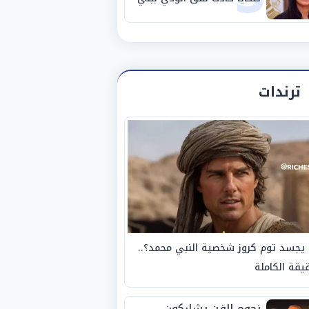
سويف
ترندات
يجسد توم كروز شخصية النبي محمد؟..
يقة الكاملة
نجوم الفن يشاركون