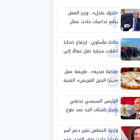
1
«تحرك عاجل».. وزير العمل
يتابع تداعيات حادث عمال
2
طريق بني سويف الصحراوي
حادث مأساوي.. ارتفاع ضحايا
انقلاب سيارة تقل عمالًا إلى
3
14 شخصًا
«وجبة صحية».. طريقة عمل
«بيتزا الجبن القريش» الغنية
4
بالبروتين
الرئيس السيسي يحتفي
بإنجاز ناشئات اليد بعد بلوغ
5
نصف نهائي كأس العالم
وزيرة التضامن تقرر دعم أسر
ضحايا حادث نفق الودي ببني