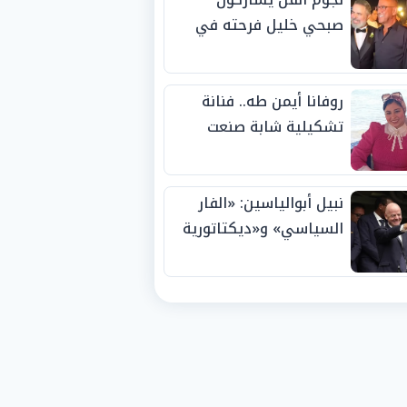
صبحي خليل فرحته في
حفل زفاف ابنته
روفانا أيمن طه.. فنانة
تشكيلية شابة صنعت
اسمها بالإبداع وحصدت
الجوائز منذ الصغر
نبيل أبوالياسين: «الفار
السياسي» و«ديكتاتورية
الميم» يدفنان «نزاهة
الفيفا».. وإقالة
«إنفانتينو» باتت حتمية