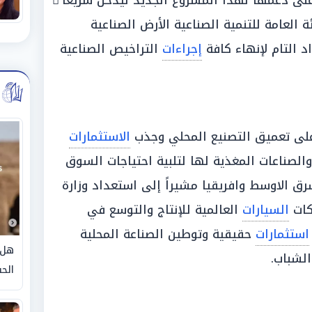
 على دعمها لهذا المشروع الجديد ليدخل سريعا ً
العامة للتنمية الصناعية الأرض الصناعية
اد التام لإنهاء كافة
إجراءات
التراخيص الصناعية
 على تعميق التصنيع المحلي وجذب
الاستثمارات
الصناعات المغذية لها لتلبية احتياجات السوق
رق الاوسط وافريقيا مشيراً إلى استعداد وزارة
كات
السيارات
العالمية للإنتاج والتوسع في
استثمارات
حقيقية وتوطين الصناعة المحلية
هل 
لشباب.
الحق