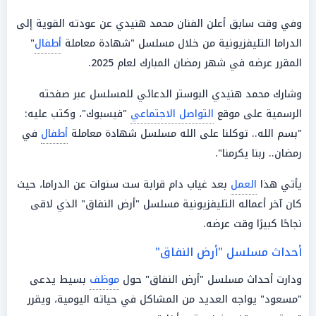
وفي وقت سابق أعلن الفنان محمد هنيدي عن عودته القوية إلى
الدراما التليفزيونية من خلال مسلسل "شهادة معاملة
أطفال
"
المقرر عرضه في شهر رمضان المبارك لعام 2025.
وشارك محمد هنيدي البوستر الدعائي للمسلسل عبر صفحته
الرسمية على موقع
التواصل الاجتماعي
"فيسبوك"، وكتب عليه:
"بسم الله.. توكلنا على الله مسلسل شهادة معاملة
أطفال
في
رمضان.. ربنا يكرمنا".
يأتي هذا
العمل
بعد غياب دام قرابة ست سنوات عن الدراما، حيث
كان آخر أعماله التليفزيونية مسلسل "أرض النفاق" الذي لاقى
نجاحًا كبيرًا وقت عرضه.
أحداث مسلسل "أرض النفاق"
ودارت أحداث مسلسل "أرض النفاق" حول
موظف
بسيط يدعى
"مسعود" يواجه العديد من المشاكل في حياته اليومية، ويقرر