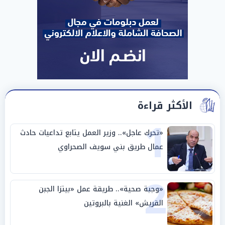
الأكثر قراءة
1
«تحرك عاجل».. وزير العمل يتابع تداعيات حادث
عمال طريق بني سويف الصحراوي
2
«وجبة صحية».. طريقة عمل «بيتزا الجبن
القريش» الغنية بالبروتين