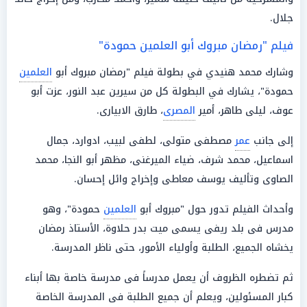
جلال.
فيلم "رمضان مبروك أبو العلمين حمودة"
وشارك محمد هنيدي في بطولة فيلم "رمضان مبروك أبو
العلمين
حمودة"، يشارك في البطولة كل من سيرين عبد النور، عزت أبو
عوف، ليلى طاهر، أمير
المصرى
، طارق الابيارى.
إلى جانب
عمر
مصطفى متولى، لطفى لبيب، ادوارد، جمال
اسماعيل، محمد شرف، ضياء الميرغنى، مظهر أبو النجا، محمد
الصاوى وتأليف يوسف معاطى وإخراج وائل إحسان.
وأحداث الفيلم تدور حول "مبروك أبو
العلمين
حمودة"، وهو
مدرس فى بلد ريفى يسمى ميت بدر حلاوة، الأستاذ رمضان
يخشاه الجميع، الطلبة وأولياء الأمور، حتى ناظر المدرسة.
ثم تضطره الظروف أن يعمل مدرساً فى مدرسة خاصة بها أبناء
كبار المسئولين، ويعلم أن جميع الطلبة فى المدرسة الخاصة