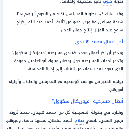
تجربة
حبوب
تغير شخصيته وأخلاقه.
وقد شارك في بطولة المسلسل نخبة من النجوم أبرزهم هنا
شيحة وسامي مغاوري، وهو من تأليف أحمد عبد الله، إخراج
سامح عبد العزيز، إنتاج جمال العدل.
آخر اعمال محمد هنيدي
ويذكر أن آخر أعمال محمد هنيدي مسرحية "ميوزيكال سكوول"،
وتدور أحداث المسرحية حول رمضان مبروك أبوالعلمين حمودة
الذي يعود بعد سنوات من الغياب إلى إدارة المدرسة،
يواجه الكثير من مواقف كوميدية مع المدرسين والطلاب وأولياء
أمورهم.
أبطال مسرحية "ميوزيكال سكوول"
وشارك في بطولة المسرحية كل من: محمد هنيدي، محمد ثروت،
نرمين الفقي، نانسي
صلاح
، أحمد سلطان، محمود حافظ، وغيرهم،
والمسرحية من تأليف خليفة سمير، وأحمد محارب، ومن إخراج خالد