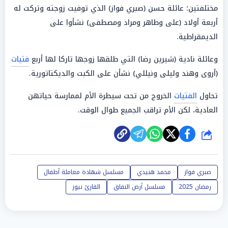
مختلفتين؛ عائلة حسن (صبري فواز) الذي توفيت زوجته وتركت له
أربعة أولاد (على وطاهر ومراد ومصطفى) نشأوا على
الديمقراطية.
وعائلة نادية (شيرين رضا) التي طلقها زوجها تاركا لها أربع
فتيات
(أروى وهند وليلى ونيللي) نشأن على الكبت والديكتاتورية.
تحاول
الفتيات
الخروج من تحت سيطرة الأم لممارسة حياتهن
العادية، لكن الأم تراقب الجميع طوال الوقت.
شارك
صبري فواز
محمد هنيدي
مسلسل شهادة معاملة أطفال
رمضان 2025
مسلسل أرض النفاق
القارئ نيوز