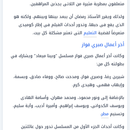
متعلقون بمطربة مثيرة من اللاتى يجذبن المراهقين.
ولذلك ويقرر الأستاذ رمضان أن يبعد بينها وبينهم، ولكنه هو
الذى يقع فى حبها، وتدور أحداث الفيلم فى إطار كوميدى
متعرضاً لقضية
التعليم
التى تعتبر مشكلة كل بيت.
أخر أعمال صبري فواز
وكانت أخر أعمال صبري فواز مسلسل "وبينا ميعاد" ويشارك في
بطولته كل من:
شيرين رضا، وصبري فواز، ومدحت صالح، ووفاء صادق، وبسمة،
وإيهاب فهمى، وهيدى كرم.
بالإضافة إلى ونور محمود، ومحمد مهران، وأسامة الهادى
ويوسف الكدوانى، ويوسف إبراهيم، وأميرة أديب، وآية سليم،
وتسنيم
مطر
.
وكانت أحداث الجزء الأول من المسلسل تدور حول عائلتين