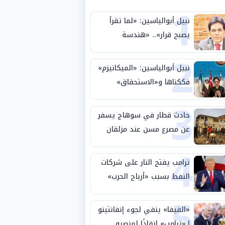
1
نبيل أبوالياسين: «لما تقرأ
يصبح قرار».. «هندسة
2
الاستثمار السيادي» بين «ربط
الجيب بالوطن» و«سيادة
نبيل أبوالياسين: «الميكانيزم»
الكلمة»
فككناها و«الاستحقاق»
3
حتمية.. «تفعيل الإرادة»
مهمة الجامعة العربية
حادث قطار في سوهاج يسفر
عن مصرع مسن عند مزلقان
4
المراغة
ترامب يفتح النار على شركات
النفط بسبب «أرباح الحرب»
5
«الفيفا» ينفي لجوء إنفانتينو
لـ«ترامب» إنقاذًا لمنصبه