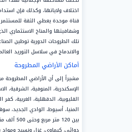
اختلاف ولاياتها، وكذلك فإن استدام
قناة موحدة يعطي الثقة للمستثمر ا
وشفافيتها والمناخ الاستثماري الذي
تلك الطروحات الدورية توطين الصناع
والاندماج في سلاسل التوريد العال
أماكن الأراضي المطروحة
مشيراً إلى أن الأراضي المطروحة م
الإسكندرية، المنوفية، الشرقية، الا
القليوبية، الدقهلية، الغربية، كف
المنيا، أسيوط، الوادي الجديد، سوها
بين 120 مت
دوائي، كيماوي، غزل ونسيج ومواد بنا