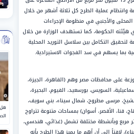
تخطت مساحتها الإجمالية لهذا الطرح 15 مليون متر مربع من الأراضي الشاغرة على
ة وانتظام عملية الطرح كل ثلاثة أشهر من خلال
لمحلى والأجنبي في منظومة الإجراءات
 هيَّئته الحكومة، كما تستهدف الوزارة من خلال
ة لتحقيق التكامل بين سلاسل التوريد المحلية
مية بما يسهم في سد الفجوات الاستيرادية.
وزعة على محافظات مصر وهم (القاهرة، الجيزة،
سماعيلية، السويس، بورسعيد، الفيوم، البحيرة،
ر الشيخ، مرسى مطروح، شمال سيناء، بني سويف،
هل 
ج، قنا، الأقصر، أسوان) بمساحات متنوعة تتراوح
الحق
ر مربع وحتى 500 ألف متر مربع وبأنشطة مختلفة تشمل (غذائي، هندسي،
ء)، لافتاً إلى أن أهم ما يميز هذا الطرح بأنه