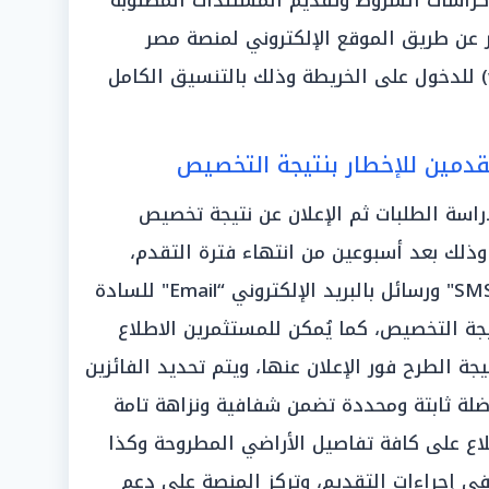
 كراسات الشروط وتقديم المستندات المطلوبة
ي الفترة من 1-8 ديسمبر عن طريق الموقع الإلكتروني لمنصة مصر
الصناعية الرقمية (www.madein.eg) للدخول على الخريطة وذلك بالتنسيق الكامل
قدمين للإخطار بنتيجة التخصيص
راسة الطلبات ثم الإعلان عن نتيجة تخصيص
وذلك بعد أسبوعين من انتهاء فترة التقدم،
وسيتم إرسال رسائل نصية قصيرة "SMS" ورسائل بالبريد الإلكتروني “Email" للسادة
جة التخصيص، كما يُمكن للمستثمرين الاطلاع
ة الطرح فور الإعلان عنها، ويتم تحديد الفائزين
اضلة ثابتة ومحددة تضمن شفافية ونزاهة تامة
اع على كافة تفاصيل الأراضي المطروحة وكذا
في إجراءات التقديم، وتركز المنصة على دعم