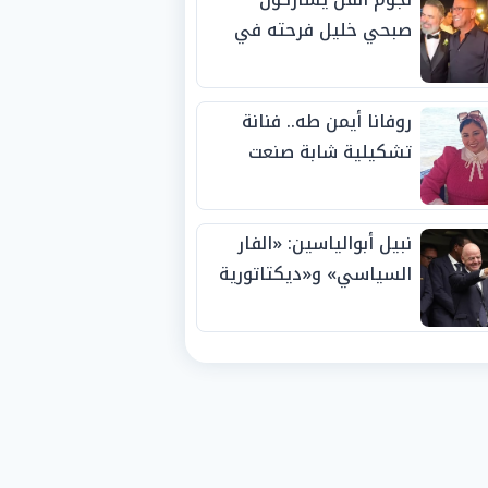
صبحي خليل فرحته في
حفل زفاف ابنته
روفانا أيمن طه.. فنانة
تشكيلية شابة صنعت
اسمها بالإبداع وحصدت
الجوائز منذ الصغر
نبيل أبوالياسين: «الفار
السياسي» و«ديكتاتورية
الميم» يدفنان «نزاهة
الفيفا».. وإقالة
«إنفانتينو» باتت حتمية