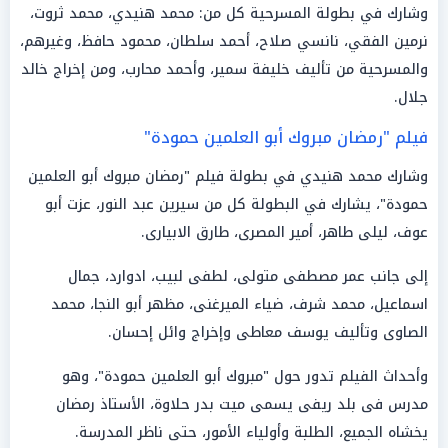
وشارك في بطولة المسرحية كل من: محمد هنيدي، محمد ثروت،
نرمين الفقي، نانسي صلاح، أحمد سلطان، محمود حافظ، وغيرهم،
والمسرحية من تأليف خليفة سمير، وأحمد محارب، ومن إخراج خالد
جلال.
فيلم "رمضان مبروك أبو العلمين حمودة"
وشارك محمد هنيدي في بطولة فيلم "رمضان مبروك أبو العلمين
حمودة"، يشارك في البطولة كل من سيرين عبد النور، عزت أبو
عوف، ليلى طاهر، أمير المصرى، طارق الابيارى.
إلى جانب عمر مصطفى متولى، لطفى لبيب، ادوارد، جمال
اسماعيل، محمد شرف، ضياء الميرغنى، مظهر أبو النجا، محمد
الصاوى وتأليف يوسف معاطى وإخراج وائل إحسان.
وأحداث الفيلم تدور حول "مبروك أبو العلمين حمودة"، وهو
مدرس فى بلد ريفى يسمى ميت بدر حلاوة، الأستاذ رمضان
يخشاه الجميع، الطلبة وأولياء الأمور، حتى ناظر المدرسة.