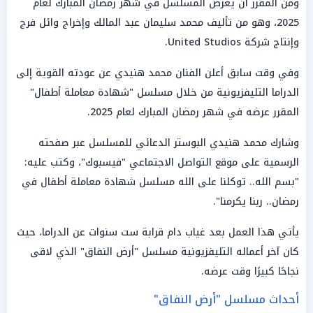
ومن المقرر أن يعرض المسلسل في شهر رمضان المبارك لعام
2025، وهو من تأليف محمد سليمان عبد المالك وإخراج وائل فرج
وإنتاج شركة United Studios.
وفي وقت سابق أعلن الفنان محمد هنيدي عن عودته القوية إلى
الدراما التليفزيونية من خلال مسلسل "شهادة معاملة أطفال"
المقرر عرضه في شهر رمضان المبارك لعام 2025.
وشارك محمد هنيدي البوستر الدعائي للمسلسل عبر صفحته
الرسمية على موقع التواصل الاجتماعي "فيسبوك"، وكتب عليه:
"بسم الله.. توكلنا على الله مسلسل شهادة معاملة أطفال في
رمضان.. ربنا يكرمنا".
يأتي هذا العمل بعد غياب دام قرابة ست سنوات عن الدراما، حيث
كان آخر أعماله التليفزيونية مسلسل "أرض النفاق" الذي لاقى
نجاحًا كبيرًا وقت عرضه.
أحداث مسلسل "أرض النفاق"