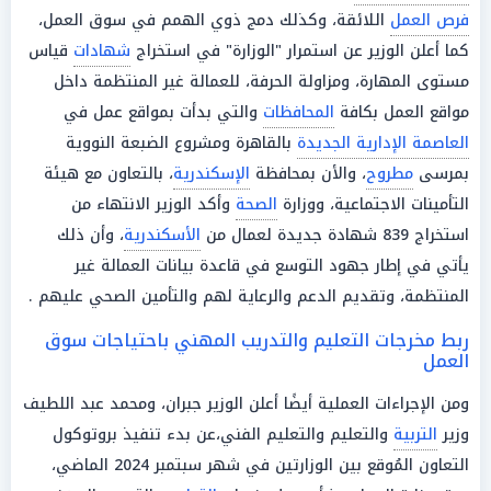
فرص العمل
اللائقة، وكذلك دمج ذوي الهمم في سوق العمل،
كما أعلن الوزير عن استمرار "الوزارة" في استخراج
شهادات
قياس
مستوى المهارة، ومزاولة الحرفة، للعمالة غير المنتظمة داخل
مواقع العمل بكافة
المحافظات
والتي بدأت بمواقع عمل في
العاصمة الإدارية الجديدة
بالقاهرة ومشروع الضبعة النووية
بمرسى
مطروح
، والأن بمحافظة
الإسكندرية
، بالتعاون مع هيئة
التأمينات الاجتماعية، ووزارة
الصحة
وأكد الوزير الانتهاء من
استخراج 839 شهادة جديدة لعمال من
الأسكندرية
، وأن ذلك
يأتي في إطار جهود التوسع في قاعدة بيانات العمالة غير
المنتظمة، وتقديم الدعم والرعاية لهم والتأمين الصحي عليهم .
ربط مخرجات التعليم والتدريب المهني باحتياجات سوق
العمل
ومن الإجراءات العملية أيضًا أعلن الوزير جبران، ومحمد عبد اللطيف
وزير
التربية
والتعليم والتعليم الفني،عن بدء تنفيذ بروتوكول
التعاون المُوقع بين الوزارتين في شهر سبتمبر 2024 الماضي،