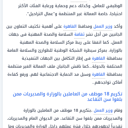
الوظيفي للعامل، وكذلك دعم وحماية ورعاية الفئات الأكثر
احتياجا، خاصة العمالة غير المنتظمة و"عمال التراحيل".
وأكد
وزير العمل
ومحافظ
القاهرة
على أهمية تكثيف التعاون بين
الجانبين من أجل نشر
ثقافة
السلامة والصحة المهنية فى جهات
العمل، كما اتفقا على ربط مركز السلامة والصحة المهنية
بالوزارة، بمركز سيطرة الشبكة الوطنية للطوارئ والسلامة العامة
بمحافظة
القاهرة
فى إطار التكامل بين الجهات التنفيذية
المختلفة بالدولة...كما ناقش الجانبان ملف العمالة الغير منتظمة
بمحافظة
القاهرة
وسبل مد الحماية الاجتماعية لهم، ورفع كفاءة
أماكن تواجدهم..
تكريم 18 موظف من العاملين بالوزارة والمديريات ممن
بلغوا سن التقاعد
وقام
وزير العمل
،بتكريم 18 موظف من العاملين بالوزارة
والمديريات ممن بلغوا سن التقاعد، من الديوان العام والمديريات،
تقديراً لجهودهم خلال فترة عملهم داخل الوزارة والمديريات وما