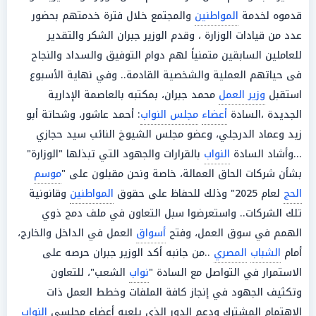
قدموه لخدمة
المواطنين
والمجتمع خلال فترة خدمتهم بحضور
عدد من قيادات الوزارة ، وقدم الوزير جبران الشكر والتقدير
للعاملين السابقين متمنياً لهم دوام التوفيق والسداد والنجاح
فى حياتهم العملية والشخصية القادمة.. وفي نهاية الأسبوع
استقبل
وزير العمل
محمد جبران، بمكتبه بالعاصمة الإدارية
الجديدة ،السادة
أعضاء
مجلس النواب
: أحمد عاشور، وشحاتة أبو
زيد وعماد الدرجلي، وعضو مجلس الشيوخ النائب سيد حجازي
...وأشاد السادة
النواب
بالقرارات والجهود التي تبذلها "الوزارة"
بشأن شركات الحاق العمالة، خاصة ونحن مقبلون على "
موسم
الحج
لعام 2025" وذلك للحفاظ على حقوق
المواطنين
وقانونية
تلك الشركات.. واستعرضوا سبل التعاون في ملف دمج ذوي
الهمم في سوق العمل، وفتح
أسواق
العمل في الداخل والخارج،
أمام
الشباب
المصري
..من جانبه أكد الوزير جبران حرصه على
الاستمرار في التواصل مع السادة "
نواب
الشعب"، للتعاون
وتكثيف الجهود في إنجاز كافة الملفات وخطط العمل ذات
الاهتمام المشترك ودعم الدور الذي يلعبه أعضاء مجلسي
النواب