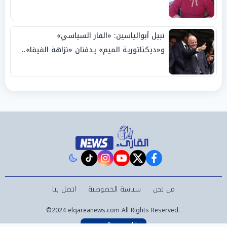
نبيل أبوالياسين: «الفار السياسي»
و«ديكتاتورية الميم» يدفنان «نزاهة الفيفا»..
وإقالة «إنفانتينو» باتت حتمية
instagram
tiktok
youtube
twitter
facebook
من نحن
سياسة الخصوصية
اتصل بنا
©2024 elqareanews.com All Rights Reserved.
Powered by