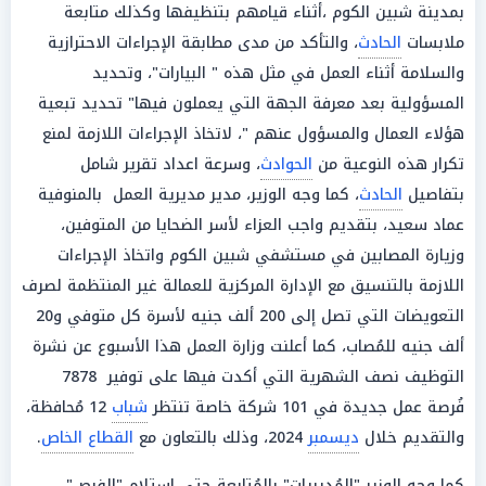
بمدينة شبين الكوم ،أثناء قيامهم بتنظيفها وكذلك متابعة
ملابسات
الحادث
، والتأكد من مدى مطابقة الإجراءات الاحترازية
والسلامة أثناء العمل في مثل هذه " البيارات"، وتحديد
المسؤولية بعد معرفة الجهة التي يعملون فيها" تحديد تبعية
هؤلاء العمال والمسؤول عنهم "، لاتخاذ الإجراءات اللازمة لمنع
تكرار هذه النوعية من
الحوادث
، وسرعة اعداد تقرير شامل
بتفاصيل
الحادث
، كما وجه الوزير، مدير مديرية العمل بالمنوفية
عماد سعيد، بتقديم واجب العزاء لأسر الضحايا من المتوفين،
وزيارة المصابين في مستشفي شبين الكوم واتخاذ الإجراءات
اللازمة بالتنسيق مع الإدارة المركزية للعمالة غير المنتظمة لصرف
التعويضات التي تصل إلى 200 ألف جنيه لأسرة كل متوفي و20
ألف جنيه للمُصاب، كما أعلنت وزارة العمل هذا الأسبوع عن نشرة
التوظيف نصف الشهرية التي أكدت فيها على توفير 7878
فُرصة عمل جديدة في 101 شركة خاصة تنتظر
شباب
12 مُحافظة،
والتقديم خلال
ديسمبر
2024، وذلك بالتعاون مع
القطاع الخاص
.
كما وجه الوزير "المُديريات" بالمُتابعة حتى استلام "الفرص"،