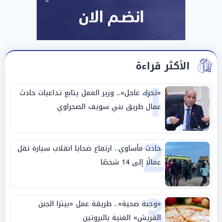
الأكثر قراءة
1
«تحرك عاجل».. وزير العمل يتابع تداعيات حادث
عمال طريق بني سويف الصحراوي
2
حادث مأساوي.. ارتفاع ضحايا انقلاب سيارة تقل
عمالًا إلى 14 شخصًا
3
«وجبة صحية».. طريقة عمل «بيتزا الجبن
القريش» الغنية بالبروتين