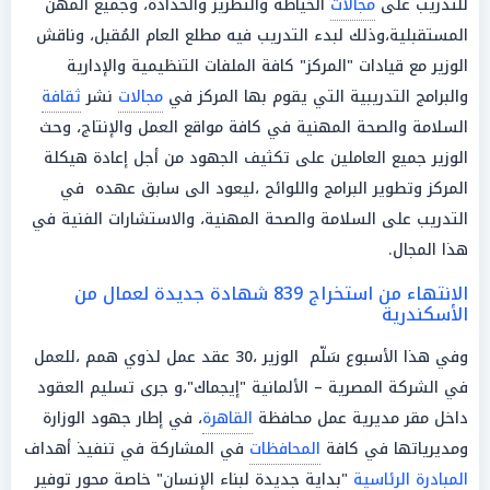
للتدريب على
مجالات
الخياطة والتطريز والحدادة، وجميع المهن
المستقبلية،وذلك لبدء التدريب فيه مطلع العام المُقبل، وناقش
الوزير مع قيادات "المركز" كافة الملفات التنظيمية والإدارية
والبرامج التدريبية التي يقوم بها المركز في
مجالات
نشر
ثقافة
السلامة والصحة المهنية في كافة مواقع العمل والإنتاج، وحث
الوزير جميع العاملين على تكثيف الجهود من أجل إعادة هيكلة
المركز وتطوير البرامج واللوائح ،ليعود الى سابق عهده في
التدريب على السلامة والصحة المهنية، والاستشارات الفنية في
هذا المجال.
الانتهاء من استخراج 839 شهادة جديدة لعمال من
الأسكندرية
وفي هذا الأسبوع سَلّم الوزير ،30 عقد عمل لذوي همم ،للعمل
في الشركة المصرية – الألمانية "إيجماك"،و جرى تسليم العقود
داخل مقر مديرية عمل محافظة
القاهرة
، في إطار جهود الوزارة
ومديرياتها في كافة
المحافظات
في المشاركة في تنفيذ أهداف
المبادرة الرئاسية
"بداية جديدة لبناء الإنسان" خاصة محور توفير