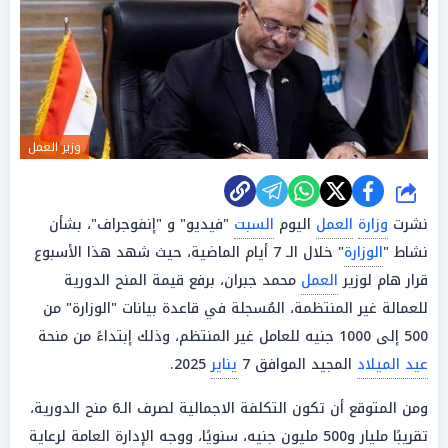
وزير العمل
شارك
نشرت
وزارة
العمل
اليوم
السبت
"فيديو" و "إنفوجراف"، بشأن
نشاط "
الوزارة
" خلال الـ 7 أيام الماضية، حيث شهد هذا الأسبوع
قرار هام لوزير
العمل
محمد جبران، برفع قيمة المنح الدورية
للعمالة غير المنتظمة، المُسجلة في قاعدة بيانات "الوزارة" من
500 إلى 1000 جنيه للعامل غير المنتظم، وذلك إبتداءً من منحة
عيد الميلاد
المجيد الموافق 7
يناير
2025.
ومن المتوقع أن تكون التكلفة الاجمالية لصرف الـ6 منح الدورية،
تقريبًا مليار و500 مليون جنيه، سنويًا، ووجه الإدارة العامة لرعاية