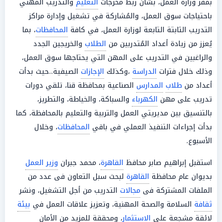
بمقر وزارة العمل، بشأن ربط مخرجات
التعليم
والتدريب المهني
باحتياجات سوق العمل، والمُشاركة في تشغيل وإدارة مراكز
التدريب الثابتة التابعة لوزارة العمل، في كافة
المحافظات
، بما
يُعزز من زيادة أعداد المُتدربين من
الطلاب
والخريجين الجدد
والراغبين في التدريب على المهن التي يحتاجها سوق العمل،
وذلك خلال فترات
الدراسة
،وكذلك
الإجازات
الصيفية..حيث بدأت
أعداد من
طلاب
المدارس
الصناعية بمحافظة قنا، تلقي دورات
تدريب على مهن
الكهرباء
والسباكة، والخياطة، والتطريز،
بالتنسيق بين مديريتي العمل والتربية والتعليم بالمحافظة، كما
بدأت إجراءات التنفيذ العملي في باقي
المحافظات
، وخلال
الأسبوع.
استقبل إبراهيم صابر محافظ
القاهرة
، محمد جبران
وزير العمل
بديوان عام محافظة
القاهرة
لبحث سبل التعاون فى عدد من
الملفات المشتركة فى
مجالات
التدريب من أجل التشغيل، ونشر
ثقافة
السلامة والصحة المهنية، وتعزيز علاقات العمل في
بيئة
لائقة مشجعة على
الاستثمار
، ومحققة للمزيد من الأمان