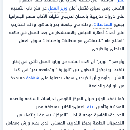
عمل
"الوحدة" في مكتبه ،وأعرب عن سعادته بهذا التعاون
المُثمر، وفي سياق مُتصل أعلن
وزير العمل
عن فتح باب التقديم
على دورات تدريبية بالمجان لخريجي كليات الأداب قسم الجغرافيا
بجميع
المحافظات
، وذلك في جامعة بدر بالقاهرة وذلك للتدريب
على أحدث أجهزة القياس والاستشعار عن بعد للعمل في مهنة
"مَسّاح عام "،للتماشي مع متطلبات واحتياجات سوق العمل
الداخلي والخارجي.
وأوضح " الوزير" أن هذه المنحة من وزارة العمل تأتي في إطار
تنفيذ بروتوكول التعاون بين "الوزارة " و"جامعة بدر" في هذا
الشأن ..وأوضح أن الخريجين سوف يحصلوا على
شهادة
معتمدة
من الوزارة والجامعة.
كما تفقد الوزير جبران المركز القومي لدراسات السلامة والصحة
المهنية وتأمين
بيئة
العمل،والكائن بمنطقة مصر
الجديدة،بالقاهرة ووجه قيادات "المركز"، بسرعة الإنتهاء من
التجهيزات الخاصة بمركز التدريب المهني الذي يضم ورش ومعامل