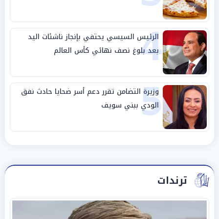
4
الرئيس السيسي يحتفي بإنجاز ناشئات اليد
بعد بلوغ نصف نهائي كأس العالم
5
وزيرة التضامن تقرر دعم أسر ضحايا حادث نفق
الودي ببني سويف
ترندات