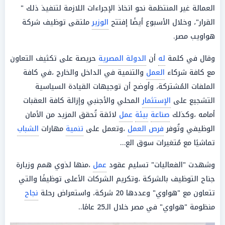
العمالة غير المنتظمة نحو اتخاذ الإجراءات اللازمة لتنفيذ ذلك "
القرار"، وخلال الأسبوع أيضًا إفتتح
الوزير
ملتقى توظيف شركة
هواويب مصر.
وقال في كلمة
له
أن
الدولة المصرية
حريصة على تكثيف التعاون
مع كافة شركاء
العمل
والتنمية في الداخل والخارج ،في كافة
الملفات المُشتركة، وأوضح أن توجيهات القيادة السياسية
التشجيع على
الإستثمار
المحلي والأجنبي وإزالة كافة العقبات
أمامه ،وكذلك
صناعة
بيئة
عمل
لائقة تُحقق المزيد من الأمان
الوظيفي وتُوفر
فرص العمل
،وتعمل على
تنمية
مهارات
الشباب
تماشيًا مع مُتغيرات سوق الع…
وشهدت "الفعاليات" تسليم عقود
عمل
،منها لذوي همم وزيارة
جناح التوظيف بالشركة ،وتكريم الشركات الأعلى توظيفًا والتي
تتعاون مع "هواوي" وعددها 20 شركة، واستعراض رحلة
نجاح
منظومة "هواوي" في مصر خلال الـ25 عامًا..