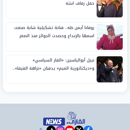
حفل زفاف ابنته
روفانا أيمن طه.. فنانة تشكيلية شابة صنعت
اسمها بالإبداع وحصدت الجوائز منذ الصغر
نبيل أبوالياسين: «الفار السياسي»
و«ديكتاتورية الميم» يدفنان «نزاهة الفيفا»..
وإقالة «إنفانتينو» باتت حتمية