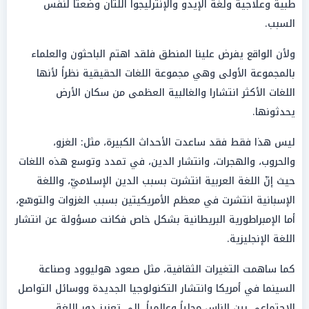
طبية وعلاجية ولغة الإيدو والإنترليجوا اللتان وضعتا لنفس
السبب.
ولأن الواقع يفرض علينا المنطق فلقد اهتم الباحثون والعلماء
بالمجموعة الأولى وهي مجموعة اللغات الحقيقية نظراً لأنها
اللغات الأكثر انتشارا والغالبية العظمى من سكان الأرض
يحدثونها.
ليس هذا فقط فقد ساعدت الأحداث الكبيرة، مثل: الغزو،
والحروب، والهجرات، وانتشار الدين، في تمدد وتوسع هذه اللغات
حيث إنّ اللغة العربية انتشرت بسبب الدين الإسلاميّ، واللغة
الإسبانية انتشرت في معظم الأمريكيتين بسبب الغزوات والتوسّع،
أما الإمبراطورية البريطانية بشكل خاص فكانت مسؤولة عن انتشار
اللغة الإنجليزية.
كما ساهمت التغيرات الثقافية، مثل صعود هوليوود وصناعة
السينما في أمريكا وانتشار التكنولوجيا الجديدة ووسائل التواصل
الاجتماعي بين الناس محلياً وعالمياً، إلى تعزيز دور اللغة