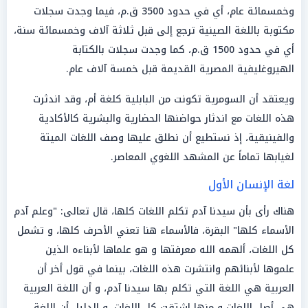
وخمسمائة عام، أي في حدود 3500 ق.م، فيما وجدت سجلات
مكتوبة باللغة الصينية ترجع إلى قبل ثلاثة آلاف وخمسمائة سنة،
أي في حدود 1500 ق.م، كما وجدت سجلات بالكتابة
الهيروغليفية المصرية القديمة قبل خمسة آلاف عام.
ويعتقد أن السومرية تكونت من البابلية كلغة أم، وقد اندثرت
هذه اللغات مع اندثار حواضنها الحضارية والبشرية كالأكادية
والفينيقية، إذ نستطيع أن نطلق عليها وصف اللغات الميتة
لغيابها تماماً عن المشهد اللغوي المعاصر.
لغة الإنسان الأول
هناك رأى بأن سيدنا آدم تكلم اللغات كلها، قال تعالى: "وعلم آدم
الأسماء كلها" البقرة، فالأسماء هنا تعني الأحرف كلها، و تشمل
كل اللغات، ألهمه الله معرفتها و هو علماها لأبناءه الذين
علموها لأبنائهم وانتشرت هذه اللغات، بينما في قول أخر أن
العربية هي اللغة التي تكلم بها سيدنا آدم، و أن اللغة العربية
هي أصل اللغات و منها اشتقت كل اللغات، و الدليل أن اللغة