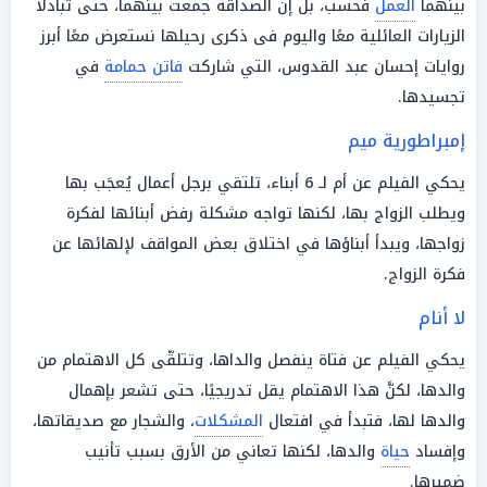
بينهما
العمل
فحسب، بل إن الصداقة جمعت بينهما، حتى تبادلا
الزيارات العائلية معًا واليوم فى ذكرى رحيلها نستعرض معًا أبرز
روايات إحسان عبد القدوس، التي شاركت
فاتن حمامة
في
تجسيدها.
إمبراطورية ميم
يحكي الفيلم عن أم لـ 6 أبناء، تلتقي برجل أعمال يُعجَب بها
ويطلب الزواج بها، لكنها تواجه مشكلة رفض أبنائها لفكرة
زواجها، ويبدأ أبناؤها في اختلاق بعض المواقف لإلهائها عن
فكرة الزواج.
لا أنام
يحكي الفيلم عن فتاة ينفصل والداها، وتتلقّى كل الاهتمام من
والدها، لكنَّ هذا الاهتمام يقل تدريجيًا، حتى تشعر بإهمال
والدها لها، فتبدأ في افتعال
المشكلات
، والشجار مع صديقاتها،
وإفساد
حياة
والدها، لكنها تعاني من الأرق بسبب تأنيب
ضميرها.