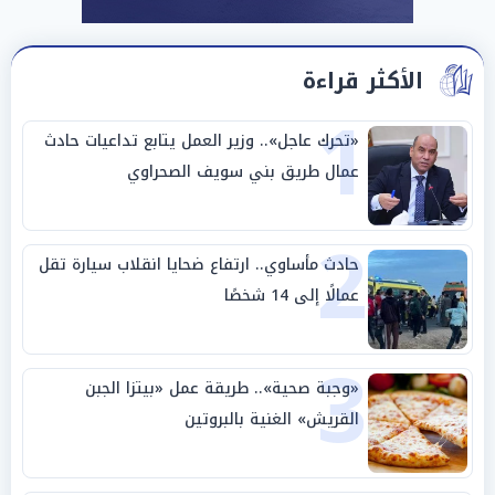
الأكثر قراءة
1
«تحرك عاجل».. وزير العمل يتابع تداعيات حادث
عمال طريق بني سويف الصحراوي
2
حادث مأساوي.. ارتفاع ضحايا انقلاب سيارة تقل
عمالًا إلى 14 شخصًا
3
«وجبة صحية».. طريقة عمل «بيتزا الجبن
القريش» الغنية بالبروتين