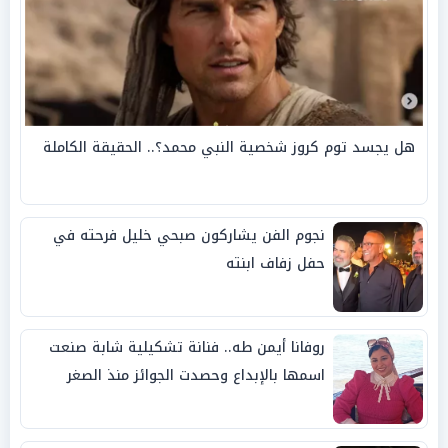
هل يجسد توم كروز شخصية النبي محمد؟.. الحقيقة الكاملة
نجوم الفن يشاركون صبحي خليل فرحته في
حفل زفاف ابنته
روفانا أيمن طه.. فنانة تشكيلية شابة صنعت
اسمها بالإبداع وحصدت الجوائز منذ الصغر