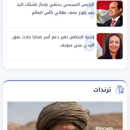
4
الرئيس السيسي يحتفي بإنجاز ناشئات اليد
بعد بلوغ نصف نهائي كأس العالم
5
وزيرة التضامن تقرر دعم أسر ضحايا حادث نفق
الودي ببني سويف
ترندات