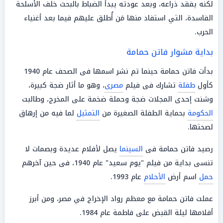
لكنه يفقد ذراعه، وبعد عودته يبدأ الضباط بالبحث خلف الأسلحة
الفاسدة، التي استفاد منها مَن أُطلق عليهم فيما بعد أغنياء
الحرب.
بداية مشوار فاتن حمامة
بدأت فاتن حمامة حينما تم نشر اسمها فى الصحف عام 1940
كأول
طفلة
تشارك فى فيلم
مصرى
، وهو ما أثار ضجة كبيرة،
وشنت إحدى المجلات ضجة وحملة ضخمة على المخرج، وطالبت
الحكومة
بحماية الطفلة الصغيرة من
التمثيل
لما فيه من إرهاق
لصحتها.
رصيد فاتن حمامة فى
السينما
يصل لأفلام عديدة وبصمات لا
تنسى بداية من فيلم "يوم سعيد" عام 1940، فى حين آخرهم
حمل
اسم أرض
الأحلام
عام 1993.
عملت فاتن حمامة مع معظم رواد الإخراج في مصر، ومن أبرز
أفلامها ليلة القبض على فاطمة عام 1984.