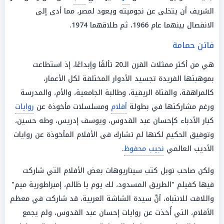
الشريف أن يتخلى عن نجوميته ويعود لمصر، مما أدى إلى
الانفصال بينهما عام 1966، ثم طلاقهما 1974.
فاتن حمامة
هي من أكثر ممثلات القرن الـ20 تألقًا وإبداعًا، إذ استطاعت
بموهبتها الفريدة تجسيد الأدوار المختلفة لكل الأعمار،
كالمراهقة، والفتاة الريفية، وطالبة الجامعية، والأم، والمدرسة
ورغم مشاركتها في بطولة
أفلام
ومسلسلات مأخوذة عن
روايات
كبار الأدباء كإحسان عبد القدوس، ويوسف إدريس، وطه حسين،
وتوفيق الحكيم لكنها لم تشارك فى الأفلام المأخوذة عن روايات
الأديب العالمي
نجيب محفوظ
.
ولكن صاحب نوبل كتب سيناريوهات بعض الأفلام التي شاركت
فيها كفيلم "الطريق المسدود، لك يوم يا ظالم، إمبراطورية ميم"
واللافت للانتباه، أنَّ سيدة الشاشة العربية، قد شاركت في معظم
الأفلام، التي أُخذت عن روايات إحسان عبد القدوس، ولم يجمع