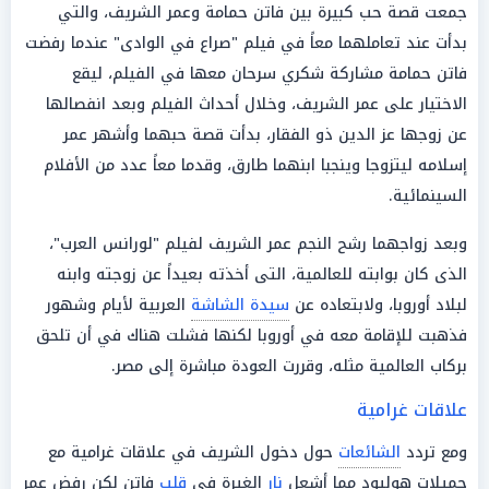
جمعت قصة حب كبيرة بين فاتن حمامة وعمر الشريف، والتي
بدأت عند تعاملهما معاً في فيلم "صراع في الوادى" عندما رفضت
فاتن حمامة مشاركة شكري سرحان معها في الفيلم، ليقع
الاختيار على عمر الشريف، وخلال أحداث الفيلم وبعد انفصالها
عن زوجها عز الدين ذو الفقار، بدأت قصة حبهما وأشهر عمر
إسلامه ليتزوجا وينجبا ابنهما طارق، وقدما معاً عدد من الأفلام
السينمائية.
وبعد زواجهما رشح النجم عمر الشريف لفيلم "لورانس العرب"،
الذى كان بوابته للعالمية، التى أخذته بعيداً عن زوجته وابنه
لبلاد أوروبا، ولابتعاده عن
سيدة الشاشة
العربية لأيام وشهور
فذهبت للإقامة معه في أوروبا لكنها فشلت هناك في أن تلحق
بركاب العالمية مثله، وقررت العودة مباشرة إلى مصر.
علاقات غرامية
ومع تردد
الشائعات
حول دخول الشريف في علاقات غرامية مع
جميلات هوليود مما أشعل
نار
الغيرة في
قلب
فاتن لكن رفض عمر