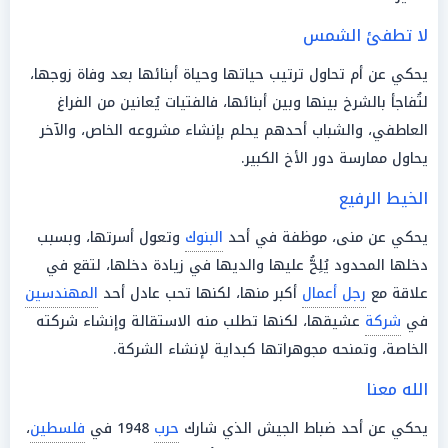
لا تطفئ الشمس
يحكي عن أم تحاول ترتيب حياتها وحياة أبنائها بعد وفاة زوجها،
لتُفاجأ بالشرخ بينها وبين أبنائها، فالفتيات يُعانين من الفراغ
العاطفي، والشباب أحدهم يحلم بإنشاء مشروعه الخاص، والآخر
يحاول ممارسة دور الأخ الكبير.
الخيط الرفيع
يحكي عن منى، موظفة في أحد
البنوك
وتعول أسرتها، وبسبب
دخلها المحدود يُلِحُّ عليها والديها في زيادة دخلها، لتقع في
علاقة مع
رجل أعمال
أكبر منها، لكنها تحب عادل أحد
المهندسين
في
شركة
عشيقها، لكنها تطلب منه الاستقالة وإنشاء شركته
الخاصة، وتمنحه مجوهراتها كبداية لإنشاء الشركة.
الله معنا
يحكي عن أحد ضباط الجيش الذي شارك
حرب
1948 في
فلسطين
،