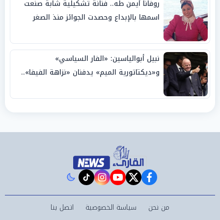
روفانا أيمن طه.. فنانة تشكيلية شابة صنعت
اسمها بالإبداع وحصدت الجوائز منذ الصغر
نبيل أبوالياسين: «الفار السياسي»
و«ديكتاتورية الميم» يدفنان «نزاهة الفيفا»..
وإقالة «إنفانتينو» باتت حتمية
instagram
tiktok
youtube
twitter
facebook
من نحن
سياسة الخصوصية
اتصل بنا