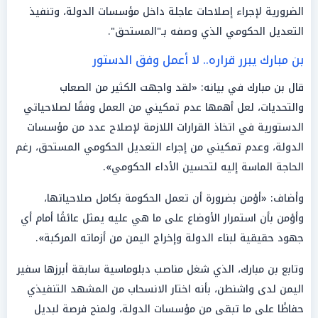
الضرورية لإجراء إصلاحات عاجلة داخل مؤسسات الدولة، وتنفيذ
التعديل الحكومي الذي وصفه بـ"المستحق".
بن مبارك يبرر قراره.. لا أعمل وفق الدستور
قال بن مبارك في بيانه: «لقد واجهت الكثير من الصعاب
والتحديات، لعل أهمها عدم تمكيني من العمل وفقًا لصلاحياتي
الدستورية في اتخاذ القرارات اللازمة لإصلاح عدد من مؤسسات
الدولة، وعدم تمكيني من إجراء التعديل الحكومي المستحق، رغم
الحاجة الماسة إليه لتحسين الأداء الحكومي».
وأضاف: «أؤمن بضرورة أن تعمل الحكومة بكامل صلاحياتها،
وأؤمن بأن استمرار الأوضاع على ما هي عليه يمثل عائقًا أمام أي
جهود حقيقية لبناء الدولة وإخراج اليمن من أزماته المركبة».
وتابع بن مبارك، الذي شغل مناصب دبلوماسية سابقة أبرزها سفير
اليمن لدى واشنطن، بأنه اختار الانسحاب من المشهد التنفيذي
حفاظًا على ما تبقى من مؤسسات الدولة، ولمنح فرصة لبديل