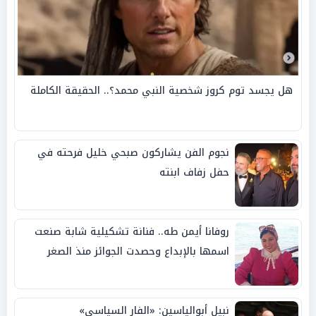
هل يجسد توم كروز شخصية النبي محمد؟.. الحقيقة الكاملة
نجوم الفن يشاركون صبحي خليل فرحته في
حفل زفاف ابنته
روفانا أيمن طه.. فنانة تشكيلية شابة صنعت
اسمها بالإبداع وحصدت الجوائز منذ الصغر
نبيل أبوالياسين: «الفار السياسي»