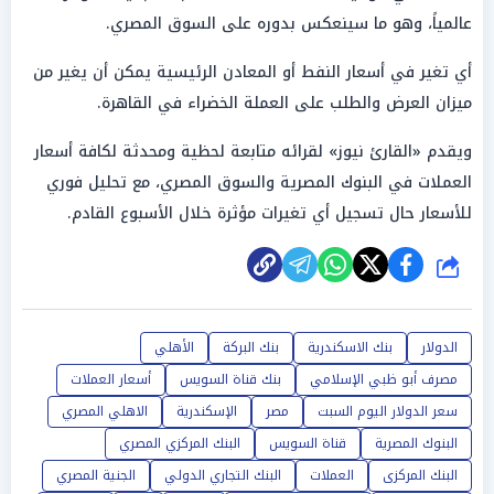
عالمياً، وهو ما سينعكس بدوره على السوق المصري.
أي تغير في أسعار النفط أو المعادن الرئيسية يمكن أن يغير من
ميزان العرض والطلب على العملة الخضراء في القاهرة.
ويقدم «القارئ نيوز» لقرائه متابعة لحظية ومحدثة لكافة أسعار
العملات في البنوك المصرية والسوق المصري، مع تحليل فوري
للأسعار حال تسجيل أي تغيرات مؤثرة خلال الأسبوع القادم.
شارك
الدولار
بنك الاسكندرية
بنك البركة
الأهلي
مصرف أبو ظبي الإسلامي
بنك قناة السويس
أسعار العملات
سعر الدولار اليوم السبت
مصر
الإسكندرية
الاهلي المصري
البنوك المصرية
قناة السويس
البنك المركزي المصري
البنك المركزى
العملات
البنك التجاري الدولي
الجنية المصري