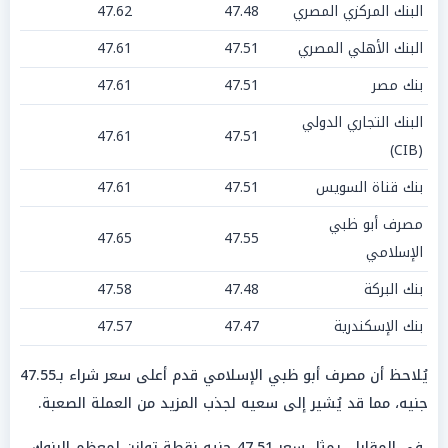
البنك المركزي المصري
47.48
47.62
البنك الأهلي المصري
47.51
47.61
بنك مصر
47.51
47.61
البنك التجاري الدولي
47.61
47.51
(CIB)
بنك قناة السويس
47.51
47.61
مصرف أبو ظبي
47.65
47.55
الإسلامي
بنك البركة
47.48
47.58
بنك الإسكندرية
47.47
47.57
يُلاحظ أن مصرف أبو ظبي الإسلامي قدم أعلى سعر شراء بـ47.55
جنيه، مما قد يُشير إلى سعيه لجذب المزيد من العملة الصعبة.
في المقابل، يمثل سعر 47.51 جنيه نقطة توازن لمعظم البنوك،