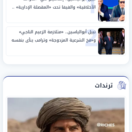
1
الأخلاقية» والفيفا تحت «المقصلة الإدارية» ..
«عبادة العرش وجنازة المصداقية»
2
نبيل أبوالياسين.. «متلازمة الزعيم الناجي»
و«فخ الشرعية المزدوجة» وترامب ينأى بنفسه
وحليفه في «ميتم استراتيجي»
ترندات