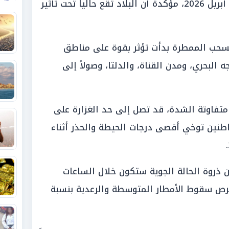
الطقس اليوم الخميس، الموافق 2 أبريل 2026، مؤكدة أن البلاد تقع حالياً تحت تأثير
لسحب الممطرة بدأت تؤثر بقوة على مناطق
البحري، ومدن القناة، والدلتا، وصولاً إلى
فاوتة الشدة، قد تصل إلى حد الغزارة على
طنين توخي أقصى درجات الحيطة والحذر أثناء
ن ذروة الحالة الجوية ستكون خلال الساعات
فرص سقوط الأمطار المتوسطة والرعدية بنسبة