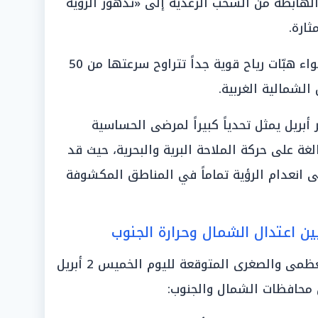
 الهابطة من السحب الرعدية إلى «تدهور الرؤية
ثارة.
وتوقعت الهيئة أن يصاحب هذه الأجواء هبّات رياح قوية جداً تتراوح سرعتها من 50
بريل يمثل تحدياً كبيراً لمرضى الحساسية
لغة على حركة الملاحة البرية والبحرية، حيث قد
ى انعدام الرؤية تماماً في المناطق المكشوفة
بين اعتدال الشمال وحرارة الجنوب
كشفت الهيئة عن درجات الحرارة العظمى والصغرى المتوقعة لليوم الخميس 2 أبريل