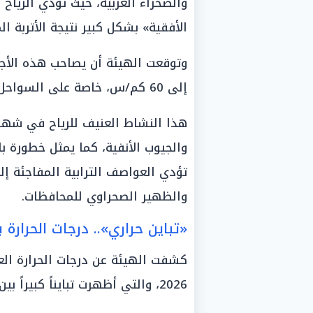
والصحراء الغربية، حيث تؤدي الرياح
الأفقية» بشكل كبير نتيجة الأتربة الم
إلى 60 كم/س، خاصة على السواحل الشمالية الغربية.
هذا النشاط العنيف للرياح في شهر أ
والجيوب الأنفية، كما يمثل خطورة با
تؤدي العواصف الترابية المفاجئة إل
والظهير الصحراوي للمحافظات.
«تباين حراري».. درجات الحرارة 
2026، والتي أظهرت تبايناً كبيراً بين محافظات الشمال والجنوب: