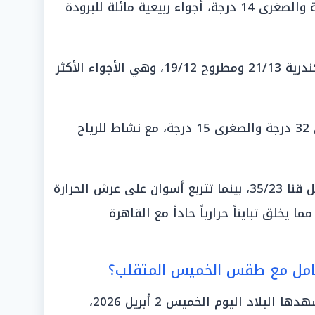
«القاهرة الكبرى»: العظمى 25 درجة والصغرى 14 درجة، أجواء ربيعية مائلة للبرودة
«الإسكندرية ومطروح»: تسجل الإسكندرية 21/13 ومطروح 19/12، وهي الأجواء الأكثر
«شمال الصعيد (سوهاج)»: العظمى 32 درجة والصغرى 15 درجة، مع نشاط للرياح
«أقصى الجنوب (قنا وأسوان)»: تسجل قنا 35/23، بينما تتربع أسوان على عرش الحرارة
 درجة صغرى، مما يخلق تبايناً حرارياً حاداً مع القاهرة
عامل مع طقس الخميس المتقلب؟
إن حالة «الاضطراب الجوي» التي تشهدها البلاد اليوم الخميس 2 أبريل 2026،