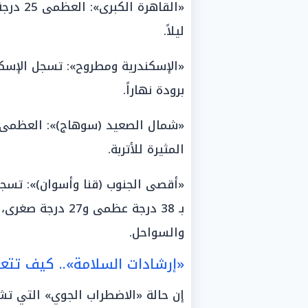
ليلاً.
برودة نهاراً.
المثيرة للأتربة.
بـ 38 درجة عظمى و27
والسواحل.
«إرشادات السلامة».. كيف تت