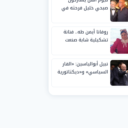
صبحي خليل فرحته في
حفل زفاف ابنته
روفانا أيمن طه.. فنانة
تشكيلية شابة صنعت
اسمها بالإبداع وحصدت
الجوائز منذ الصغر
نبيل أبوالياسين: «الفار
السياسي» و«ديكتاتورية
الميم» يدفنان «نزاهة
الفيفا».. وإقالة
«إنفانتينو» باتت حتمية