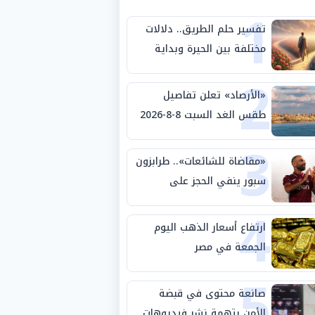
1
تفسير حلم الطريق.. دلالات
مختلفة بين الحيرة وبداية
2
مرحلة جديدة
«الأرصاد» تعلن تفاصيل
طقس الغد السبت 8-8-2026
3
والظواهر الجوية
«مقاضاة للشائعات».. طرابزون
سبور ينفي الحجز على
4
مستحقات محمد صلاح
ارتفاع أسعار الذهب اليوم
الجمعة في مصر
5
صانعة محتوى في قبضة
الأمن بتهمة نشر فيديوهات