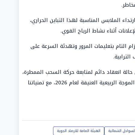
مخاطر.
تداء الملابس المناسبة لهذا التباين الحراري،
إعلانات أثناء نشاط الرياح القوي.
ام التام بتعليمات المرور وتهدئة السرعة على
لترابية.
الة انعقاد دائم لمتابعة حركة السحب الممطرة،
لضمان سلامة الجميع في ظل هذه الموجة الربيعية العنيفة لعام 2026، مع تمنياتنا
لسواحل الشمالية
الهيئة العامة للارصاد الجوية