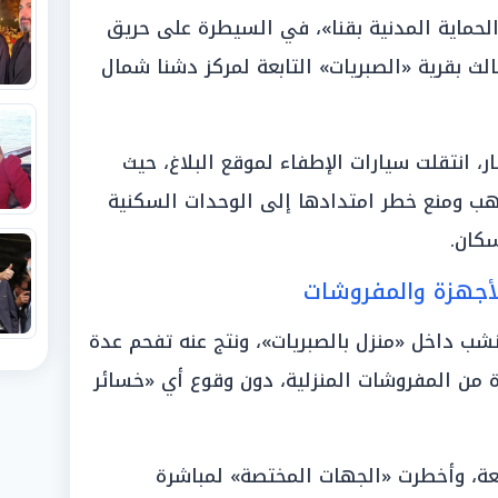
حماية المدنية بقنا»، في السيطرة على حريق
لث بقرية «الصبريات» التابعة لمركز دشنا شمال
، انتقلت سيارات الإطفاء لموقع البلاغ، حيث
هب ومنع خطر امتدادها إلى الوحدات السكنية
كان.
لأجهزة والمفروشات
شب داخل «منزل بالصبريات»، ونتج عنه تفحم عدة
ة من المفروشات المنزلية، دون وقوع أي «خسائر
قعة، وأخطرت «الجهات المختصة» لمباشرة