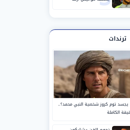
استبعاده المفاجئ من
الزمالك
ترندات
يجسد توم كروز شخصية النبي محمد؟..
يقة الكاملة
نجوم الفن يشاركون