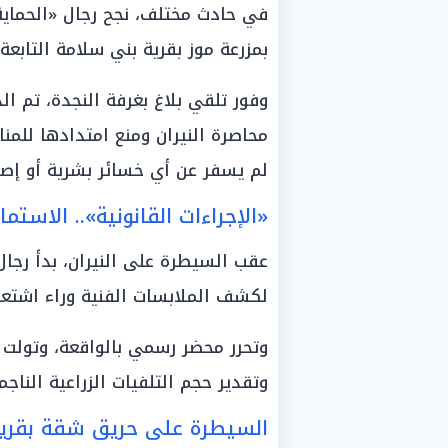
في حادث مختلف، نجح رجال «الحماي
بمزرعة موز بقرية بني سلامة التابعة لمركز 
وفور تلقي بلاغ بغرفة النجدة، تم ا
محاصرة النيران ومنع امتدادها للمنا
لم يسفر عن أي خسائر بشرية أو إصا
«الإجراءات القانونية».. الاست
عقب السيطرة على النيران، بدأ رجا
لكشف الملابسات الفنية وراء اشتعا
وتحرر محضر رسمي بالواقعة، وتولت «
وتقدير حجم التلفيات الزراعية الناجمة ع
السيطرة على حريق شقة بقرية