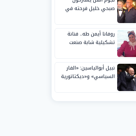
صبحي خليل فرحته في
حفل زفاف ابنته
روفانا أيمن طه.. فنانة
تشكيلية شابة صنعت
اسمها بالإبداع وحصدت
الجوائز منذ الصغر
نبيل أبوالياسين: «الفار
السياسي» و«ديكتاتورية
الميم» يدفنان «نزاهة
الفيفا».. وإقالة
«إنفانتينو» باتت حتمية