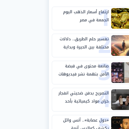
1
ارتفاع أسعار الذهب اليوم
الجمعة في مصر
2
تفسير حلم الطريق.. دلالات
مختلفة بين الحيرة وبداية
3
مرحلة جديدة
صانعة محتوى في قبضة
الأمن بتهمة نشر فيديوهات
4
خادشة للحياء
التصريح بدفن ضحيتي انفجار
خزان مواد كيميائية بأحد
5
مصانع الفيوم
«دول عصابة».. أنس وائل
يكشف كواليس أزمة