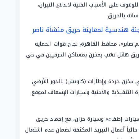
لوقوف على الأسباب الفنية لاندلاع النيران،
اته بالحريق.
نة هندسية لمعاينة حريق منشأة ناصر
م صابر»، محافظ القاهرة، نجاح قوات الحماية
ريق هائل نشب بمخزن بمساكن الحرفيين في حي
 مخزن خردة وإطارات (كاوتش) بالدور الأرضي
قلت الأجهزة التنفيذية والأمنية وسيارات الإسعاف لموقع
ت محاصرة النيران بواسطة «4 سيارات إطفاء» وسيارة خزان، مع إخماد حريق
حالياً أعمال التبريد المكثفة لضمان عدم اشتعال