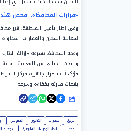
النيران مجدداً، دون تسجيل أي إصابا
«قرارات المحافظ».. فحص هن
وفي إطار تأمين المنطقة، قرر محا
لمعاينة المخزن والعقارات المجاورة 
ووجه المحافظ بسرعة «إزالة الآثار» ا
والبحث الجنائي من المعاينة الفنية ل
مؤكداً استمرار جاهزية مركز السيطر
بلاغات طارئة بكفاءة وسرعة.
شارك
حريق
سيارات
القانون
السويس
ال
وحدات
اتخاذ الإجراءات القانونية
الأجهزة ال