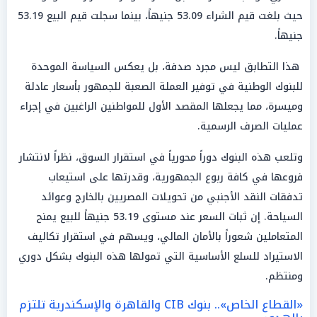
حيث بلغت قيم الشراء 53.09 جنيهاً، بينما سجلت قيم البيع 53.19
جنيهاً.
هذا التطابق ليس مجرد صدفة، بل يعكس السياسة الموحدة
للبنوك الوطنية في توفير العملة الصعبة للجمهور بأسعار عادلة
وميسرة، مما يجعلها المقصد الأول للمواطنين الراغبين في إجراء
عمليات الصرف الرسمية.
وتلعب هذه البنوك دوراً محورياً في استقرار السوق، نظراً لانتشار
فروعها في كافة ربوع الجمهورية، وقدرتها على استيعاب
تدفقات النقد الأجنبي من تحويلات المصريين بالخارج وعوائد
السياحة. إن ثبات السعر عند مستوى 53.19 جنيهاً للبيع يمنح
المتعاملين شعوراً بالأمان المالي، ويسهم في استقرار تكاليف
الاستيراد للسلع الأساسية التي تمولها هذه البنوك بشكل دوري
ومنتظم.
«القطاع الخاص».. بنوك CIB والقاهرة والإسكندرية تلتزم