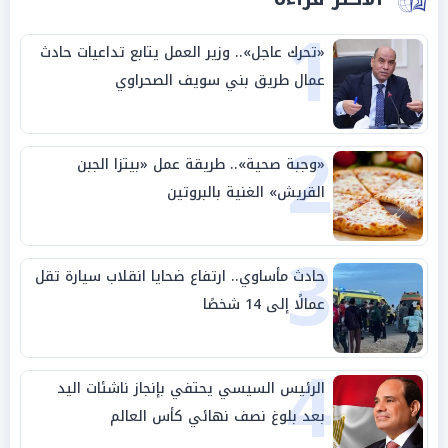
1
«تحرك عاجل».. وزير العمل يتابع تداعيات حادث
عمال طريق بني سويف الصحراوي
2
«وجبة صحية».. طريقة عمل «بيتزا الجبن
القريش» الغنية بالبروتين
3
حادث مأساوي.. ارتفاع ضحايا انقلاب سيارة تقل
عمالًا إلى 14 شخصًا
4
الرئيس السيسي يحتفي بإنجاز ناشئات اليد
بعد بلوغ نصف نهائي كأس العالم