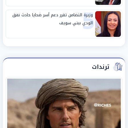
5
وزيرة التضامن تقرر دعم أسر ضحايا حادث نفق
الودي ببني سويف
ترندات