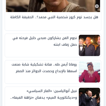
هل يجسد توم كروز شخصية النبي محمد؟.. الحقيقة الكاملة
نجوم الفن يشاركون صبحي خليل فرحته في
حفل زفاف ابنته
روفانا أيمن طه.. فنانة تشكيلية شابة صنعت
اسمها بالإبداع وحصدت الجوائز منذ الصغر
نبيل أبوالياسين: «الفار السياسي»
و«ديكتاتورية الميم» يدفنان «نزاهة الفيفا»..
وإقالة «إنفانتينو» باتت حتمية