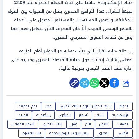
«بنك الإسكندرية»: حافظ على ثبات العملة الخضراء عند 53.09
جنيهاً للشراء. هذا التوافق السعري يقلل من الفجوات بين البنوك
المختلفة، ويضمن للمستهلك والمستثمر الحصول على العملة
بالسعر الرسمي الموحد أياً كان المصرف الذي يتعامل معه، مما
يعزز من كفاءة السوق المصرفي المصري.
إن حالة «الاستقرار التي يشهدها سعر الدولار أمام الجنيه»
تعطي إشارات إيجابية حول متانة الاقتصاد المصري وقدرته على
إدارة ملف النقد الأجنبي بحرفية عالية.
شارك
الدولار
سعر الدولار اليوم بالبنك الأهلي
مصر
يوم الجمعة
الإسكندرية
البنك
أسعار
المركزي
إسكندرية
الجنيه
العملات
العمل
البن
عمل
البنك التجاري
أسعار العملات
الأهلي
المصري
سعر الدولار اليوم الجمعة
بنك القاهرة