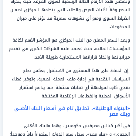
وتعكس هذه الأرقام الحالة الرسمية لسوق الصرف، حيث يتحرك
السعر وفقاً لآليات العرض والطلب التي ينظمها المركزي لضمان
انضباط السوق ومنع أي تشوهات سعرية قد تؤثر على ميزان
المدفوعات.
ويعد السعر المعلن من البنك المركزي هو المؤشر الأهم لكافة
المؤسسات المالية، حيث تعتمد عليه الشركات الكبرى في تقييم
ميزانياتها واتخاذ قراراتها الاستثمارية طويلة الأمد.
إن الحفاظ على هذا المستوى من الاستقرار يعكس نجاح
السياسات النقدية في إدارة ملف العملة الصعبة، وتوفير غطاء
نقدي كافٍ لمواجهة أي تقلبات محتملة، مما يدعم استقرار
الأسواق المحلية والقطاعات الإنتاجية المختلفة.
«البنوك الوطنية».. تطابق تام في أسعار البنك الأهلي
وبنك مصر
في أكبر كيانين مصرفيين حكوميين، وهما «البنك الأهلي
المصري» و «بنك مصر»، سجل سعر الدولار استقراراً تاماً وموحداً؛