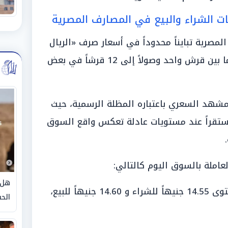
ت الشراء والبيع في المصارف المصرية
صرية تبايناً محدوداً في أسعار صرف «الريال
القطري»، حيث تراوحت الانخفاضات ما بين قرش واحد وصولاً إلى 12 قرشاً في بعض
مشهد السعري باعتباره المظلة الرسمية، حيث
جعاً بنحو 5 قروش، مستقراً عند مستويات عادلة تعكس واقع السوق
عاملة بالسوق اليوم كالتالي:
هل 
«البنك المركزي المصري»: سجل مستوى 14.55 جنيهاً للشراء و 14.60 جنيهاً للبيع،
الحق