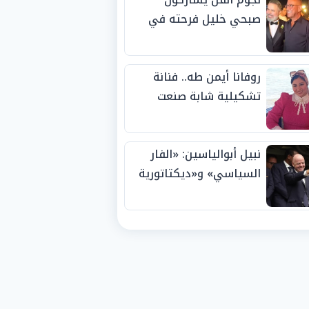
صبحي خليل فرحته في
حفل زفاف ابنته
روفانا أيمن طه.. فنانة
تشكيلية شابة صنعت
اسمها بالإبداع وحصدت
الجوائز منذ الصغر
نبيل أبوالياسين: «الفار
السياسي» و«ديكتاتورية
الميم» يدفنان «نزاهة
الفيفا».. وإقالة
«إنفانتينو» باتت حتمية