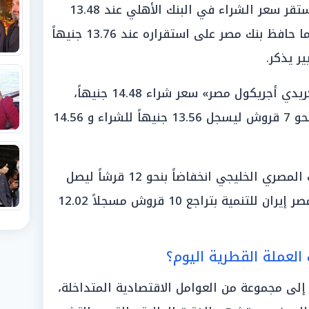
«البنوك الوطنية (الأهلي ومصر)»: استقر سعر الشراء في البنك الأهلي عند 13.48
جنيهاً مع سعر بيع 14.59 جنيهاً، بينما حافظ بنك مصر على استقراره عند 13.76 جنيهاً
«بنوك القطاع الخاص»: سجل بنك «كريدي أجريكول مصر» سعر شراء 14.48 جنيهاً،
بينما شهد بنك الإسكندرية تراجعاً بنحو 7 قروش ليسجل 13.56 جنيهاً للشراء و 14.56
«أكبر مستويات التراجع»: سجل البنك المصري الخليجي انخفاضاً بنحو 12 قرشاً ليصل
إلى 12.05 جنيهاً للشراء، تلاه بنك مصر إيران للتنمية بتراجع 10 قروش مسجلاً 12.02
العملة القطرية اليوم؟
إلى مجموعة من العوامل الاقتصادية المتداخلة،