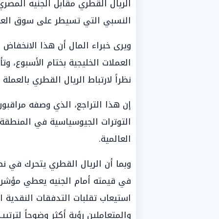
الريال القطري مقابل الجنيه المصري
النسبي التي تسيطر على سوق العملا
ويرى خبراء المال أن هذا الانخفا
العملات الخليجية بختام الأسبوع، وتأ
نظراً لارتباط الريال القطري بالعمل
إن هذا التراجع، الذي وصفه مراقبون
التوترات الجيوسياسية في المنطقة،
العالمية.
وبما أن الريال القطري يتحرك في نطا
في قيمته أمام الجنيه يعطي مؤشراً
استيعاب تقلبات التدفقات النقدية ال
والمتعاملين رؤية أكثر وضوحاً لترتيب