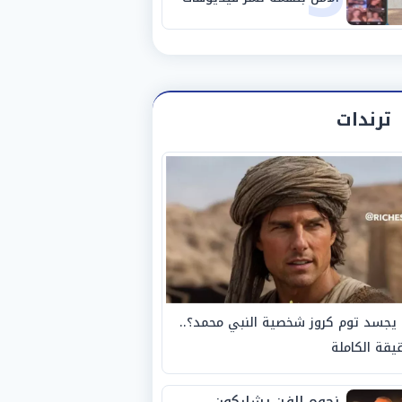
خادشة للحياء
ترندات
يجسد توم كروز شخصية النبي محمد؟..
يقة الكاملة
نجوم الفن يشاركون