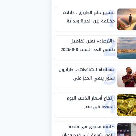
1
تفسير حلم الطريق.. دلالات
مختلفة بين الحيرة وبداية
2
مرحلة جديدة
«الأرصاد» تعلن تفاصيل
طقس الغد السبت 8-8-2026
3
والظواهر الجوية
«مقاضاة للشائعات».. طرابزون
سبور ينفي الحجز على
4
مستحقات محمد صلاح
ارتفاع أسعار الذهب اليوم
الجمعة في مصر
5
صانعة محتوى في قبضة
الأمن بتهمة نشر فيديوهات