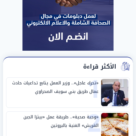
الأكثر قراءة
1
«تحرك عاجل».. وزير العمل يتابع تداعيات حادث
عمال طريق بني سويف الصحراوي
2
«وجبة صحية».. طريقة عمل «بيتزا الجبن
القريش» الغنية بالبروتين