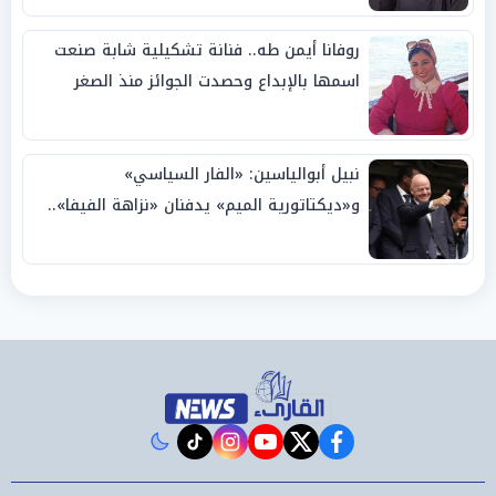
روفانا أيمن طه.. فنانة تشكيلية شابة صنعت
اسمها بالإبداع وحصدت الجوائز منذ الصغر
نبيل أبوالياسين: «الفار السياسي»
و«ديكتاتورية الميم» يدفنان «نزاهة الفيفا»..
وإقالة «إنفانتينو» باتت حتمية
instagram
tiktok
youtube
twitter
facebook