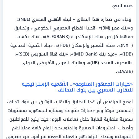
جنيه للبيع.
وجاء في صدارة هذا النطاق «البنك الأهلي المصري (NBE)»
و«بنك مصر (BM)» -قطبا القطاع المصرفي الحكومي-، وتطابق
معهما كل من «بنك الإسكندرية (ALEXBANK)»، «بنك نكست
(NXT)»، «بنك التعمير والإسكان (HDB)»، «بنك التنمية الصناعية
(IDB)»، «ميد بنك (MID Bank)»، «بنك قناة السويس (SCB)»،
«المصرف المتحد (UB)»، و«البنك العربي الأفريقي الدولي
(AAIB)».
«خيارات الجمهور المتنوعة».. الأهمية الإستراتيجية
للتقارب السعري بين بنوك التحالف
أوضح المراقبون أن هذا التطابق والتقارب الوثيق بين بنوك تحالف
الخمسين قرشاً وفر «خيارات متنوعة وممتازة للجمهور» بمستويات
سعرية متقاربة للغاية خلال تعاملات اليوم؛ حيث يتيح للمواطنين
وأصحاب المشروعات الصغيرة والمتوسطة إتمام كافة عملياتهم
التمويلية وسداد التزاماتهم بالعملة الصعبة عبر أقرب فرع مصرفي