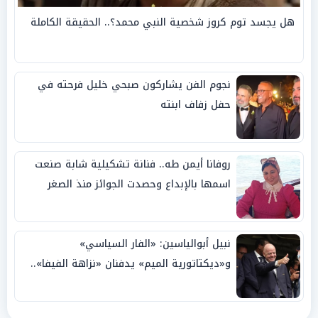
هل يجسد توم كروز شخصية النبي محمد؟.. الحقيقة الكاملة
نجوم الفن يشاركون صبحي خليل فرحته في
حفل زفاف ابنته
روفانا أيمن طه.. فنانة تشكيلية شابة صنعت
اسمها بالإبداع وحصدت الجوائز منذ الصغر
نبيل أبوالياسين: «الفار السياسي»
و«ديكتاتورية الميم» يدفنان «نزاهة الفيفا»..
وإقالة «إنفانتينو» باتت حتمية