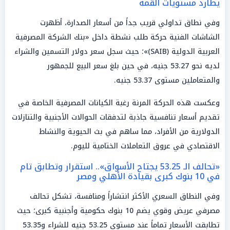
يطارد مستويات القمة
وفي نطاق تداولي قريب جداً من أسعار الصدارة، أظهرت
الشاشات الفنية حركة طلب نشطة داخل «بنك الشركة المصرفية
العربية الدولية (SAIB)»؛ حيث سجل سعر دولار التسمين والشراء
لديه نحو 53.27 جنيه، في حين بلغ سعر البيع للجمهور
والمتعاملين مستوى 53.37 جنيه.
وعكست هذه الحركة المرنة رغبة الكيانات المصرفية الخاصة في
تقديم أسعار تنافسية جاذبة لتدفقات الحوالات الأجنبية والتنازلات
الدولارية من الأفراد، مما ساهم في بث الحيوية والنشاط
الاقتصادي في عروق التعاملات الختامية لليوم.
«تحالف الـ 53.25 يجتاح الأسواق».. استقرار وتطابق تام
في 10 بنوك كبرى بقيادة الأهلي ومصر
وفي النطاق السعري الأكثر انتشاراً ومنافسة، تشكل تحالف
مصرفي عريض وقوي يضم 10 بنوك حكومية وأجنبية كبرى؛ حيث
تطابقت الأسعار تماماً عند مستوى 53.25 جنيه للشراء و53.35