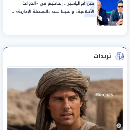
2
نبيل أبوالياسين.. إنفانتينو في «الدوامة
الأخلاقية» والفيفا تحت «المقصلة الإدارية» ..
«عبادة العرش وجنازة المصداقية»
ترندات