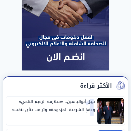
الأكثر قراءة
1
نبيل أبوالياسين.. «متلازمة الزعيم الناجي»
و«فخ الشرعية المزدوجة» وترامب ينأى بنفسه
وحليفه في «ميتم استراتيجي»