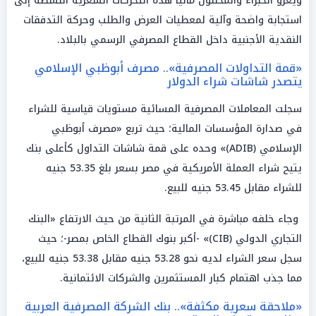
ويعزو الخبراء والمحللون ماليًا هذه التحركات السعرية النشطة إلى
استجابة واضحة وآلية لمعطيات العرض والطلب وحركة التدفقات
النقدية الأجنبية داخل القطاع المصرفي الرسمي بالبلاد.
«قمة التداولات المصرفية».. مصرف أبوظبي الإسلامي
يتصدر شاشات شراء الدولار
سجلت المعاملات المصرفية المسائية مستويات قياسية للشراء
في صدارة المؤسسات المالية؛ حيث تربع «مصرف أبوظبي
الإسلامي (ADIB)» وحده على قمة شاشات التداول كأعلى بنك
يتيح شراء العملة الأمريكية في مصر بسعر بلغ 53.35 جنيه
للشراء مقابل 53.45 جنيه للبيع.
وجاء خلفه مباشرة في المرتبة الثانية من حيث الارتفاع «البنك
التجاري الدولي (CIB)» -أكبر بنوك القطاع الخاص بمصر-؛ حيث
سجل سعر الشراء لديه نحو 53.28 جنيه مقابل 53.38 جنيه للبيع،
مما جذب اهتمام كبار المستثمرين والشركات الائتمانية.
«ملاحقة سعرية مكثفة».. بنك الشركة المصرفية العربية