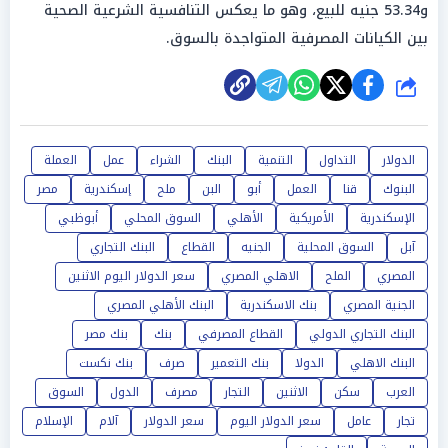
و53.34 جنيه للبيع، وهو ما يعكس التنافسية الشرعية الصحية
بين الكيانات المصرفية المتواجدة بالسوق.
شارك
الدولار
التداول
التنمية
البنك
الشراء
عمل
العملة
البنوك
قنا
العمل
أبو
البن
ملح
إسكندرية
مصر
الإسكندرية
الأمريكية
الأهلي
السوق المحلي
أبوظبي
آبل
السوق المحلية
الجنيه
القطاع
البنك التجاري
المصري
الملح
الاهلي المصري
سعر الدولار اليوم الاثنين
الجنية المصري
بنك الاسكندرية
البنك الأهلي المصري
البنك التجاري الدولي
القطاع المصرفي
بنك
بنك مصر
البنك الاهلي
الدولا
بنك التعمير
صرف
بنك نكست
العرب
سكن
الاثنين
التجار
مصرف
الدول
السوق
تجار
عامل
سعر الدولار اليوم
سعر الدولار
آلام
الإسلام