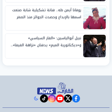
روفانا أيمن طه.. فنانة تشكيلية شابة صنعت
اسمها بالإبداع وحصدت الجوائز منذ الصغر
نبيل أبوالياسين: «الفار السياسي»
و«ديكتاتورية الميم» يدفنان «نزاهة الفيفا»..
وإقالة «إنفانتينو» باتت حتمية
instagram
tiktok
youtube
twitter
facebook