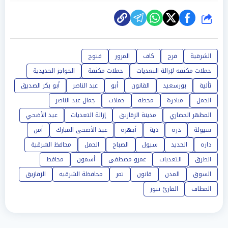
شارك
الشرقية
فرح
كاف
المرور
فتوح
حملات مكثفه لإزالة التعديات
حملات مكثفة
الحواجز الحديدية
تألية
بورسعيد
القانون
أبو
عبد الناصر
أبو بكر الصديق
الجمل
مبادرة
محطة
حملات
جمال عبد الناصر
المظهر الحضاري
مدينة الزقازيق
إزالة التعديات
عيد الأضحي
سيولة
درة
دية
أجهزة
عيد الأضحى المبارك
أمن
داره
الحديد
سيول
الصباح
الحمل
محافظ الشرقية
الطرق
التعديات
عمرو مصطفى
أشمون
محافظ
السوق
المدن
قانون
تمر
محافظة الشرقيه
الزقازيق
المطاف
القارئ نيوز