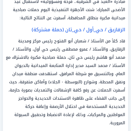
مبادرة «العيد في الشرقية.. فرحة ومسؤولية» لاستقبال عيد
الأضحى المبارك؛ شنت الأجهزة التنفيذية اليوم حملات صباحية
ميدانية مكبرة بنطاق المحافظة، أسفرت عن النتائج التالية:
الزقازيق / حي_أول / حي_ثان (حملة مشتركة)
قاد كلاً من الأستاذ / شعبان أبو الفتوح رئيس مركز ومدينة
الزقازيق، والأستاذ / عمرو مصطفى رئيس حي أول، والأستاذ /
محمد أبو هاشم رئيس حي ثان، حملة صباحية مكبرة بالاشتراك مع
الأستاذ / محمد السيد مدير إدارة المتابعة الميدانية بالديوان
العام، وبالتنسيق مع شرطة المرافق، استهدفت منطقة ميدان
ونفق المحطة، وشوارع (البوسطة - الجلاء) وأماكن متفرقة، حيث
أسفرت الحملات عن رفع كافة الإشغالات والتعديات بصورة حازمة،
إلى جانب القضاء على ظاهرة الاستندات الحديدية والحواجز
الحديدية المستخدمة في احتلال الأرصفة وإعاقة حركة
المواطنين والمركبات، وذلك لإعادة الانضباط وتحقيق السيولة
المرورية.