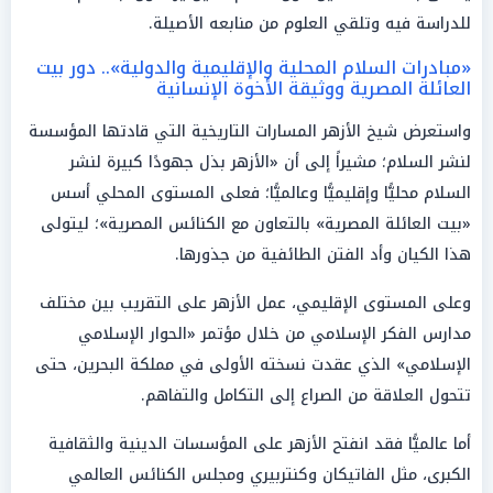
للدراسة فيه وتلقي العلوم من منابعه الأصيلة.
«مبادرات السلام المحلية والإقليمية والدولية».. دور بيت
العائلة المصرية ووثيقة الأخوة الإنسانية
واستعرض شيخ الأزهر المسارات التاريخية التي قادتها المؤسسة
لنشر السلام؛ مشيراً إلى أن «الأزهر بذل جهودًا كبيرة لنشر
السلام محليًّا وإقليميًّا وعالميًّا؛ فعلى المستوى المحلي أسس
«بيت العائلة المصرية» بالتعاون مع الكنائس المصرية»؛ ليتولى
هذا الكيان وأد الفتن الطائفية من جذورها.
وعلى المستوى الإقليمي، عمل الأزهر على التقريب بين مختلف
مدارس الفكر الإسلامي من خلال مؤتمر «الحوار الإسلامي
الإسلامي» الذي عقدت نسخته الأولى في مملكة البحرين، حتى
تتحول العلاقة من الصراع إلى التكامل والتفاهم.
أما عالميًّا فقد انفتح الأزهر على المؤسسات الدينية والثقافية
الكبرى، مثل الفاتيكان وكنتربيري ومجلس الكنائس العالمي