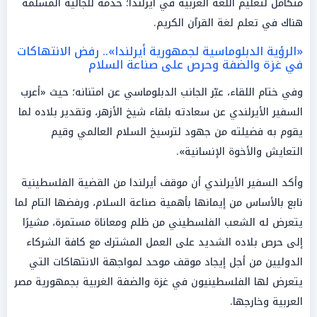
متكامل لتعليم اللغة العربية في أيرلندا؛ خدمةً للجالية المسلمة
هناك في تعلم لغة القرآن الكريم.
«الرؤية الدبلوماسية لجمهورية أيرلندا».. رفض الانتهاكات
في غزة والضفة وحرص على صناعة السلام
وفي ختام اللقاء، عبّر الجانب الدبلوماسي عن امتنانه؛ حيث «أعرب
السفير الأيرلندي عن سعادته بلقاء شيخ الأزهر، وتقدير بلاده لما
يقوم به فضيلته من جهود لترسيخ السلام العالمي وقيم
التعايش والأخوة الإنسانية».
وأكد السفير الأيرلندي أن موقف أيرلندا من القضية الفلسطينية
نابع بالأساس من إيمانها بأهمية صناعة السلام، ورفضها التام لما
يتعرض له الشعب الفلسطيني من ظلم ومعاناة مستمرة، مشيرًا
إلى حرص بلاده الشديد على العمل المشترك مع كافة الشركاء
الدوليين من أجل إيجاد موقف موحد لمواجهة الانتهاكات التي
يتعرض لها الفلسطينيون في غزة والضفة الغربية بجمهورية مصر
العربية وخارجها.