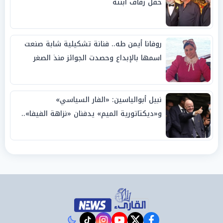
حفل زفاف ابنته
روفانا أيمن طه.. فنانة تشكيلية شابة صنعت
اسمها بالإبداع وحصدت الجوائز منذ الصغر
نبيل أبوالياسين: «الفار السياسي»
و«ديكتاتورية الميم» يدفنان «نزاهة الفيفا»..
وإقالة «إنفانتينو» باتت حتمية