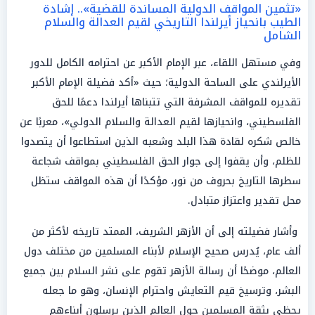
«تثمين المواقف الدولية المساندة للقضية».. إشادة
الطيب بانحياز أيرلندا التاريخي لقيم العدالة والسلام
الشامل
وفي مستهل اللقاء، عبر الإمام الأكبر عن احترامه الكامل للدور
الأيرلندي على الساحة الدولية؛ حيث «أكد فضيلة الإمام الأكبر
تقديره للمواقف المشرفة التي تتبناها أيرلندا دعمًا للحق
الفلسطيني، وانحيازها لقيم العدالة والسلام الدولي»، معربًا عن
خالص شكره لقادة هذا البلد وشعبه الذين استطاعوا أن يتصدوا
للظلم، وأن يقفوا إلى جوار الحق الفلسطيني بمواقف شجاعة
سطرها التاريخ بحروف من نور، مؤكدًا أن هذه المواقف ستظل
محل تقدير واعتزاز متبادل.
وأشار فضيلته إلى أن الأزهر الشريف، الممتد تاريخه لأكثر من
ألف عام، يُدرس صحيح الإسلام لأبناء المسلمين من مختلف دول
العالم، موضحًا أن رسالة الأزهر تقوم على نشر السلام بين جميع
البشر، وترسيخ قيم التعايش واحترام الإنسان، وهو ما جعله
يحظى بثقة المسلمين حول العالم الذين يرسلون أبناءهم