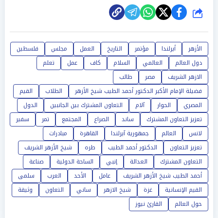
شارك
الأزهر
أيرلندا
مؤتمر
التاريخ
العمل
مجلس
فلسطين
دول العالم
العالمي
السلام
كاف
عمل
تعلم
الازهر الشريف
مصر
طالب
فضيلة الإمام الأكبر الدكتور أحمد الطيب شيخ الأزهر
الطلاب
القيم
المصري
الحوار
آلام
التعاون المشترك بين الجانبين
الدول
تعزيز التعاون المشترك
ساند
الصراع
المجتمع
تمر
سفير
لانس
العالم
جمهورية آيرلندا
القاهرة
مبادرات
تعزيز التعاون
الدكتور أحمد الطيب
طره
شيخ الأزهر الشريف
التعاون المشترك
العدالة
إنبي
الساحة الدولية
صناعة
أحمد الطيب شيخ الأزهر الشريف
عامل
الأحد
العرب
سلمى
القيم الإنسانية
غزة
شيخ الازهر
ساني
التعاون
وثيقة
حول العالم
القارئ نيوز