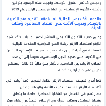
ومجلس كنائس الشرق الأوسط، وتوجت هذه الجهود بتوقيع
وثيقة «الأخوة الإنسانية» مع البابا فرنسيس الراحل عام 2019.
«الدعم الأكاديمي للجالية المسلمة».. تقديم منح للتعريف
بالإسلام وتدريب الأئمة على القضايا المعاصرة ومكانة
المرأة
وعلى صعيد التعاون التعليمي المباشر لدعم الجاليات، «أكد شيخ
الأزهر استعداد الأزهر لزيادة المنح الدراسية المقدمة للجالية
المسلمة في أيرلندا، إلى جانب منح «التعريف بالإسلام» للراغبين
في التعرف على صحيح الدين الإسلامي»، منوهاً إلى أن عدد
الطلاب الأيرلنديين الدارسين بالأزهر يبلغ حالياً 23 طالبًا، بعضهم
يدرس على منح أزهرية كاملة.
كما أبدى فضيلته استعداد الأزهر الكامل لتدريب أئمة أيرلندا في
أكاديمية الأزهر العالمية لتدريب الأئمة والوعاظ، وصقل
مهاراتهم في التعامل مع القضايا المعاصرة، خاصة ما يتعلق
بقضايا التعايش ومكانة المرأة في الإسلام، فضلاً عن إنشاء مركز