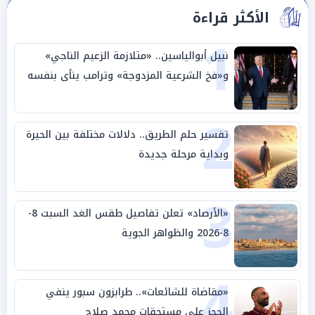
الأكثر قراءة
1
نبيل أبوالياسين.. «متلازمة الزعيم الناجي»
و«فخ الشرعية المزدوجة» وترامب ينأى بنفسه
وحليفه في «ميتم استراتيجي»
2
تفسير حلم الطريق.. دلالات مختلفة بين الحيرة
وبداية مرحلة جديدة
3
«الأرصاد» تعلن تفاصيل طقس الغد السبت 8-
8-2026 والظواهر الجوية
4
«مقاضاة للشائعات».. طرابزون سبور ينفي
الحجز على مستحقات محمد صلاح