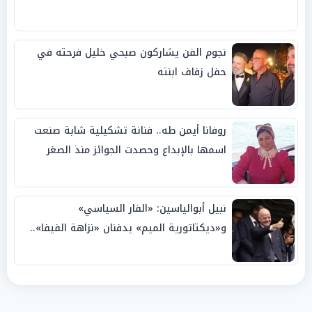
نجوم الفن يشاركون صبحي خليل فرحته في
حفل زفاف ابنته
روفانا أيمن طه.. فنانة تشكيلية شابة صنعت
اسمها بالإبداع وحصدت الجوائز منذ الصغر
نبيل أبوالياسين: «الفار السياسي»
و«ديكتاتورية الميم» يدفنان «نزاهة الفيفا»..
وإقالة «إنفانتينو» باتت حتمية