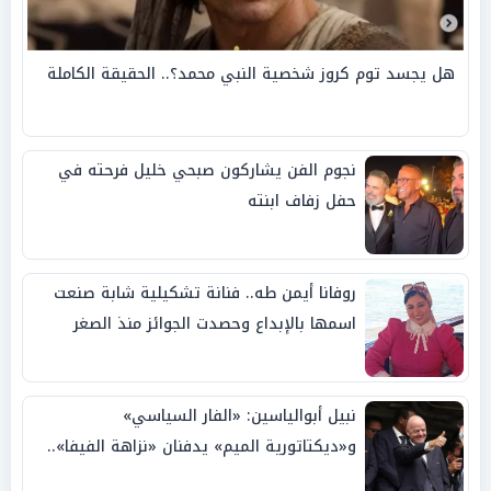
هل يجسد توم كروز شخصية النبي محمد؟.. الحقيقة الكاملة
نجوم الفن يشاركون صبحي خليل فرحته في
حفل زفاف ابنته
روفانا أيمن طه.. فنانة تشكيلية شابة صنعت
اسمها بالإبداع وحصدت الجوائز منذ الصغر
نبيل أبوالياسين: «الفار السياسي»
و«ديكتاتورية الميم» يدفنان «نزاهة الفيفا»..
وإقالة «إنفانتينو» باتت حتمية