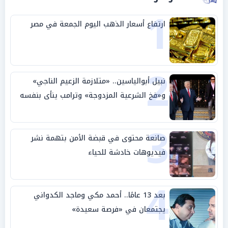
1
ارتفاع أسعار الذهب اليوم الجمعة في مصر
2
نبيل أبوالياسين.. «متلازمة الزعيم الناجي»
و«فخ الشرعية المزدوجة» وترامب ينأى بنفسه
وحليفه في «ميتم استراتيجي»
3
صانعة محتوى في قبضة الأمن بتهمة نشر
فيديوهات خادشة للحياء
4
بعد 13 عامًا.. أحمد مكي وماجد الكدواني
يجتمعان في «فرصة سعيدة»