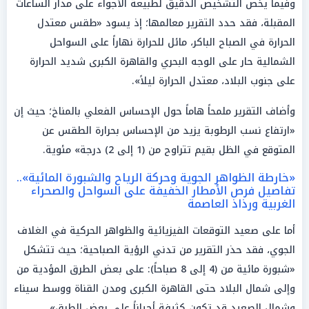
وفيما يخص التشخيص الدقيق لطبيعة الأجواء على مدار الساعات
المقبلة، فقد حدد التقرير معالمها؛ إذ يسود «طقس معتدل
الحرارة في الصباح الباكر، مائل للحرارة نهاراً على السواحل
الشمالية حار على الوجه البحري والقاهرة الكبرى شديد الحرارة
على جنوب البلاد، معتدل الحرارة ليلاً».
وأضاف التقرير ملمحاً هاماً حول الإحساس الفعلي بالمناخ؛ حيث إن
«ارتفاع نسب الرطوبة يزيد من الإحساس بحرارة الطقس عن
المتوقع في الظل بقيم تتراوح من (1 إلى 2) درجة» مئوية.
«خارطة الظواهر الجوية وحركة الرياح والشبورة المائية»..
تفاصيل فرص الأمطار الخفيفة على السواحل والصحراء
الغربية ورذاذ العاصمة
أما على صعيد التوقعات الفيزيائية والظواهر الحركية في الغلاف
الجوي، فقد حذر التقرير من تدني الرؤية الصباحية؛ حيث تتشكل
«شبورة مائية من (4 إلى 8 صباحاً): على بعض الطرق المؤدية من
وإلى شمال البلاد حتى القاهرة الكبرى ومدن القناة ووسط سيناء
وشمال الصعيد قد تكون كثيفة أحياناً على بعض الطرق».