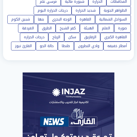
المحافظات
الحرارة
شبورة مائية
مرسي علم
الظواهر الجوية
شديد الحرارة
درجات الحرارة اليوم
السواحل الشمالية
القاهرة
الوجه البحري
بنها
شبين الكوم
صورة
العلم
الهيئة
كفر الشيخ
الطرق
الغردقة
القاهرة الكبري
الزقازيق
سكن
الرياح
درجات الحراره
أمطار خفيفه
وادي النطرون
طنطا
حالة الجو
القارئ نيوز