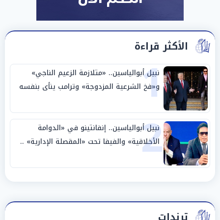
الأكثر قراءة
1
نبيل أبوالياسين.. «متلازمة الزعيم الناجي»
و«فخ الشرعية المزدوجة» وترامب ينأى بنفسه
وحليفه في «ميتم استراتيجي»
2
نبيل أبوالياسين.. إنفانتينو في «الدوامة
الأخلاقية» والفيفا تحت «المقصلة الإدارية» ..
«عبادة العرش وجنازة المصداقية»
ترندات