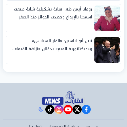
روفانا أيمن طه.. فنانة تشكيلية شابة صنعت
اسمها بالإبداع وحصدت الجوائز منذ الصغر
نبيل أبوالياسين: «الفار السياسي»
و«ديكتاتورية الميم» يدفنان «نزاهة الفيفا»..
وإقالة «إنفانتينو» باتت حتمية
instagram
tiktok
youtube
twitter
facebook
من نحن
سياسة الخصوصية
اتصل بنا