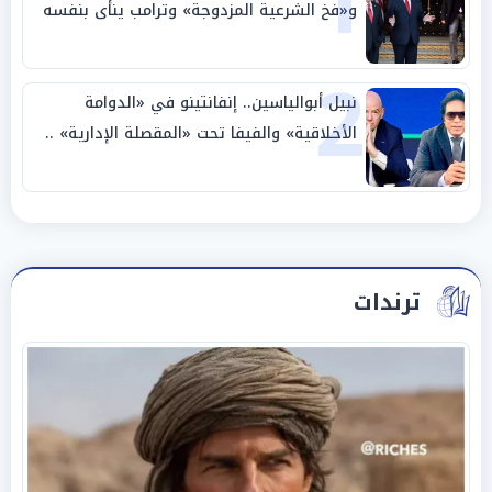
1
و«فخ الشرعية المزدوجة» وترامب ينأى بنفسه
وحليفه في «ميتم استراتيجي»
2
نبيل أبوالياسين.. إنفانتينو في «الدوامة
الأخلاقية» والفيفا تحت «المقصلة الإدارية» ..
«عبادة العرش وجنازة المصداقية»
ترندات