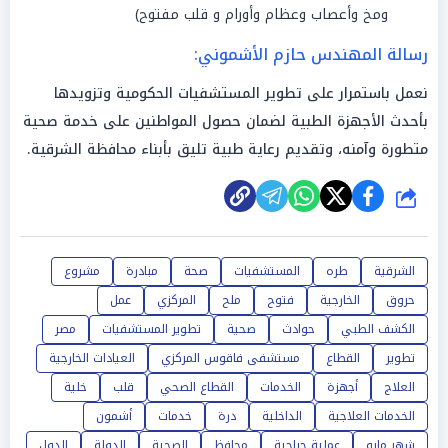
ومخ وأعصاب وعظام وأورام و قلب مفتوح)
رسالة المهندس
حازم الأشموني
:
نعمل باستمرار على تطوير المستشفيات الحكومية وتزويدها
بأحدث الأجهزة الطبية لضمان حصول المواطنين على خدمة صحية
متطورة وآمنه، وتقديم رعاية طبية تليق بأبناء محافظة الشرقية.
شارك
الشرقية
طره
المستشفيات
صحة
مبادرة
مشروع
حروق
الخارجية
فتوح
ملح
المركزي
عمل
الكشف الطبي
حوادث
صحية
تطوير المستشفيات
مصر
تطوير
القطاع
مستشفى فاقوس المركزي
العيادات الخارجية
العلاج
أجهزة
الخدمات
القطاع الصحي
قلب
خلية
الخدمات العلاجية
الداخلية
درة
خدمات
أشمون
شهر مايو
عملية جراحية
محافظ
الصحية
الدولة
الدول