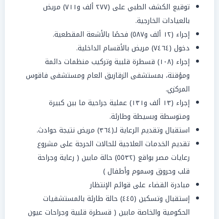
توقيع الكشف الطبي على (٢٧٧ ألف و٧١١) مريض
بالعيادات الخارجية.
إجراء (١٢ ألف و٥٨٧) فحصًا بالأشعة المقطعية.
دخول (٧٤٦٤) مريض بالأقسام الداخلية.
إجراء (١٠٨) قسطرة قلبية وتركيب منظمات دائمة
ومؤقتة، بمستشفى الزقازيق العام ومستشفى فاقوس
المركزي.
إجراء (١٣ ألف و١٣١) عملية جراحية ما بين كبيرة
ومتوسطة وبسيطة وطارئة.
استقبال وتقديم الرعاية لـ(٣٦٤) مريض نتيجة حوادث.
تقديم الخدمات العلاجية للحالات الحرجة على مشروع
رعايات مصر بواقع (٥٥٣٢) حالة مابين ( رعاية وجراحة
قلب وحروق وسموم وأطفال )
مبادرة القضاء على قوائم الإنتظار
إستقبال وتسكين (٤٤٥) حالة طارئة بالمستشفيات
الحكومية والخاصة مابين ( قسطرة قلبية وجراحات عيون