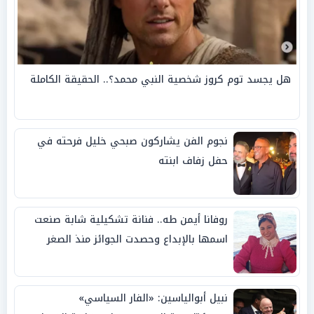
هل يجسد توم كروز شخصية النبي محمد؟.. الحقيقة الكاملة
نجوم الفن يشاركون صبحي خليل فرحته في
حفل زفاف ابنته
روفانا أيمن طه.. فنانة تشكيلية شابة صنعت
اسمها بالإبداع وحصدت الجوائز منذ الصغر
نبيل أبوالياسين: «الفار السياسي»