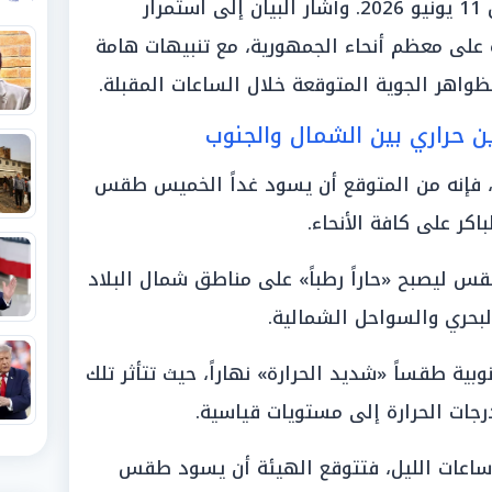
الطقس ليوم غدٍ الخميس، الموافق 11 يونيو 2026. وأشار البيان إلى استمرار
ة على معظم أنحاء الجمهورية، مع تنبيهات هامة
واهر الجوية المتوقعة خلال الساعات المقبلة.
اين حراري بين الشمال والجنوب
ئة، فإنه من المتوقع أن يسود غداً الخميس طقس
اكر على كافة الأنحاء.
قس ليصبح «حاراً رطباً» على مناطق شمال البلاد
البحري والسواحل الشمالية.
ية طقساً «شديد الحرارة» نهاراً، حيث تتأثر تلك
رجات الحرارة إلى مستويات قياسية.
اعات الليل، فتتوقع الهيئة أن يسود طقس