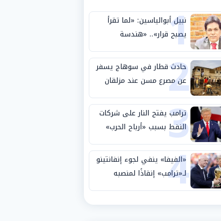
1
نبيل أبوالياسين: «لما تقرأ
يصبح قرار».. «هندسة
2
الاستثمار السيادي» بين «ربط
الجيب بالوطن» و«سيادة
حادث قطار في سوهاج يسفر
الكلمة»
عن مصرع مسن عند مزلقان
3
المراغة
ترامب يفتح النار على شركات
النفط بسبب «أرباح الحرب»
4
«الفيفا» ينفي لجوء إنفانتينو
لـ«ترامب» إنقاذًا لمنصبه