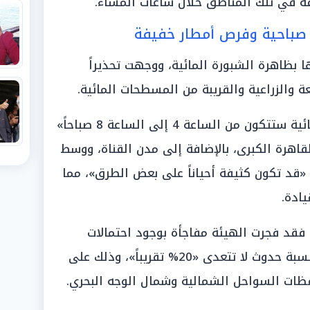
قة في تلك المناطق خلال ساعات المساء.
ة صباحية وفرص أمطار خفيفة
ها بظاهرة الشبورة المائية، ووجهت تحذيراً
 والزراعية والقريبة من المسطحات المائية.
وأوضحت الأرصاد أن «هناك شبورة مائية ستتكون من الساعة 4 إلى الساعة 8 صباحاً»
اهرة الكبرى، بالإضافة إلى مدن القناة، ووسط
«قد تكون كثيفة أحياناً على بعض الطرق»، مما
يادة.
فقد فجرت الهيئة مفاجأة بوجود احتمالات
ضعيفة جداً لهطول أمطار خفيفة بنسبة حدوث لا تتعدى «20% تقريباً»، وذلك على
ات السواحل الشمالية وشمال الوجه البحري.