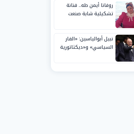
روفانا أيمن طه.. فنانة
تشكيلية شابة صنعت
اسمها بالإبداع وحصدت
الجوائز منذ الصغر
نبيل أبوالياسين: «الفار
السياسي» و«ديكتاتورية
الميم» يدفنان «نزاهة
الفيفا».. وإقالة
«إنفانتينو» باتت حتمية