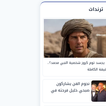
ترندات
يجسد توم كروز شخصية النبي محمد؟..
يقة الكاملة
نجوم الفن يشاركون
صبحي خليل فرحته في
حفل زفاف ابنته