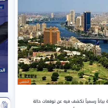
الطقس
 بياناً رسمياً تكشف فيه عن توقعات حالة