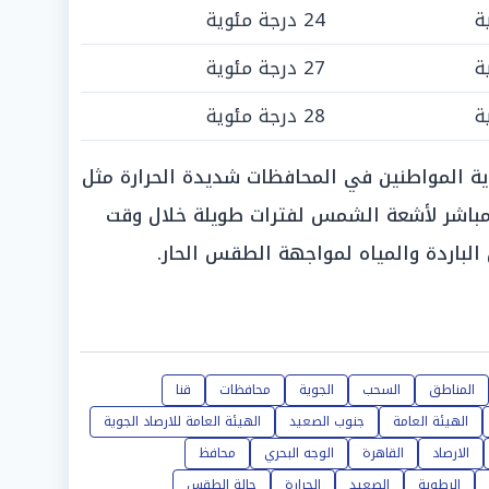
24 درجة مئوية
27 درجة مئوية
28 درجة مئوية
وية المواطنين في المحافظات شديدة الحرارة مثل
لمباشر لأشعة الشمس لفترات طويلة خلال وقت
الباردة والمياه لمواجهة الطقس الحار.
المناطق
السحب
الجوية
محافظات
قنا
الهيئة العامة
جنوب الصعيد
الهيئة العامة للارصاد الجوية
الارصاد
القاهرة
الوجه البحري
محافظ
الرطوبة
الصعيد
الحرارة
حالة الطقس