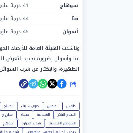
سوهاج
41 درجة مئوية
قنا
44 درجة مئوية
أسوان
46 درجة مئوية
وناشدت الهيئة العامة للأرصاد الج
قنا وأسوان بضرورة تجنب التعرض ا
الظهيرة، والإكثار من شرب السوائل 
شارك
طقس
الطقس
جنوب سيناء
الصباح
الصباح الباكر
الشمالية
سيناء
مطروح
السواحل الشمالية
شديد الحرارة
سوهاج
درجات الحرارة العظمى والصغرى
شبورة مائية