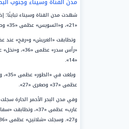
مدن القناة وسيناء وجنوب البحر
«21»، و«السويس» عظمى «35» وصغرى «22».
«14».
عظمى «37» وصغرى «27».
و27». وسجلت «شلاتين» عظمى «36»، و«حلايب» عظمى «34».