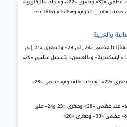
وبلغت درجات الحرارة في «المنصورة» عظمى «32» وصغرى «22»، وسجلت «الزقازيق»
ى «23»، وتطابقت مدينتا «شبين الكوم» و«طنطا» تمامًا عند
لية والغربية
يسود طقس معتدل على السواحل نهارًا (العظمى «28 إلى 29» والصغرى «21 إلى
22»)، وجاءت كالتالي: تطابقت مدينتا «الإسكندرية» و«العلمين» بتسجيل عظمى «29»
وبلغت في «مطروح» عظمى «27» وصغرى «22»، وسجلت «السلوم» عظمى «28»
وتطابقت مدينتا «دمياط» و«بورسعيد» عند عظمى «28» وصغرى «23 و24» على
» وصغرى «20».