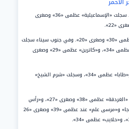
 الأحمر
شهدت مدن القناة وسيناء تباينًا؛ إذ سجلت «الإسماعيلية» عظمى «36» وصغرى
وتطابقت «العريش» و«رفح» عند عظمى «30» وصغرى «20». وفي جنوب سيناء سجلت
«رأس سدر» عظمى «36»، و«نخل» عظمى «34»، و«كاترين» عظمى «29» وصغرى
وبلغت في «الطور» عظمى «35»، و«طابا» عظمى «34»، وسجلت «شرم الشيخ»
وفي مدن البحر الأحمر الحارة سجلت «الغردقة» عظمى «38» وصغرى «27»، و«رأس
غارب» عظمى «37»، وتطابقت «سفاجا» و«مرسى علم» عند عظمى «39» وصغرى «26