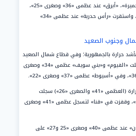
وتطابقت مدن «أبو رماد»، «مرسى حميرة»، «أبرق» عند عظمى «36» وصغرى «25»،
وبلغت في «جبل علبة» عظمى «37»، واستقرت «رأس حدربة» عند عظمى «34»
مال وجنوب الصعيد
د حرارة بالجمهورية؛ وفي قطاع شمال الصعيد
(العظمى «36» والصغرى «22») سجلت «الفيوم» و«بني سويف» عظمى «34» وصغرى
وفي قطاع جنوب الصعيد شديد الحرارة (العظمى «41» والصغرى «26») سجلت
«سوهاج» عظمى «39» وصغرى «23»، وقفزت في «قنا» لتسجل عظمى «41» وصغرى
وتطابقت محافظتا «الأقصر» و«أسوان» عند عظمى «40» وصغرى «25 و27» على