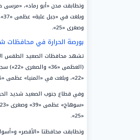
وصغرى «25».
بورصة الحرارة في محافظات ش
تشهد محافظات الصعيد الطقس الأش
«22»، وبلغت في «المنيا» عظمى «36»، وفي «أسيوط» عظمى «37» وصغرى «22».
«25».