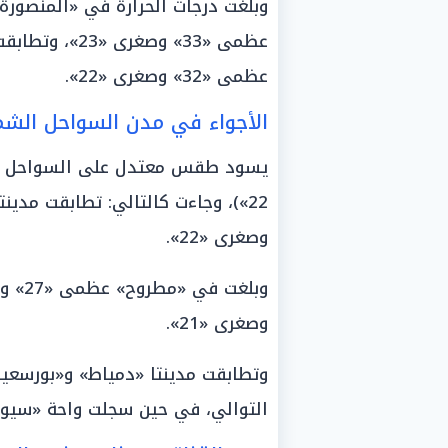
عظمى «33» وصغر
عظمى «32» وصغرى «22».
الأجواء في مدن السواحل الشما
وصغرى «22».
وصغرى «21».
التوالي، في حين سجلت واحة «سيوة» عظمى «33