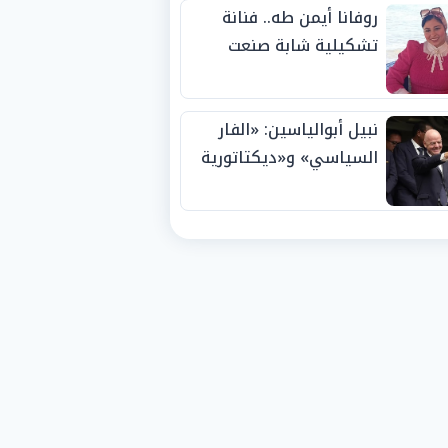
روفانا أيمن طه.. فنانة
تشكيلية شابة صنعت
اسمها بالإبداع وحصدت
الجوائز منذ الصغر
نبيل أبوالياسين: «الفار
السياسي» و«ديكتاتورية
الميم» يدفنان «نزاهة
الفيفا».. وإقالة
«إنفانتينو» باتت حتمية