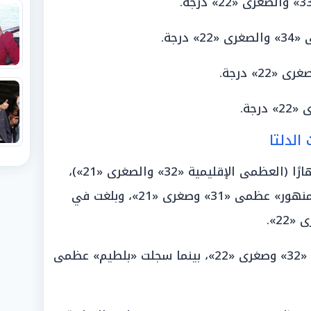
2» درجة.
لدلتا
يسود مدن الدلتا طقس حار رطب نهارًا (العظمى الإقليمية «32» والصغرى «21»)،
وجاءت التفاصيل كالتالي: سجلت «دمنهور» عظمى «31» وصغرى «21»، وبلغت في
واستقرت «كفر الشيخ» عند عظمى «32» وصغرى «22»، بينما سجلت «بلطيم» عظمى