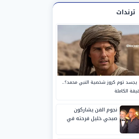
ترندات
يجسد توم كروز شخصية النبي محمد؟..
يقة الكاملة
نجوم الفن يشاركون
صبحي خليل فرحته في
حفل زفاف ابنته