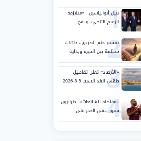
1
نبيل أبوالياسين.. «متلازمة
الزعيم الناجي» و«فخ
2
الشرعية المزدوجة» وترامب
ينأى بنفسه وحليفه في
تفسير حلم الطريق.. دلالات
«ميتم استراتيجي»
مختلفة بين الحيرة وبداية
3
مرحلة جديدة
«الأرصاد» تعلن تفاصيل
طقس الغد السبت 8-8-2026
4
والظواهر الجوية
«مقاضاة للشائعات».. طرابزون
سبور ينفي الحجز على
مستحقات محمد صلاح