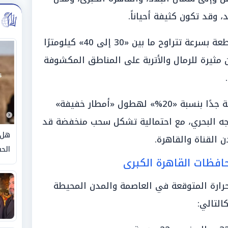
 وقد تكون كثيفة أحياناً.
وتنشط حركة الرياح على فترات متقطعة بسرعة تتراوح ما بين «30 إلى 40» كيلومترًا
 مثيرة للرمال والأتربة على المناطق المكشوفة
.
وألمح الخبراء إلى وجود فرص ضعيفة جدًا بنسبة «20%» لهطول «أمطار خفيفة»
ه البحري، مع احتمالية تشكل سحب منخفضة قد
هل 
 القناة والقاهرة.
الحق
افظات القاهرة الكبرى
رارة المتوقعة في العاصمة والمدن المحيطة
كالتالي: