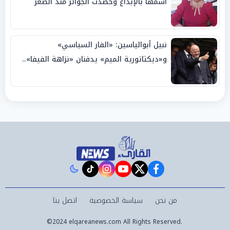
اسمها بالإبداع وحصدت الجوائز منذ الصغر
نبيل أبوالياسين: «الفار السياسي»
و«ديكتاتورية الميم» يدفنان «نزاهة الفيفا»..
وإقالة «إنفانتينو» باتت حتمية
instagram
tiktok
youtube
twitter
facebook
من نحن
سياسة الخصوصية
اتصل بنا
©2024 elqareanews.com All Rights Reserved.