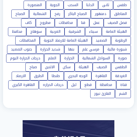
طقس
ثانى
الدلتا
السحب
الجوية
المنصورة
المناطق
دمنهور
الصباح الباكر
رفح
الشمالية
الصباح
فصل الصيف
عمل
قنا
محافظات
مطروح
كاف
الهيئة العامة
سيناء
الشرقية
الغربية
سوهاج
محافظ
الرطوبة
الصعيد
الهيئة العامة للارصاد الجوية
المحافظات
شبورة مائية
مرسي علم
بنها
شديد الحرارة
جنوب الصعيد
صورة
السواحل الشمالية
الحرارة
العلم
درجات الحرارة اليوم
الطقس
الصيف
الهيئة
سكن
الاثنين
صباح
الغردقة
القاهرة
الوجه البحري
طنطا
الطرق
الارصاد
قناة
محافظة
قطع
ليل
درجات الحراره
القاهرة الكبري
الشم
القارئ نيوز