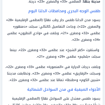
مدينة بنها:
العظمى «33» والصغرى «23» درجة.
طقس الوجه البحري ومحافظات الدلتا اليوم
يسود مدن الدلتا طقس حار رطب نهارًا (العظمى الإقليمية «28»
والصغرى «22»)، وجاءت التفاصيل كالتالي: سجلت «دمنهور»
عظمى «32» وصغرى «21»، وبلغت في «وادي النطرون» عظمى
«34» وصغرى «23».
واستقرت «كفر الشيخ» عند عظمى «32» وصغرى «22»، بينما
سجلت «بلطيم» عظمى «29» وصغرى «21».
وبلغت درجات الحرارة في «المنصورة» عظمى «33» وصغرى «22»،
وسجلت «الزقازيق» عظمى «33» وصغرى «23»، وتطابقت مدينتا
«شبين الكوم» و«طنطا» تمامًا عند عظمى «32» وصغرى «22».
الأجواء الصيفية في مدن السواحل الشمالية
يسود طقس معتدل على السواحل نهارًا (العظمى الإقليمية