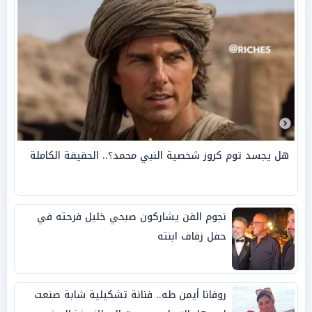
هل يجسد توم كروز شخصية النبي محمد؟.. الحقيقة الكاملة
نجوم الفن يشاركون صبحي خليل فرحته في
حفل زفاف ابنته
روفانا أيمن طه.. فنانة تشكيلية شابة صنعت