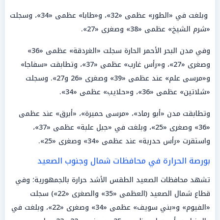
وبلغت في «الطور» عظمى «32»، و«طابا» عظمى «34»، وسجلت
«شرم الشيخ» عظمى «38» وصغرى «27».
وفي مدن البحر الأحمر الحارة سجلت «الغردقة» عظمى «36»
وصغرى «27»، و«رأس غارب» عظمى «37»، وتطابقت «سفاجا»
و«مرسى علم» عند عظمى «39» وصغرى «26 و27». وسجلت
«شلاتين» عظمى «36»، و«حلايب» عظمى «34».
وتطابقت مدن «أبو رماد»، «مرسى حميرة»، «أبرق» عند عظمى
«36» وصغرى «25»، وبلغت في «جبل علبة» عظمى «37»،
واستقرت «رأس حدربة» عند عظمى «34» وصغرى «25».
بورصة الحرارة في محافظات شمال وجنوب الصعيد
تشهد محافظات الصعيد الطقس الأشد حرارة بالجمهورية؛ وفي
قطاع شمال الصعيد (العظمى «35» والصغرى «22») سجلت
«الفيوم» و«بني سويف» عظمى «34» وصغرى «22»، وبلغت في