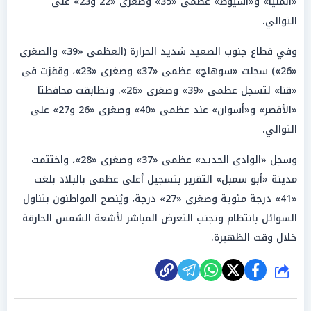
«المنيا» و«أسيوط» عظمى «35» وصغرى «22 و23» على
التوالي.
وفي قطاع جنوب الصعيد شديد الحرارة (العظمى «39» والصغرى
«26») سجلت «سوهاج» عظمى «37» وصغرى «23»، وقفزت في
«قنا» لتسجل عظمى «39» وصغرى «26». وتطابقت محافظتا
«الأقصر» و«أسوان» عند عظمى «40» وصغرى «26 و27» على
التوالي.
وسجل «الوادي الجديد» عظمى «37» وصغرى «28»، واختتمت
مدينة «أبو سمبل» التقرير بتسجيل أعلى عظمى بالبلاد بلغت
«41» درجة مئوية وصغرى «27» درجة، ويُنصح المواطنون بتناول
السوائل بانتظام وتجنب التعرض المباشر لأشعة الشمس الحارقة
خلال وقت الظهيرة.
شارك