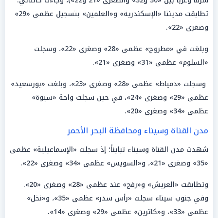
شرقًا وغربًا بين «30 و32» والصغرى «21 و22»)، وجاءت كالتالي:
تطابقت مدينتا «الإسكندرية» و«العلمين» بتسجيل عظمى «29»
وصغرى «22».
وبلغت في «مطروح» عظمى «28» وصغرى «22»، وسجلت
«السلوم» عظمى «31» وصغرى «21».
وسجلت «دمياط» عظمى «28» وصغرى «23»، وبلغت «بورسعيد»
عظمى «29» وصغرى «24»، في حين سجلت واحة «سيوة»
عظمى «34» وصغرى «20».
مدن القناة وسيناء ومحافظة البحر الأحمر
شهدت مدن القناة وسيناء تبايناً؛ إذ سجلت «الإسماعيلية» عظمى
«35» وصغرى «21»، و«السويس» عظمى «34» وصغرى «22».
وتطابقت «العريش» و«رفح» عند عظمى «28» وصغرى «20».
وفي جنوب سيناء سجلت «رأس سدر» عظمى «35»، و«نخل»
عظمى «33»، و«كاترين» عظمى «29» وصغرى «14».