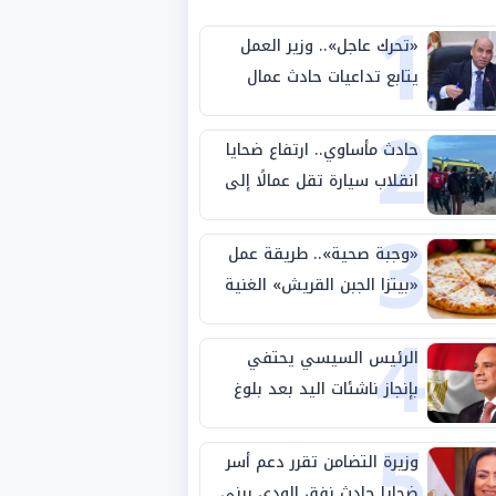
1
«تحرك عاجل».. وزير العمل
يتابع تداعيات حادث عمال
2
طريق بني سويف الصحراوي
حادث مأساوي.. ارتفاع ضحايا
انقلاب سيارة تقل عمالًا إلى
3
14 شخصًا
«وجبة صحية».. طريقة عمل
«بيتزا الجبن القريش» الغنية
4
بالبروتين
الرئيس السيسي يحتفي
بإنجاز ناشئات اليد بعد بلوغ
5
نصف نهائي كأس العالم
وزيرة التضامن تقرر دعم أسر
ضحايا حادث نفق الودي ببني