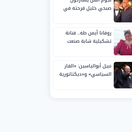
صبحي خليل فرحته في
حفل زفاف ابنته
روفانا أيمن طه.. فنانة
تشكيلية شابة صنعت
اسمها بالإبداع وحصدت
الجوائز منذ الصغر
نبيل أبوالياسين: «الفار
السياسي» و«ديكتاتورية
الميم» يدفنان «نزاهة
الفيفا».. وإقالة
«إنفانتينو» باتت حتمية