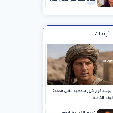
سويف
ترندات
يجسد توم كروز شخصية النبي محمد؟..
يقة الكاملة
نجوم الفن يشاركون