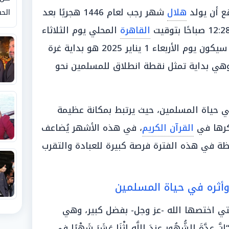
ع أن يولد
هلال
شهر رجب لعام 1446 هجريًا بعد
الحق
القاهرة
المحلي يوم الثلاثاء
الموافق 31 ديسمبر 2024، ومن ثم سيكون يوم الأربعاء 1 يناير 2025 هو بداية غرة
وهي بداية تمثل نقطة انطلاق للمسلمين نحو
 حياة المسلمين، حيث يرتبط بمكانة عظيمة
كرها في
القرآن الكريم
، في هذه الأشهر يُضاعف
لحظة في هذه الفترة فرصة كبيرة للعبادة والتقرب
أثره في حياة المسلمين
لتي اختصها الله -عز وجل- بفضل كبير، وهي
ةَ الشُّهُورِ عِندَ اللَّهِ اثْنَا عَشَرَ شَهْرًا فِي