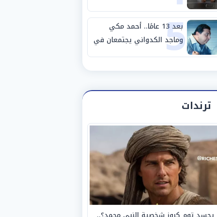
5
مصانع الفيوم
بعد 13 عامًا.. أحمد مكي
وماجد الكدواني يجتمعان في
«فرصة سعيدة»
ترندات
يجسد توم كروز شخصية النبي محمد؟..