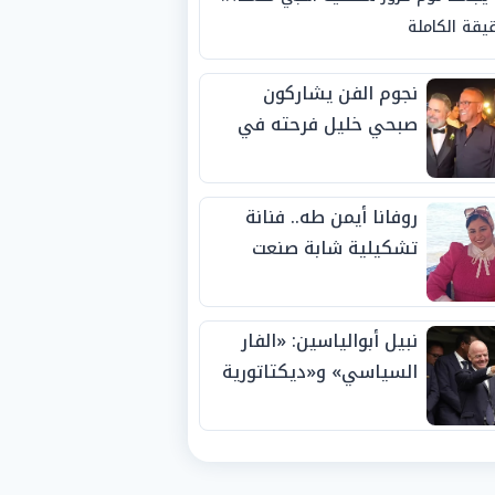
يقة الكاملة
نجوم الفن يشاركون
صبحي خليل فرحته في
حفل زفاف ابنته
روفانا أيمن طه.. فنانة
تشكيلية شابة صنعت
اسمها بالإبداع وحصدت
الجوائز منذ الصغر
نبيل أبوالياسين: «الفار
السياسي» و«ديكتاتورية
الميم» يدفنان «نزاهة
الفيفا».. وإقالة
«إنفانتينو» باتت حتمية