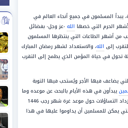
، يبدأ المسلمون في جميع أنحاء العالم في
شهر الحرم التي خصها
الله
-عز وجل- بفضائل
جب من أشهر الطاعات التي ينتظرها المسلمون
للتقرب إلى
الله
، والاستعداد لشهر رمضان المبارك
ة تحول في حياة المؤمن الذي يطمح إلى التقرب
تي يضاعف فيها الأجر ويُستحب فيها التوبة
مين
يبدأون في هذه الأيام بالبحث عن موعده وما
صالحة، ولذلك تزداد التساؤلات حول موعد غرة شهر رجب 1446
التي يمكن للمسلمين أن يداوموا عليها في هذا