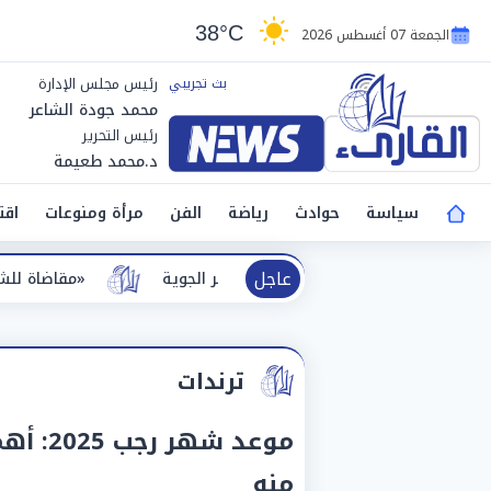
38°C
الجمعة 07 أغسطس 2026
رئيس مجلس الإدارة
محمد جودة الشاعر
رئيس التحرير
د.محمد طعيمة
سياسة
حوادث
رياضة
الفن
مرأة ومنوعات
اقت
عاجل
«مقاضاة للشائعات».. طرابزون سبور 
ترندات
موعد ش
منه