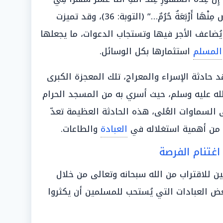
كِتَابِ اللَّهِ يَوْمَ خَلَقَ السَّمَاوَاتِ وَالأَرْضَ مِنْهَا أَرْبَعَةٌ حُرُمٌ…” (التوبة: 36)، وقد تميزت
ُضاعف الأجر فيها وتستجاب الدعوات، ما يجعلها
المسلم
استثمارها بكل الوسائل.
حادثة الإسراء والمعراج، تلك المعجزة الكبرى
ه عليه وسلم، حيث أسري به من المسجد الحرام
السماوات العُلى، هذه الحادثة العظيمة تعدّ
 من أهمية استغلاله في
العبادة
والطاعات.
غتنام الفرصة
 للاقتراب من الله سبحانه وتعالى من خلال
عض العبادات التي يُستحب للمسلمين أن يكثروا