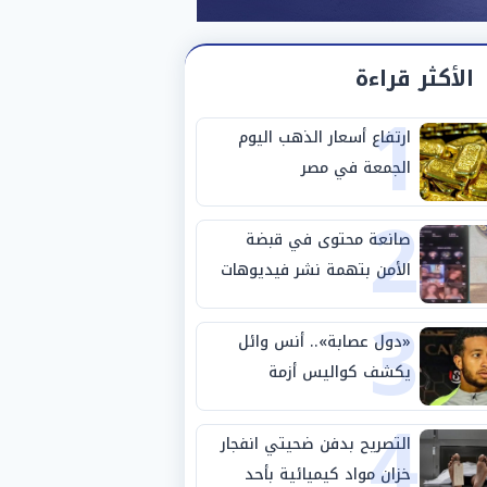
الأكثر قراءة
1
ارتفاع أسعار الذهب اليوم
الجمعة في مصر
2
صانعة محتوى في قبضة
الأمن بتهمة نشر فيديوهات
3
خادشة للحياء
«دول عصابة».. أنس وائل
يكشف كواليس أزمة
4
استبعاده المفاجئ من
الزمالك
التصريح بدفن ضحيتي انفجار
خزان مواد كيميائية بأحد