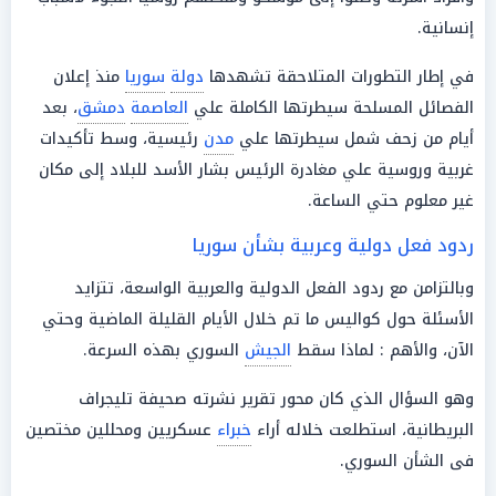
إنسانية.
في إطار التطورات المتلاحقة تشهدها
دولة
سوريا
منذ إعلان
الفصائل المسلحة سيطرتها الكاملة علي
العاصمة
دمشق
، بعد
أيام من زحف شمل سيطرتها علي
مدن
رئيسية، وسط تأكيدات
غربية وروسية علي مغادرة الرئيس بشار الأسد للبلاد إلى مكان
غير معلوم حتي الساعة.
ردود فعل دولية وعربية بشأن سوريا
وبالتزامن مع ردود الفعل الدولية والعربية الواسعة، تتزايد
الأسئلة حول كواليس ما تم خلال الأيام القليلة الماضية وحتي
الآن، والأهم : لماذا سقط
الجيش
السوري بهذه السرعة.
وهو السؤال الذي كان محور تقرير نشرته صحيفة تليجراف
البريطانية، استطلعت خلاله أراء
خبراء
عسكريين ومحللين مختصين
فى الشأن السوري.