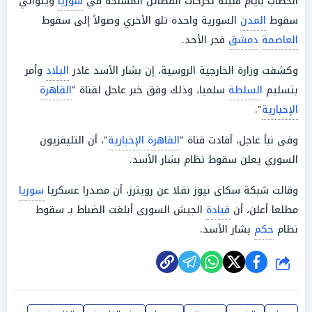
الخطاب بأيام قليلة تحركات الفصائل المسلحة في
سوريا
ويتوالي
سقوط
المدن
السورية واحدة تلو الأخري وصولاً إلى سقوط
العاصمة
دمشق
فجر الأحد.
وكشفت وزارة الخارجية الروسية، إن بشار الأسد غادر
البلاد
وأمر
بتسليم
السلطة
سلميا، وذلك وفق خبر عاجل لقناة "
القاهرة
الإخبارية
".
وفى نبأ عاجل، أفادت قناة "
القاهرة الإخبارية
"، أن التليفزيون
السوري يعلن سقوط نظام بشار الأسد.
وقالت شبكة سكاى نيوز نقلا عن رويترز، أن مصدرا عسكريا
سوريا
مطلعا أعلن، أن
قيادة
الجيش السورى أبلغت الضباط بـ سقوط
نظام
حكم
بشار الأسد.
شارك