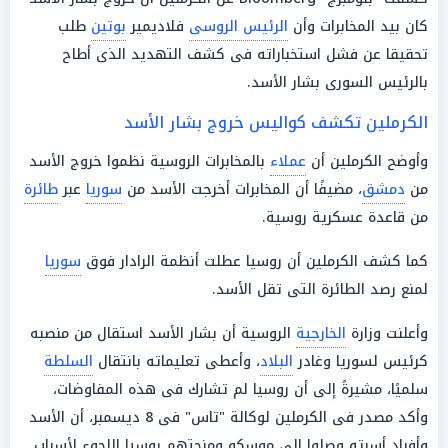
كان بيد المخابرات وأن
الرئيس الروسى
فلاديمير
بوتين
طلب
تحقيقا عن فشل استخباراته فى كشف التهديد الذى أطاح
بالرئيس السورى بشار الأسد.
الكرملين تكشف كواليس خروج بشار الأسد
وأوضح الكرملين أن
عملاء
بالمخابرات الروسية نظموا خروج الأسد
من
دمشق
، مضيفًا أن المخابرات أخرجت الأسد من
سوريا
عبر
طائرة
من قاعدة عسكرية روسية.
كما كشف الكرملين أن روسيا عطلت أنظمة الرادار فوق
سوريا
لمنع رصد الطائرة التى تقل الأسد.
وأعلنت وزارة
الخارجية
الروسية أن بشار الأسد استقال من منصبه
كرئيس لسوريا وغادر
البلاد
، وأعطى تعليماته بانتقال
السلطة
سلميًا، مشيرةً إلى أن روسيا لم تشارك فى هذه المفاوضات،
وأكد مصدر فى الكرملين لوكالة "تاس" فى 8 ديسمبر، أن الأسد
وأفراد أسرته وصلوا إلى موسكو ومنحتهم روسيا اللجوء لأسباب