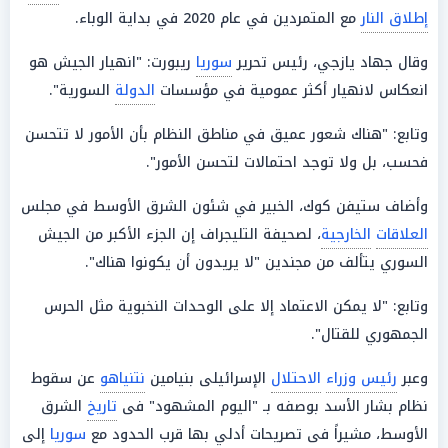
إطلاق النار
مع المتمردين في عام 2020 في بداية الوباء.
وقال جهاد يازجي، رئيس تحرير
سوريا
ريبورت: "انهيار الجيش هو
انعكاس لانهيار أكثر عمومية في مؤسسات
الدولة
السورية".
وتابع: "هناك شعور عميق في مناطق النظام بأن الأمور لا تتحسن
فحسب، بل ولا توجد احتمالات لتحسن الأمور".
وأضاف ستيفن كوك، الخبير في شئون الشرق الأوسط في مجلس
العلاقات
الخارجية
، لصحيفة التليجراف إن الجزء الأكبر من الجيش
السوري يتألف من مجندين "لا يريدون أن يكونوا هناك".
وتابع: "لا يمكن الاعتماد إلا على الوحدات النخبوية مثل الحرس
الجمهوري للقتال".
وعبر
رئيس وزراء
الاحتلال
الإسرائيلى بنيامين
نتنياهو
عن سقوط
نظام بشار الأسد بوصفه بـ "اليوم المشهود" فى
تاريخ
الشرق
الأوسط، مشيراً فى تصريحات أدلي بها قرب الحدود مع
سوريا
إلى