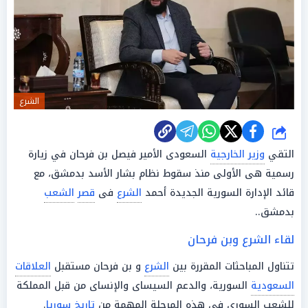
الشرع
شارك
التقي
وزير الخارجية
السعودى الأمير فيصل بن فرحان في زيارة
رسمية هى الأولى منذ سقوط نظام بشار الأسد بدمشق، مع
قائد الإدارة السورية الجديدة أحمد
الشرع
فى
قصر
الشعب
بدمشق..
لقاء الشرع وبن فرحان
تتناول المباحثات المقررة بين
الشرع
و بن فرحان مستقبل
العلاقات
السعودية
السورية، والدعم السيساى والإنساى من قبل المملكة
للشعب السورى فى هذه المرحلة المهمة من
تاريخ
سوريا
.