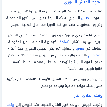
سقوط الجيش السوري
نقلت صحيفة "تليجراف" البريطانية عن محللين قولهم، إن سبب
سقوط
الجيش
السوري بهذه السرعة يعزى إلى الأجور المنخفضة
وتراجع المعنويات فضلا عن قلة الخبرة مما أعاق فعالية الجيش.
وصرح هاميش دي بريتون جوردون، العقيد المتقاعد في الجيش
البريطاني ومستشار
الأسلحة
الكيماوية للمنظمات غير الحكومية
العاملة في
سوريا
والعراق: "لم يكن الجيش السوري جيدًا أبدًا -
فقد
حكم
بالخوف والرعب، بدعم من الروس منذ عام 2015 الذين
قدموا القوة النارية والتوجيه. تم اختيار معظم الضباط لأنهم
كانوا قريبين من الأسد".
وقال جريج ووترز من معهد الشرق الأوسط: "القادة ... لم يركزوا
على إنشاء مواقع دفاعية وقيادة قواتهم".
وقف إطلاق النار
وتجنب الجيش إلى حد كبير القتال العنيف منذ التوصل إلى
وقف