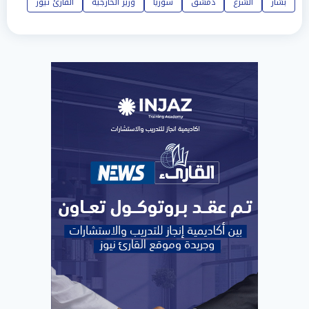
بشار
الشرع
دمشق
سوريا
وزير الخارجية
القارئ نيوز