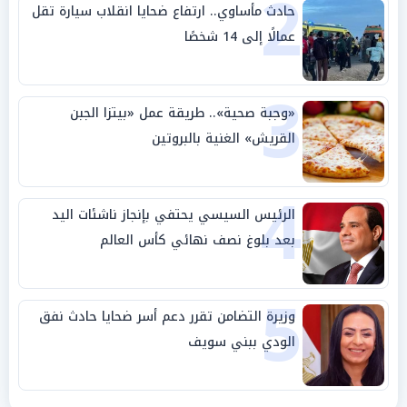
2
حادث مأساوي.. ارتفاع ضحايا انقلاب سيارة تقل
عمالًا إلى 14 شخصًا
3
«وجبة صحية».. طريقة عمل «بيتزا الجبن
القريش» الغنية بالبروتين
4
الرئيس السيسي يحتفي بإنجاز ناشئات اليد
بعد بلوغ نصف نهائي كأس العالم
5
وزيرة التضامن تقرر دعم أسر ضحايا حادث نفق
الودي ببني سويف