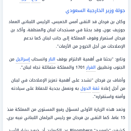
جولة وزير الخارجية السعودي
وكان بن فرحان قد التقى أمس الخميس، الرئيس اللبنانى العماد
جوزيف عون، وقد بحثنا في مستجدات لبنان والمنطقة، وأكد بن
فرحان استمرار وقوف المملكة إلى جانب لبنان كما ندعم
الإصلاحات من أجل الخروج من الأزمات".
وتابع: "بحثنا فى أهمية الالتزام بوقف
النار
وانسحاب
إسرائيل
من
الجنوب وتطبيق
القرار
1701 والمملكة متفائلة تجاه لبنان".
وأضاف بن فرحان "نشدد على أهمية تعزيز الإصلاحات في لبنان
من أجل إعادة
ثقة
الدول
به ونعمل بجدية للحفاظ على سيادته
وأمنه واستقراره".
وتعد هذه الزيارة الأولى لمسؤل رفيع المستوى من المملكة منذ
15 عاما، كما التقى بن فرحان مع رئيس البرلمان اللبناني نبيه بري.
كشفت "بلومبرج" Bloomberg عن الكرملين أن خروج بشار الأسد