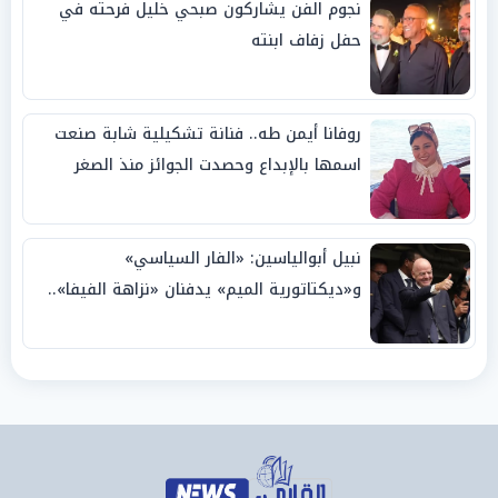
نجوم الفن يشاركون صبحي خليل فرحته في
حفل زفاف ابنته
روفانا أيمن طه.. فنانة تشكيلية شابة صنعت
اسمها بالإبداع وحصدت الجوائز منذ الصغر
نبيل أبوالياسين: «الفار السياسي»
و«ديكتاتورية الميم» يدفنان «نزاهة الفيفا»..
وإقالة «إنفانتينو» باتت حتمية