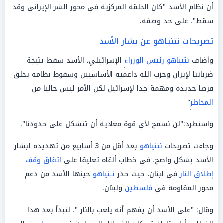
أن نظام الأسد "كان الحلقة المركزية في محور الشر الإيراني وقد
سقط"، على حد وصفه.
تصريحات نتنياهو عن بشار الأسد
وأضاف
نتنياهو
رئيس الوزراء
الإسرائيلي، الأسد سقط نتيجة
ضرباتنا لإيران وحزب الله داعميه الأساسيين وسقوط نظامه يخلق
فرصا جديدة ومهمة جدا لإسرائيل لكن الأمر ليس خاليا من
المخاطر
"
واستطرد:"لن نسمح لأي قوة معادية أن تتشكل على حدودنا".
وجاءت تصريحات
نتنياهو
بعد أقل من 3 أسابيع من تهديده لبشار
الأسد بشكل واضح، في خطاب ألقاه تعليقا علي
اتفاق وقف
إطلاق النار
في لبنان، حيث حذر
نتنياهو
حينها الأسد من دعم
محور المقاومة في
فلسطين
ولبنان.
وقال: "على الأسد أن يفهم أنه يلعب بالنار "، لتبدأ بعد هذا