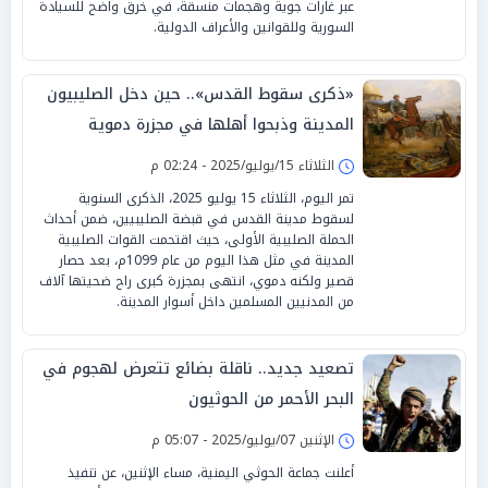
عبر غارات جوية وهجمات منسقة، في خرق واضح للسيادة
السورية وللقوانين والأعراف الدولية.
«ذكرى سقوط القدس».. حين دخل الصليبيون
المدينة وذبحوا أهلها في مجزرة دموية
الثلاثاء 15/يوليو/2025 - 02:24 م
تمر اليوم، الثلاثاء 15 يوليو 2025، الذكرى السنوية
لسقوط مدينة القدس في قبضة الصليبيين، ضمن أحداث
الحملة الصليبية الأولى، حيث اقتحمت القوات الصليبية
المدينة في مثل هذا اليوم من عام 1099م، بعد حصار
قصير ولكنه دموي، انتهى بمجزرة كبرى راح ضحيتها آلاف
من المدنيين المسلمين داخل أسوار المدينة.
تصعيد جديد.. ناقلة بضائع تتعرض لهجوم في
البحر الأحمر من الحوثيون
الإثنين 07/يوليو/2025 - 05:07 م
أعلنت جماعة الحوثي اليمنية، مساء الإثنين، عن تنفيذ