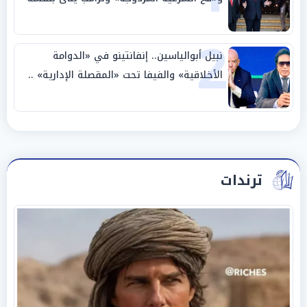
وحليفه في «ميتم استراتيجي»
2
نبيل أبوالياسين.. إنفانتينو في «الدوامة
الأخلاقية» والفيفا تحت «المقصلة الإدارية» ..
«عبادة العرش وجنازة المصداقية»
ترندات