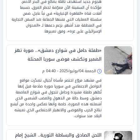
هجوم جديد استهدف ناقلة بضائع في البحر الأحمر،
مؤكدة أن السفينة الآن معرّضة لخطر الغرق، حسبما
أفادت قناة «القاهرة الإخبارية» في نبأ عاجل، ضمن
سلسلة العمليات التي تشنها الجماعة ضد السفن التجارية
في المنطقة منذ أشهر، بزعم دعمها لـ «العدوان
الإسرائيلي على غزة»، وفق تعبيرها.
«طفلة حامل في شوارع دمشق».. صورة تهز
الضمير وتكشف فوضى سوريا المحتلة
الجمعة 04/يوليو/2025 - 04:40 م
في مشهد مروّع اختصر مأساة أجيال، تصدّرت مواقع
التواصل الاجتماعي في سوريا صورة صادمة قيل إنها
تُظهر طفلة مشردة وحامل تتجول في شوارع العاصمة
دمشق، وسط حالة من الذهول والغضب الشعبي الذي
أشعلته هذه الصورة، خاصة وأنها تعكس واحدة من أبشع
نتائج الحرب والفوضى والانهيار الاجتماعي الذي تعيشه
البلاد منذ سنوات.
اللحن الصادق والبساطة الثورية.. الشيخ إمام