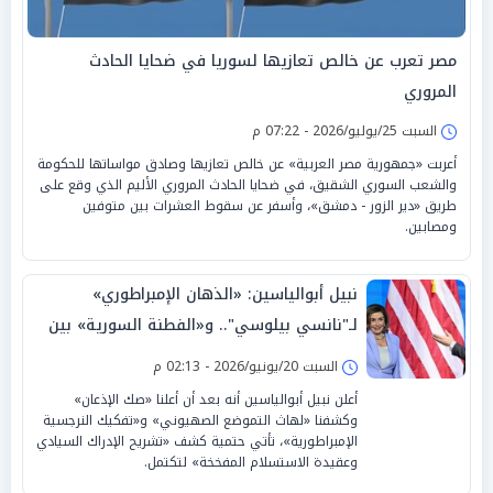
مصر تعرب عن خالص تعازيها لسوريا في ضحايا الحادث
المروري
السبت 25/يوليو/2026 - 07:22 م
أعربت «جمهورية مصر العربية» عن خالص تعازيها وصادق مواساتها للحكومة
والشعب السوري الشقيق، في ضحايا الحادث المروري الأليم الذي وقع على
طريق «دير الزور - دمشق»، وأسفر عن سقوط العشرات بين متوفين
ومصابين.
نبيل أبوالياسين: «الذهان الإمبراطوري»
لـ"نانسي بيلوسي".. و«الفطنة السورية» بين
«الجغرافيا البديلة» و«الارتداد السيكوباتي»
السبت 20/يونيو/2026 - 02:13 م
أعلن نبيل أبوالياسين أنه بعد أن أعلنا «صك الإذعان»
وكشفنا «لهاث التموضع الصهيوني» و«تفكيك النرجسية
الإمبراطورية»، تأتي حتمية كشف «تشريح الإدراك السيادي
وعقيدة الاستسلام المفخخة» لتكتمل.