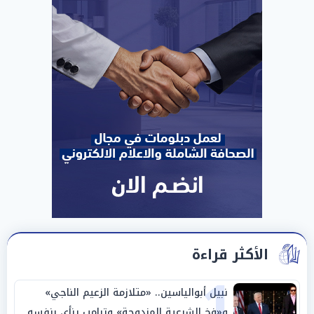
الأكثر قراءة
1
نبيل أبوالياسين.. «متلازمة الزعيم الناجي»
و«فخ الشرعية المزدوجة» وترامب ينأى بنفسه