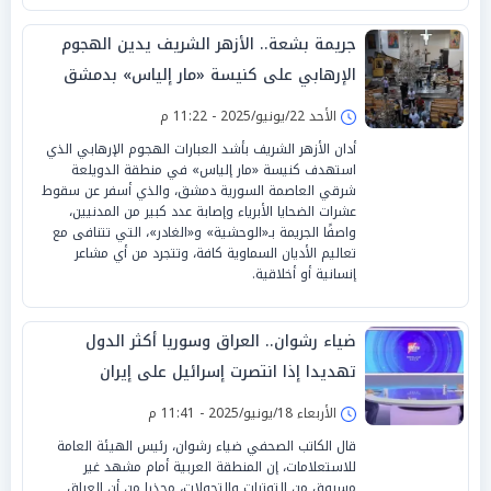
جريمة بشعة.. الأزهر الشريف يدين الهجوم
الإرهابي على كنيسة «مار إلياس» بدمشق
الأحد 22/يونيو/2025 - 11:22 م
أدان الأزهر الشريف بأشد العبارات الهجوم الإرهابي الذي
استهدف كنيسة «مار إلياس» في منطقة الدويلعة
شرقي العاصمة السورية دمشق، والذي أسفر عن سقوط
عشرات الضحايا الأبرياء وإصابة عدد كبير من المدنيين،
واصفًا الجريمة بـ«الوحشية» و«الغادر»، التي تتنافى مع
تعاليم الأديان السماوية كافة، وتتجرد من أي مشاعر
إنسانية أو أخلاقية.
ضياء رشوان.. العراق وسوريا أكثر الدول
تهديدا إذا انتصرت إسرائيل على إيران
الأربعاء 18/يونيو/2025 - 11:41 م
قال الكاتب الصحفي ضياء رشوان، رئيس الهيئة العامة
للاستعلامات، إن المنطقة العربية أمام مشهد غير
مسبوق من التوترات والتحولات، محذرا من أن العراق