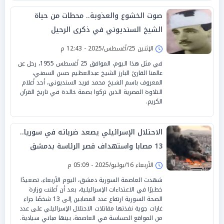
صوت الخشوع والعذوبة.. محطات من حياة
الشيخ السنديوني في ذكرى الرحيل
الإثنين 25/أغسطس/2025 - 12:43 م
في مثل هذا اليوم، الموافق 25 أغسطس 1955، رحل عن
عالمنا القارئ البارز الشيخ عبدالعظيم حسن السمني،
المعروف باسم الشيخ محمد فريد السنديوني، أحد أعلام
التلاوة المصرية الذين تركوا بصمة خالدة في تاريخ القرآن
الكريم.
الاحتلال الإسرائيلي يصعد ضرباته في سوريا..
13 مصابا واستهداف قصر الرئاسة بدمشق
الأربعاء 16/يوليو/2025 - 05:09 م
شهدت العاصمة السورية دمشق، اليوم الأربعاء، تصعيدًا
خطيرًا في الاعتداءات الإسرائيلية، بعد أن أعلنت وزارة
الصحة السورية ارتفاع عدد المصابين إلى 13 شخصًا جراء
غارات جوية نفذتها مقاتلات الاحتلال الإسرائيلي على عدد
من المواقع الحساسة في العاصمة، بينها مباني سيادية.