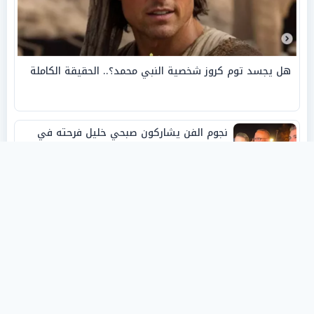
هل يجسد توم كروز شخصية النبي محمد؟.. الحقيقة الكاملة
نجوم الفن يشاركون صبحي خليل فرحته في
حفل زفاف ابنته
روفانا أيمن طه.. فنانة تشكيلية شابة صنعت
اسمها بالإبداع وحصدت الجوائز منذ الصغر
نبيل أبوالياسين: «الفار السياسي»
و«ديكتاتورية الميم» يدفنان «نزاهة الفيفا»..