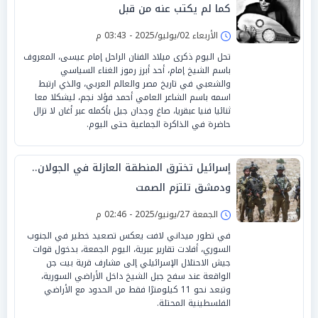
كما لم يكتب عنه من قبل
الأربعاء 02/يوليو/2025 - 03:43 م
تحل اليوم ذكرى ميلاد الفنان الراحل إمام عيسى، المعروف
باسم الشيخ إمام، أحد أبرز رموز الغناء السياسي
والشعبي في تاريخ مصر والعالم العربي، والذي ارتبط
اسمه باسم الشاعر العامي أحمد فؤاد نجم، ليشكلا معا
ثنائيا فنيا عبقريا، صاغ وجدان جيل بأكمله عبر أغان لا تزال
حاضرة في الذاكرة الجماعية حتى اليوم.
إسرائيل تخترق المنطقة العازلة في الجولان..
ودمشق تلتزم الصمت
الجمعة 27/يونيو/2025 - 02:46 م
في تطور ميداني لافت يعكس تصعيد خطير في الجنوب
السوري، أفادت تقارير عبرية، اليوم الجمعة، بدخول قوات
جيش الاحتلال الإسرائيلي إلى مشارف قرية بيت جن
الواقعة عند سفح جبل الشيخ داخل الأراضي السورية،
وتبعد نحو 11 كيلومترًا فقط من الحدود مع الأراضي
الفلسطينية المحتلة.