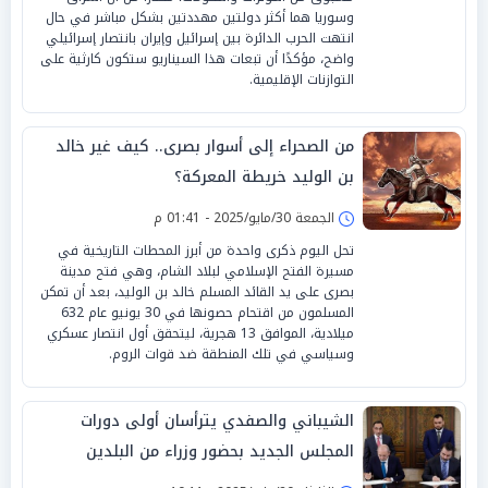
وسوريا هما أكثر دولتين مهددتين بشكل مباشر في حال
انتهت الحرب الدائرة بين إسرائيل وإيران بانتصار إسرائيلي
واضح، مؤكدًا أن تبعات هذا السيناريو ستكون كارثية على
التوازنات الإقليمية.
من الصحراء إلى أسوار بصرى.. كيف غير خالد
بن الوليد خريطة المعركة؟
الجمعة 30/مايو/2025 - 01:41 م
تحل اليوم ذكرى واحدة من أبرز المحطات التاريخية في
مسيرة الفتح الإسلامي لبلاد الشام، وهي فتح مدينة
بصرى على يد القائد المسلم خالد بن الوليد، بعد أن تمكن
المسلمون من اقتحام حصونها في 30 يونيو عام 632
ميلادية، الموافق 13 هجرية، ليتحقق أول انتصار عسكري
وسياسي في تلك المنطقة ضد قوات الروم.
الشيباني والصفدي يترأسان أولى دورات
المجلس الجديد بحضور وزراء من البلدين