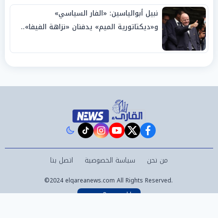
نبيل أبوالياسين: «الفار السياسي»
و«ديكتاتورية الميم» يدفنان «نزاهة الفيفا»..
وإقالة «إنفانتينو» باتت حتمية
instagram
tiktok
youtube
twitter
facebook
من نحن
سياسة الخصوصية
اتصل بنا
©2024 elqareanews.com All Rights Reserved.
Powered by