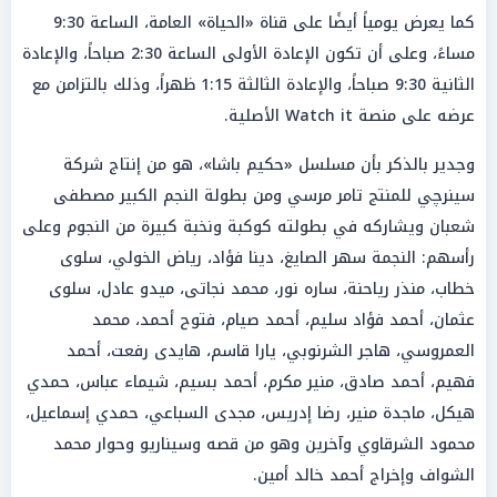
كما يعرض يومياً أيضًا على قناة «الحياة» العامة، الساعة 9:30
مساءً، وعلى أن تكون الإعادة الأولى الساعة 2:30 صباحاً، والإعادة
الثانية 9:30 صباحاً، والإعادة الثالثة 1:15 ظهراً، وذلك بالتزامن مع
عرضه على منصة Watch it الأصلية.
وجدير بالذكر بأن مسلسل «حكيم باشا»، هو من إنتاج شركة
سينرچي للمنتج تامر مرسي ومن بطولة النجم الكبير مصطفى
شعبان ويشاركه في بطولته كوكبة ونخبة كبيرة من النجوم وعلى
رأسهم: النجمة سهر الصايغ، دينا فؤاد، رياض الخولي، سلوى
خطاب، منذر رياحنة، ساره نور، محمد نجاتى، ميدو عادل، سلوى
عثمان، أحمد فؤاد سليم، أحمد صيام، فتوح أحمد، محمد
العمروسي، هاجر الشرنوبي، يارا قاسم، هايدى رفعت، أحمد
فهيم، أحمد صادق، منير مكرم، أحمد بسيم، شيماء عباس، حمدي
هيكل، ماجدة منير، رضا إدريس، مجدى السباعي، حمدي إسماعيل،
محمود الشرقاوي وآخرين وهو من قصه وسيناريو وحوار محمد
الشواف وإخراج أحمد خالد أمين.