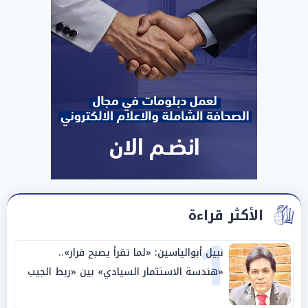
الأكثر قراءة
1
نبيل أبوالياسين: «لما تقرأ يصبح قرار»..
«هندسة الاستثمار السيادي» بين «ربط الجيب
بالوطن» و«سيادة الكلمة»