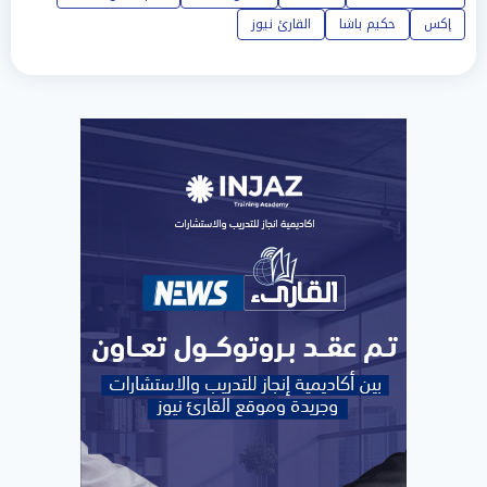
إكس
حكيم باشا
القارئ نيوز