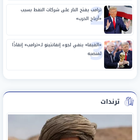
2
ترامب يفتح النار على شركات النفط بسبب
«أرباح الحرب»
3
«الفيفا» ينفي لجوء إنفانتينو لـ«ترامب» إنقاذًا
لمنصبه
ترندات