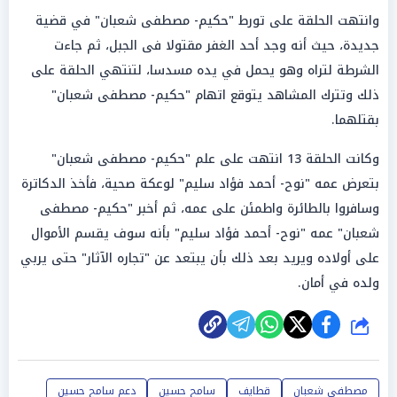
وانتهت الحلقة على تورط "حكيم- مصطفى شعبان" في قضية
جديدة، حيث أنه وجد أحد الغفر مقتولا فى الجبل، ثم جاءت
الشرطة لتراه وهو يحمل في يده مسدسا، لتنتهي الحلقة على
ذلك وتترك المشاهد يتوقع اتهام "حكيم- مصطفى شعبان"
بقتلهما.
وكانت الحلقة 13 انتهت على علم "حكيم- مصطفى شعبان"
بتعرض عمه "نوح- أحمد فؤاد سليم" لوعكة صحية، فأخذ الدكاترة
وسافروا بالطائرة واطمئن على عمه، ثم أخبر "حكيم- مصطفى
شعبان" عمه "نوح- أحمد فؤاد سليم" بأنه سوف يقسم الأموال
على أولاده ويريد بعد ذلك بأن يبتعد عن "تجاره الآثار" حتى يربي
ولده في أمان.
شارك
مصطفى شعبان
قطايف
سامح حسين
دعم سامح حسين