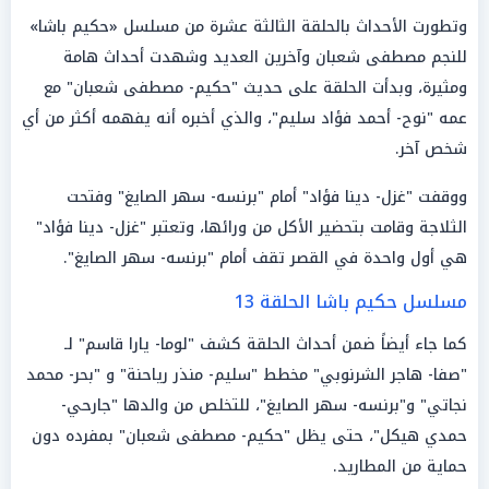
وتطورت الأحداث بالحلقة الثالثة عشرة من مسلسل «حكيم باشا»
للنجم مصطفى شعبان وآخرين العديد وشهدت أحداث هامة
ومثيرة، وبدأت الحلقة على حديث "حكيم- مصطفى شعبان" مع
عمه "نوح- أحمد فؤاد سليم"، والذي أخبره أنه يفهمه أكثر من أي
شخص آخر.
ووقفت "غزل- دينا فؤاد" أمام "برنسه- سهر الصايغ" وفتحت
الثلاجة وقامت بتحضير الأكل من ورائها، وتعتبر "غزل- دينا فؤاد"
هي أول واحدة في القصر تقف أمام "برنسه- سهر الصايغ".
مسلسل حكيم باشا الحلقة 13
كما جاء أيضاً ضمن أحداث الحلقة كشف "لوما- يارا قاسم" لـ
"صفا- هاجر الشرنوبي" مخطط "سليم- منذر رياحنة" و "بحر- محمد
نجاتي" و"برنسه- سهر الصايغ"، للتخلص من والدها "جارحي-
حمدي هيكل"، حتى يظل "حكيم- مصطفى شعبان" بمفرده دون
حماية من المطاريد.