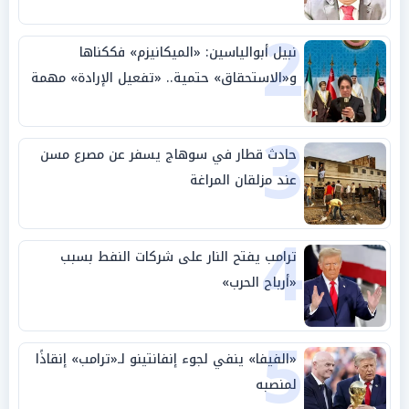
بالوطن» و«سيادة الكلمة»
2
نبيل أبوالياسين: «الميكانيزم» فككناها
و«الاستحقاق» حتمية.. «تفعيل الإرادة» مهمة
الجامعة العربية
3
حادث قطار في سوهاج يسفر عن مصرع مسن
عند مزلقان المراغة
4
ترامب يفتح النار على شركات النفط بسبب
«أرباح الحرب»
5
«الفيفا» ينفي لجوء إنفانتينو لـ«ترامب» إنقاذًا
لمنصبه