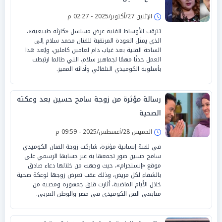
الإثنين 27/أكتوبر/2025 - 02:27 م
تترقب الأوساط الفنية عرض مسلسل «كارثة طبيعية»،
الذي يمثل العودة المرتقبة للفنان محمد سلام إلى
الساحة الفنية بعد غياب دام لعامين كاملين، ويُعد هذا
العمل حدثًا مهمًا لجماهير سلام، التي طالما ارتبطت
بأسلوبه الكوميدي التلقائي وأدائه المميز.
رسالة مؤثرة من زوجة سامح حسين بعد وعكته
الصحية
الخميس 28/أغسطس/2025 - 09:59 م
في لفتة إنسانية مؤثرة، شاركت زوجة الفنان الكوميدي
سامح حسين صور تجمعها به عبر حسابها الرسمي على
موقع «إنستجرام»، حيث وجهت من خلالها دعاء صادق
بالشفاء لكل مريض، وذلك عقب تعرض زوجها لوعكة صحية
خلال الأيام الماضية، أثارت قلق جمهوره ومحبيه من
متابعي الفن الكوميدي في مصر والوطن العربي.