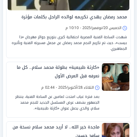
محمد رمضان يهدي تكريمه لوالده الراحل بكلمات مؤثرة
الخميس 20/نوفمبر/2025 - 10:10 م
شهدت الساحة الفنية المصرية احتفالية كبرى بتوزيع جوائز مهرجان «ذا
بيست»، حيث تم تكريم النجم محمد رمضان عن مجمل مسيرته الفنية وتأثيره
الجماهيري.
«كارثة طبيعية» بطولة محمد سلام.. كل ما
نعرفه قبل العرض الأول
الثلاثاء 28/أكتوبر/2025 - 02:44 م
بعد فترة غياب امتدت لعامين عن الساحة الفنية، ينتظر
الجمهور بشغف عرض المسلسل الجديد للنجم محمد
سلام، والذي يحمل عنوان «كارثة طبيعية».
ماجدة خير الله.. لا أريد محمد سلام نسخة من
سامح حسين