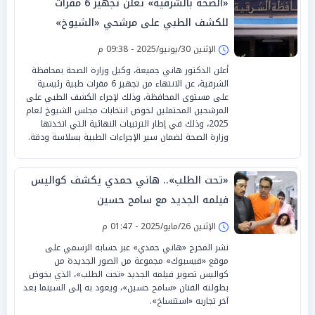
«الصحة بالشرقية» تعلن تجهيز 6 مقرات
للكشف الطبي على مرشحي «الشيوخ»
الإثنين 30/يونيو/2025 - 09:38 م
أعلن الدكتور هاني جميعة، وكيل وزارة الصحة بمحافظة
الشرقية، عن الانتهاء من تجهيز 6 مقرات طبية رئيسية
على مستوى المحافظة، وذلك لإجراء الكشف الطبي على
المرشحين المحتملين لخوض انتخابات مجلس الشيوخ لعام
2025، وذلك في إطار الترتيبات النهائية التي اتخذتها
وزارة الصحة لضمان سير الإجراءات الطبية بسلاسة ودقة.
«تحت الطلب».. هاني حمدي يكشف كواليس
فيلمه الجديد مع سامح حسين
الإثنين 26/مايو/2025 - 01:47 م
نشر المخرج «هاني حمدي» عبر حسابه الرسمي على
موقع «فيسبوك» مجموعة من الصور الجديدة من
كواليس تصوير فيلمه الجديد «تحت الطلب»، الذي يخوض
بطولته الفنان «سامح حسين»، ويعود به إلى السينما بعد
آخر تجاربه «استنساخ».