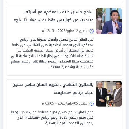
سامح حسين ضيف «معكم» مع أسرته..
ويتحدث عن كواليس «قطايف» و«استنساخ»
الإثنين 12/مايو/2025 - 12:13 م
يحل الفنان سامح حسين وأسرته ضيوفًا على برنامج
«معكم» الذي تقدمه الإعلامية منى الشاذلي، في حلقة
خاصة من المنتظر أن تُعرض مساء الجمعة المقبلة عبر
شاشة قناة ON، وذلك في إطار الحلقات الاجتماعية التي
تستضيف فيها الشاذلي النجوم وعائلاتهم، وتسرد معهم
حكايات فنية وشخصية ممتعة.
بالصالون الثقافي.. تكريم الفنان سامح حسين
لنجاح برنامج «قطايف»
الإثنين 05/مايو/2025 - 03:05 م
قدم الفنان سامح حسين تجربة مختلفة وفريدة من نوعها
خلال شهر رمضان 2025، وهو برنامج «قطايف»، الذي
يدعو إلى العودة للقيم الإنسانية