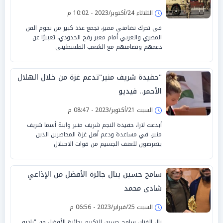
الثلاثاء 24/أكتوبر/2023 - 10:02 م
في تحرك تضامني مميز، تجمع عدد كبير من نجوم الفن
المصري والعربي أمام معبر رفح الحدودي، تعبيرًا عن
دعمهم وتضامنهم مع الشعب الفلسطيني
"حفيدة شريف منير"تدعم غزة من خلال الهلال
الأحمر.. فيديو
السبت 21/أكتوبر/2023 - 08:47 م
أبدعت لارا، حفيدة النجم شريف منير وابنة أسما شريف
منير، في مساعدة ودعم أهل غزة المحاصرين الذين
يتعرضون للعنف الجسيم من قوات الاحتلال
سامح حسين ينال جائزة الأفضل من الإذاعي
شادى محمد
السبت 25/فبراير/2023 - 06:56 م
نال الفنان سامح حسين التكريم بجائزة الأفضل من "راديو