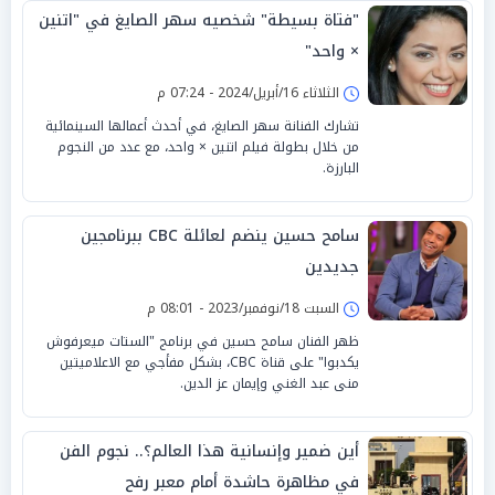
"فتاة بسيطة" شخصيه سهر الصايغ في "اتنين
× واحد"
الثلاثاء 16/أبريل/2024 - 07:24 م
تشارك الفنانة سهر الصايغ، في أحدث أعمالها السينمائية
من خلال بطولة فيلم اتنين × واحد، مع عدد من النجوم
البارزة.
سامح حسين ينضم لعائلة CBC ببرنامجين
جديدين
السبت 18/نوفمبر/2023 - 08:01 م
ظهر الفنان سامح حسين في برنامج "الستات ميعرفوش
يكدبوا" على قناة CBC، بشكل مفأجي مع الاعلاميتين
منى عبد الغني وإيمان عز الدين.
أين ضمير وإنسانية هذا العالم؟.. نجوم الفن
في مظاهرة حاشدة أمام معبر رفح