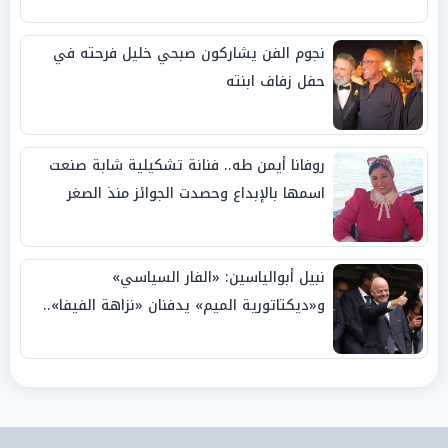
نجوم الفن يشاركون صبحي خليل فرحته في
حفل زفاف ابنته
روفانا أيمن طه.. فنانة تشكيلية شابة صنعت
اسمها بالإبداع وحصدت الجوائز منذ الصغر
نبيل أبوالياسين: «الفار السياسي»
و«ديكتاتورية الميم» يدفنان «نزاهة الفيفا»..
وإقالة «إنفانتينو» باتت حتمية