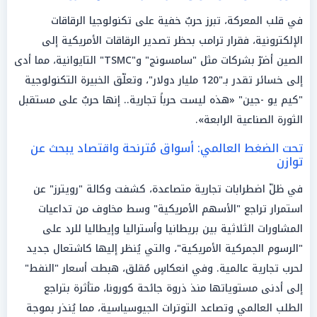
في قلب المعركة، تبرز حربٌ خفية على تكنولوجيا الرقاقات
الإلكترونية، فقرار ترامب بحظر تصدير الرقاقات الأمريكية إلى
الصين أضرّ بشركات مثل "سامسونج" و"TSMC" التايوانية، مما أدى
إلى خسائر تقدر بـ"120 مليار دولار"، وتعلّق الخبيرة التكنولوجية
"كيم يو -جين" «هذه ليست حرباً تجارية.. إنها حربٌ على مستقبل
الثورة الصناعية الرابعة».
تحت الضغط العالمي: أسواق مُترنحة واقتصاد يبحث عن
توازن
في ظلّ اضطرابات تجارية متصاعدة، كشفت وكالة "رويترز" عن
استمرار تراجع "الأسهم الأمريكية" وسط مخاوف من تداعيات
المشاورات الثلاثية بين بريطانيا وأستراليا وإيطاليا للرد على
"الرسوم الجمركية الأمريكية"، والتي يُنظر إليها كاشتعال جديد
لحرب تجارية عالمية. وفي انعكاسٍ مُقلق، هبطت أسعار "النفط"
إلى أدنى مستوياتها منذ ذروة جائحة كورونا، متأثرة بتراجع
الطلب العالمي وتصاعد التوترات الجيوسياسية، مما يُنذر بموجة