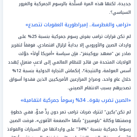
جديدة، لكنها هذه المرة مُسلَّحة بالرسوم الجمركية والغرور
السياسي؟.
«ترامب والغطرسة.. إمبراطورية العقوبات تتصدع»
لم تكن قرارات ترامب بفرض رسوم جمركية بنسبة 25% على
واردات الصين والأوروبي إلا بدايةً لزلزال اقتصادي، فوفقاً لتقرير
صادر عن "معهد بروكينغز"، فإن سياسة «أمريكا أولاً» حوَّلت
الولايات المتحدة من قائدٍ للنظام العالمي إلى لاعبٍ منعزلٍ يُهدد
أسس العولمة، والنتيجة؟، إنكماش التجارة الدولية بنسبة 12%
خلال عامٍ واحد، وصراخ المزارعين الأمريكيين الذين فقدوا أسواق
تصديرهم بسبب الانتقام الصيني.
«الصين تضرب بقوة.. 34% رسوماً جمركية انتقامية»
لم تكن"بكين" لتترك ضربات ترامب تمر دون ردٍّ مدوٍّ، ففي خطوةٍ
وصفتها وكالة "بلومبيرغ" بأنها «الصفعة الأقوى»، فرضت الصين
رسوماً جمركية بنسبة "34‎%‎" على وارداتها من السيارات والفولاذ