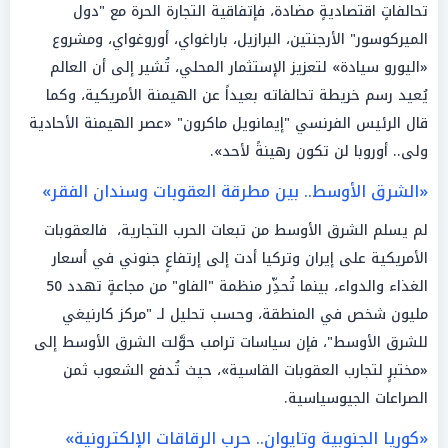
تحالفاتٍ اقتصاديةٍ مضادة، فإتفاقية التجارة الحرة مع "دول
الميركوسور" الأرجنتين، البرازيل، باراغواي، أوروغواي، ومشروع
«اليورو سيادة» لتعزيز الإستثمار المحلي، تُشير إلى أن العالم
يُعيد رسم خريطة تحالفاته بعيداً عن الهيمنة الأمريكية، وكما
قال الرئيس الفرنسي "إيمانويل ماكرون" «عصر الهيمنة الأحادية
ولى.. أوروبا لن تكون رهينةً لأحد».
«الشرق الأوسط.. بين مطرقة العقوبات وسندان الفقر»
لم يسلم الشرق الأوسط من تبعات الحرب التجارية، فالعقوبات
الأمريكية على إيران وتركيا أدت إلى إرتفاعٍ جنوني في أسعار
الغذاء والدواء، بينما تُحذِّر منظمة "الفاو" من مجاعةٍ تهدد 50
مليون شخص في المنطقة، وحسب تحليل لـ "مركز كارنيغي
للشرق الأوسط"، فإن سياسات ترامب حوَّلت الشرق الأوسط إلى
«مختبرٍ لتجارب العقوبات القاسية»، حيث تُدفع الشعوب ثمن
الصراعات الجيوسياسية.
«كوريا الجنوبية وتايوان.. حرب الرقاقات الإلكترونية»