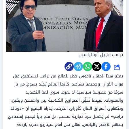
ترامب ونبيل أبوالياسين
شارك
يعتبر هذا المقال ناقوس خطر للعالم من ترامب ليستفيق قبل
فوات الأوان، وجميعنا نشاهد، كأنما العالم يُجلَد بسوطٍ من نار
سوطٌ من غطرسة سياسية لا تعرف سوى لغة التهديد
والعقوبات، فبينما تُحلِّق الصواريخ الكلامية بين واشنطن وبكين،
وتتهاوى أسواق المال كأوراق الخريف، يُدرك الجميع أن «دونالد
ترامب» لم يُشعل حرباً تجارية فحسب، بل فتح باباً لجحيم إقتصادي
يلتهم الأخضر واليابس، فهل نحن أمام سيناريو «حرب باردة»