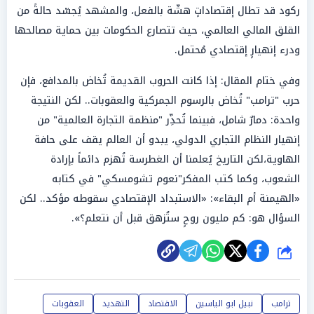
ركود قد تطال إقتصاداتٍ هشّة بالفعل، والمشهد يُجسّد حالةً من
القلق المالي العالمي، حيث تتصارع الحكومات بين حماية مصالحها
ودرء إنهيارٍ إقتصادي مُحتمل.
وفي ختام المقال: إذا كانت الحروب القديمة تُخاض بالمدافع، فإن
حرب "ترامب" تُخاض بالرسوم الجمركية والعقوبات.. لكن النتيجة
واحدة: دمارٌ شامل، فبينما تُحذِّر "منظمة التجارة العالمية" من
إنهيار النظام التجاري الدولي، يبدو أن العالم يقف على حافة
الهاوية،لكن التاريخ يُعلمنا أن الغطرسة تُهزم دائماً بإرادة
الشعوب، وكما كتب المفكر"نعوم تشومسكي" في كتابه
«الهيمنة أم البقاء»: «الاستبداد الإقتصادي سقوطه مؤكد.. لكن
السؤال هو: كم مليون روحٍ ستُزهق قبل أن نتعلم؟».
شارك
ترامب
نبيل ابو الياسين
الاقتصاد
التهديد
العقوبات