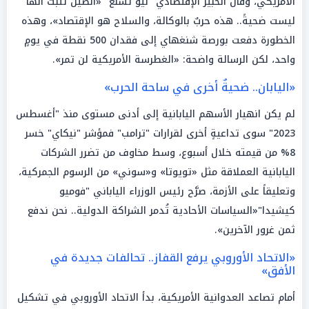
الأمريكي، وقال الخبير الإقتصادي "ليو تشنغ" «الصين تثبت أنها
ليست ضحيةً.. هذه حربٌ بالوكالة، والسلاح هو الإقتصاد»، وهذه
الخطورة دفعت بورصة شنغهاي إلى فقدان 500 نقطة في يومٍ
واحد، لكن الرسالة واضحة: «الغطرسة الأمريكية لن تمر».
«اليابان.. ضحيةٌ أخرى في ساحة الحرب»
لم يكن انهيار الأسهم اليابانية إلى أدنى مستوى منذ "أغسطس
2023" سوى تداعيةٍ أخرى لقرارات "ترامب" فمؤشر "نيكاي" خسر
8% من قيمته خلال أسبوع، وسط مخاوف من تضرر الشركات
اليابانية العملاقة مثل «تويوتا» و«سوني» من الرسوم الجمركية،
وتعليقاً على الأزمة، صرَّح رئيس الوزراء الياباني "فوميو
كيشيدا"«السياسات الأحادية تُدمر الشراكة الدولية.. نحن ندفع
ثمن غرور الآخرين».
«الاتحاد الأوروبي يرفع القفاز.. تحالفات جديدة في
الأفق»
أمام تصاعد العدوانية الأمريكية، بدأ الاتحاد الأوروبي في تشكيل