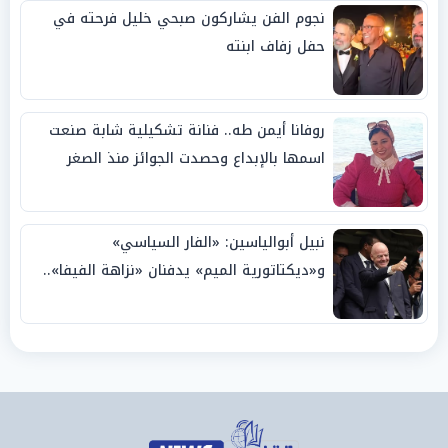
نجوم الفن يشاركون صبحي خليل فرحته في
حفل زفاف ابنته
روفانا أيمن طه.. فنانة تشكيلية شابة صنعت
اسمها بالإبداع وحصدت الجوائز منذ الصغر
نبيل أبوالياسين: «الفار السياسي»
و«ديكتاتورية الميم» يدفنان «نزاهة الفيفا»..
وإقالة «إنفانتينو» باتت حتمية