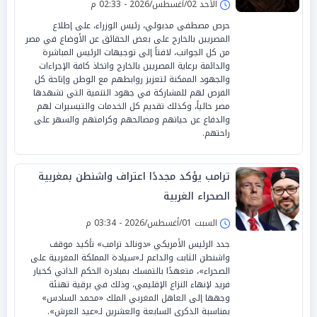
الأحد 02/أغسطس/2026 - 02:33 م
حرص مصطفى مدبولي، رئيس الوزراء، على إطلاع
المصريين بالخارج على بعض الحقائق عن الأوضاع في مصر
من كل الجوانب، لافتاً إلى توجيهات الرئيس المباشرة
والدائمة برعاية المصريين بالخارج واتخاذ كافة الإجراءات
والجهود الممكنة لتعزيز روابطهم مع الوطن وإتاحة كل
الفرص لهم للمشاركة في جهود التنمية التي تشهدها
مصر حالياً، وكذلك تقديم كل الخدمات والتيسيرات لهم
والدفاع عن حياتهم ومصالحهم وكرامتهم والسهر على
راحتهم.
ترامب يؤكد مجددًا اعتراف واشنطن بمغربية
الصحراء الغربية
السبت 01/أغسطس/2026 - 03:34 م
جدد الرئيس الأمريكي «دونالد ترامب» تأكيد موقف
واشنطن الثابت والداعم لـ«سيادة المملكة المغربية على
الصحراء»، متعهدًا بالتمسك بمبادرة الحكم الذاتي كخيار
فريد لإنهاء النزاع الإقليمي، وذلك في برقية تهنئة
وجهها إلى العاهل المغربي الملك «محمد السادس»
بمناسبة الذكرى السابعة والعشرين لـ«عيد العرش».