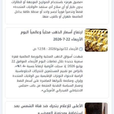
«مضيق هرمز» باستخدام الصواريخ الموجهة أو الطائرات
بدون طيار أو أي سلاح آخر، ستنفذ «الولايات المتحدة»
قصفاً وتدميراً فورياً لجسر واحد أو محطة طاقة بداخل
العاصمة طهران أو بالقرب منها.
ارتفاع أسعار الذهب محلياً وعالمياً اليوم
الأربعاء 22-7-2026
الأربعاء 22/يوليو/2026 - 12:58 ص
شهدت أسواق الذهب المحلية والبورصة العالمية قفزة
سعرية جديدة خلال تعاملات اليوم الأربعاء، الموافق 22
يوليو 2026؛ إذ سجلت الأوقية ارتفاعاً بنسبة «1.4%»،
بالتزامن مع تقييم المستثمرين للتحركات الدبلوماسية
الرامية لاحتواء التوترات الإقليمية بين الولايات المتحدة
وإيران، ومتابعة تأثيراتها المباشرة على أسعار النفط
ومسار السياسة النقدية المتبعة من جانب «مجلس
الاحتياطي الفيدرالي الأمريكي».
الأعلى للإعلام يتحرك ضد قناة الشمس بعد
استضافة «مجنونة العوضي»