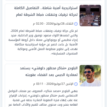
استراتيجية أمنية شاملة.. التفاصيل الكاملة
لحركة ترقيات وتنقلات ضباط الشرطة لعام
2026
الثلاثاء 28/يوليو/2026 - 02:30 م
لم تكن حركة ترقيات وتنقلات ضباط الشرطة لعام 2026،
والتي اعتمدها اللواء محمود توفيق وزير الداخلية، مجرد
إجراء تنظيمي أو بروتوكولي معتاد داخل أروقة المؤسسة
الأمنية؛ بل جاءت لتعبر عن «رؤية استراتيجية متكاملة
تهدف إلى تطوير منظومة العمل الأمني ومواكبة
المتغيرات المتسارعة».
البلوجر «شاكر محظور دلوقتي» يستعد
لمغادرة الحبس بعد انقضاء عقوبته
الإثنين 27/يوليو/2026 - 03:11 م
ينهي البلوجر «محمد شاكر»، المعروف عبر منصات التواصل
الاجتماعي باسم «شاكر محظور دلوقتي»، إجراءات الإفراج
عنه عقب إنهاء فترة العقوبة الصادرة بحقه في قضية
اتهامه بنشر وبث محتوى مخالف للقيم والآداب العامة عبر