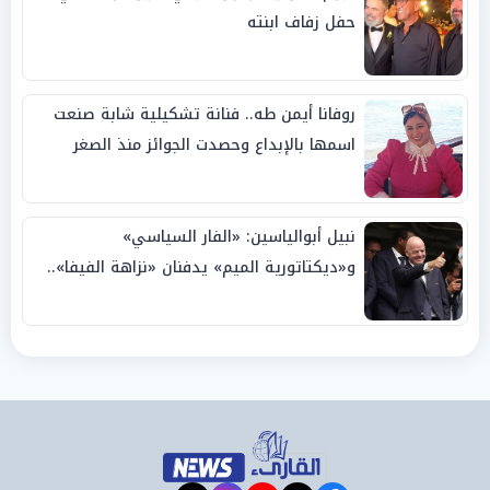
حفل زفاف ابنته
روفانا أيمن طه.. فنانة تشكيلية شابة صنعت
اسمها بالإبداع وحصدت الجوائز منذ الصغر
نبيل أبوالياسين: «الفار السياسي»
و«ديكتاتورية الميم» يدفنان «نزاهة الفيفا»..
وإقالة «إنفانتينو» باتت حتمية