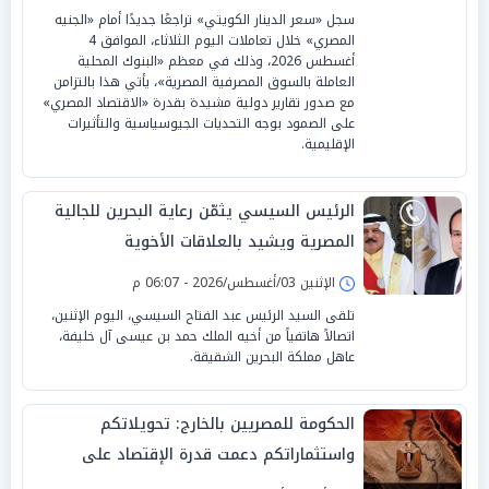
سجل «سعر الدينار الكويتي» تراجعًا جديدًا أمام «الجنيه
المصري» خلال تعاملات اليوم الثلاثاء، الموافق 4
أغسطس 2026، وذلك في معظم «البنوك المحلية
العاملة بالسوق المصرفية المصرية»، يأتي هذا بالتزامن
مع صدور تقارير دولية مشيدة بقدرة «الاقتصاد المصري»
على الصمود بوجه التحديات الجيوسياسية والتأثيرات
الإقليمية.
الرئيس السيسي يثمّن رعاية البحرين للجالية
المصرية ويشيد بالعلاقات الأخوية
الإثنين 03/أغسطس/2026 - 06:07 م
تلقى السيد الرئيس عبد الفتاح السيسي، اليوم الإثنين،
اتصالاً هاتفياً من أخيه الملك حمد بن عيسى آل خليفة،
عاهل مملكة البحرين الشقيقة.
الحكومة للمصريين بالخارج: تحويلاتكم
واستثماراتكم دعمت قدرة الإقتصاد على
الصمود