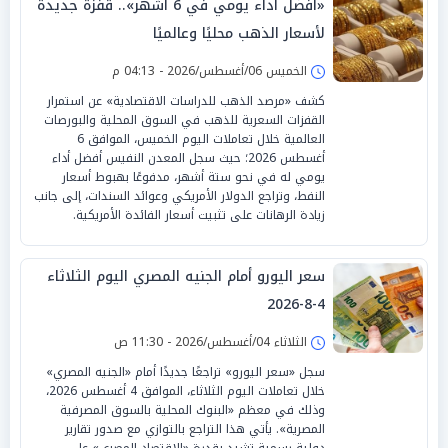
«أفضل أداء يومي في 6 أشهر».. قفزة جديدة
لأسعار الذهب محليًا وعالميًا
الخميس 06/أغسطس/2026 - 04:13 م
كشف «مرصد الذهب للدراسات الاقتصادية» عن استمرار
القفزات السعرية للذهب في السوق المحلية والبورصات
العالمية خلال تعاملات اليوم الخميس، الموافق 6
أغسطس 2026؛ حيث سجل المعدن النفيس أفضل أداء
يومي له في نحو ستة أشهر، مدفوعًا بهبوط أسعار
النفط، وتراجع الدولار الأمريكي وعوائد السندات، إلى جانب
زيادة الرهانات على تثبيت أسعار الفائدة الأمريكية.
سعر اليورو أمام الجنيه المصري اليوم الثلاثاء
4-8-2026
الثلاثاء 04/أغسطس/2026 - 11:30 ص
سجل «سعر اليورو» تراجعًا جديدًا أمام «الجنيه المصري»
خلال تعاملات اليوم الثلاثاء، الموافق 4 أغسطس 2026،
وذلك في معظم «البنوك المحلية بالسوق المصرفية
المصرية». يأتي هذا التراجع بالتوازي مع صدور تقارير
دولية رسمية تشيد بقدرة «الاقتصاد المصري» على