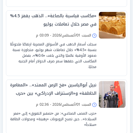
«مكاسب قياسية بالصاغة».. الذهب يقفز 4.5%
في مصر خلال تعاملات يوليو
السبت 01/أغسطس/2026 - 03:09 م
سجلت أسعار الذهب في الأسواق المصرية ارتفاعًا ملحوظًا
بنسبة «4.5%» خلال تعاملات شهر يوليو، متجاوزة نسبة
صعود الأوقية عالميًا والتي بلغت «0.6%»، بفضل
المكاسب التي حققها سعر صرف الدولار أمام الجنيه
محليًا.
نبيل أبوالياسين «فخ الزمن الممتد».. «المغامرة
الخاطفة» و«الإستنزاف الإدراكي» بين «حرب
العصب الصناعي» والرد الصيني
السبت 01/أغسطس/2026 - 02:36 م
«حرب العصب الصناعي»: من «تصفير التفوق» إلى «ممر
السيادة».. حين تصبح الروبوتات «رهينة» ومحولات الطاقة
«سلاحاً»