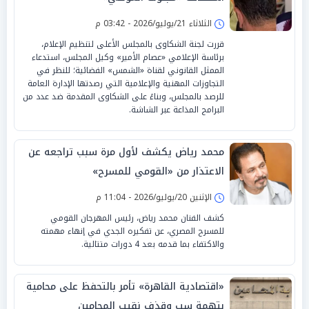
الثلاثاء 21/يوليو/2026 - 03:42 م
قررت لجنة الشكاوى بالمجلس الأعلى لتنظيم الإعلام،
برئاسة الإعلامي «عصام الأمير» وكيل المجلس، استدعاء
الممثل القانوني لقناة «الشمس» الفضائية؛ للنظر في
التجاوزات المهنية والإعلامية التي رصدتها الإدارة العامة
للرصد بالمجلس، وبناءً على الشكاوى المقدمة ضد عدد من
البرامج المذاعة عبر الشاشة.
محمد رياض يكشف لأول مرة سبب تراجعه عن
الاعتذار من «القومي للمسرح»
الإثنين 20/يوليو/2026 - 11:04 م
كشف الفنان محمد رياض، رئيس المهرجان القومي
للمسرح المصري، عن تفكيره الجدي في إنهاء مهمته
والاكتفاء بما قدمه بعد 4 دورات متتالية.
«اقتصادية القاهرة» تأمر بالتحفظ على محامية
بتهمة سب وقذف نقيب المحامين