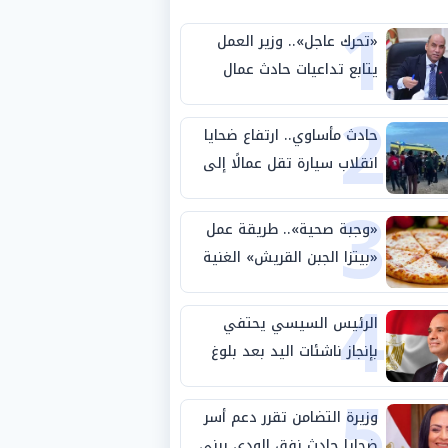
1
«تحرك عاجل».. وزير العمل
يتابع تداعيات حادث عمال
2
طريق بني سويف الصحراوي
حادث مأساوي.. ارتفاع ضحايا
انقلاب سيارة تقل عمالًا إلى
3
14 شخصًا
«وجبة صحية».. طريقة عمل
«بيتزا الجبن القريش» الغنية
4
بالبروتين
الرئيس السيسي يحتفي
بإنجاز ناشئات اليد بعد بلوغ
5
نصف نهائي كأس العالم
وزيرة التضامن تقرر دعم أسر
ضحايا حادث نفق الودي ببني