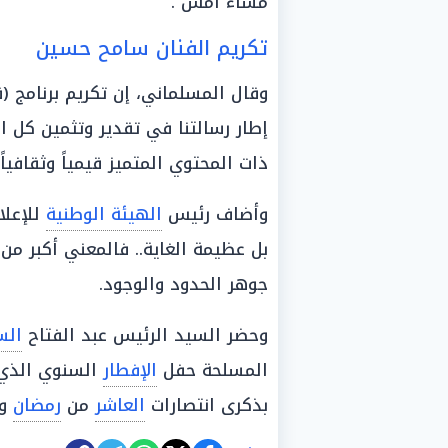
مساء أمس .
تكريم الفنان سامح حسين
وقال المسلماني، إن تكريم برنامج 
إطار رسالتنا في تقدير وتثمين كل ا
ذات المحتوي المتميز قيمياً وثقافياً.
وأضاف رئيس
الهيئة الوطنية
للإعلا
بل عظيمة الغاية.. فالمعني أكبر من 
جوهر الحدود والوجود.
وحضر السيد الرئيس عبد الفتاح
ال
المسلحة حفل
الإفطار
السنوي الذي
بذكرى انتصارات
العاشر
من
رمضان
وذ