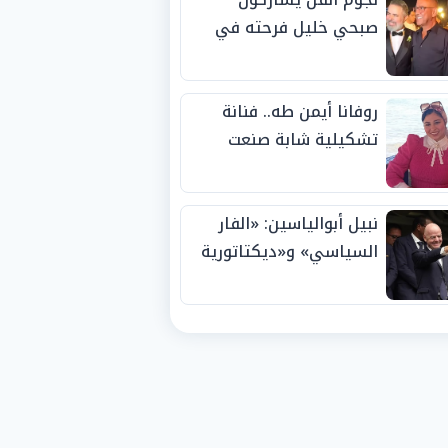
صبحي خليل فرحته في
حفل زفاف ابنته
روفانا أيمن طه.. فنانة
تشكيلية شابة صنعت
اسمها بالإبداع وحصدت
الجوائز منذ الصغر
نبيل أبوالياسين: «الفار
السياسي» و«ديكتاتورية
الميم» يدفنان «نزاهة
الفيفا».. وإقالة
«إنفانتينو» باتت حتمية