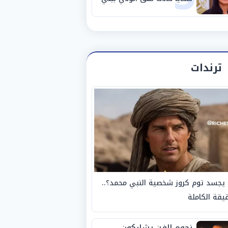
سويف
ترندات
يجسد توم كروز شخصية النبي محمد؟..
يقة الكاملة
نجوم الفن يشاركون