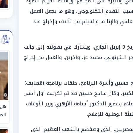
عي وتأثيره على المجتمع، ويسلط الفيلم الضوء
بسبب التقدم التكنولوجي، وهو ما يجعل العمل
لعلمي والإثارة، والفيلم من تأليف وإخراج عبد
ومن المقرر طرحه في السينمات بتاريخ 9 إبريل الجاري، ويشارك في بطولته إلى جانب
الشرنوبي، محمد عز، وآخرين، والعمل من إخراج
حسين وأسرة البرنامج، حلقات برنامجه (قطايف)
الكبير، وكان سامح حسين قد تم تكريمه أول أمس
لام بحضور الدكتور أسامة الأزهري وزير الأوقاف
هل 
ة الوطنية للإعلام.
الحق
لمصريين، الذي وصفهم بالشعب العظيم الذي