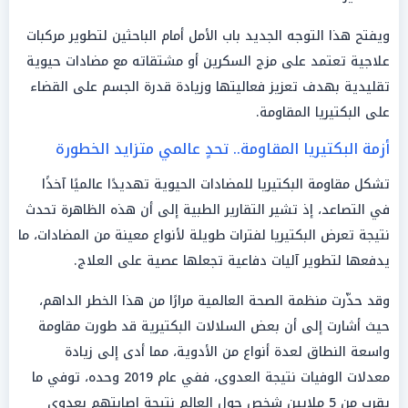
ويفتح هذا التوجه الجديد باب الأمل أمام الباحثين لتطوير مركبات
علاجية تعتمد على مزج السكرين أو مشتقاته مع مضادات حيوية
تقليدية بهدف تعزيز فعاليتها وزيادة قدرة الجسم على القضاء
على البكتيريا المقاومة.
أزمة البكتيريا المقاومة.. تحدٍ عالمي متزايد الخطورة
تشكل مقاومة البكتيريا للمضادات الحيوية تهديدًا عالميًا آخذًا
في التصاعد، إذ تشير التقارير الطبية إلى أن هذه الظاهرة تحدث
نتيجة تعرض البكتيريا لفترات طويلة لأنواع معينة من المضادات، ما
يدفعها لتطوير آليات دفاعية تجعلها عصية على العلاج.
وقد حذّرت منظمة الصحة العالمية مرارًا من هذا الخطر الداهم،
حيث أشارت إلى أن بعض السلالات البكتيرية قد طورت مقاومة
واسعة النطاق لعدة أنواع من الأدوية، مما أدى إلى زيادة
معدلات الوفيات نتيجة العدوى، ففي عام 2019 وحده، توفي ما
يقرب من 5 ملايين شخص حول العالم نتيجة إصابتهم بعدوى