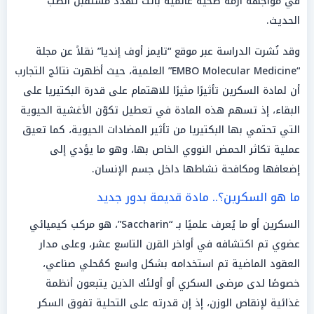
في مواجهة أزمة صحية عالمية باتت تهدد مستقبل الطب
الحديث.
وقد نُشرت الدراسة عبر موقع “تايمز أوف إنديا” نقلاً عن مجلة
“EMBO Molecular Medicine” العلمية، حيث أظهرت نتائج التجارب
أن لمادة السكرين تأثيرًا مثيرًا للاهتمام على قدرة البكتيريا على
البقاء، إذ تسهم هذه المادة في تعطيل تكوّن الأغشية الحيوية
التي تحتمي بها البكتيريا من تأثير المضادات الحيوية، كما تعيق
عملية تكاثر الحمض النووي الخاص بها، وهو ما يؤدي إلى
إضعافها ومكافحة نشاطها داخل جسم الإنسان.
ما هو السكرين؟.. مادة قديمة بدور جديد
السكرين أو ما يُعرف علميًا بـ “Saccharin”، هو مركب كيميائي
عضوي تم اكتشافه في أواخر القرن التاسع عشر، وعلى مدار
العقود الماضية تم استخدامه بشكل واسع كمُحلي صناعي،
خصوصًا لدى مرضى السكري أو أولئك الذين يتبعون أنظمة
غذائية لإنقاص الوزن، إذ إن قدرته على التحلية تفوق السكر