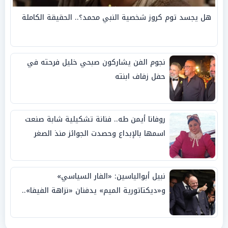
هل يجسد توم كروز شخصية النبي محمد؟.. الحقيقة الكاملة
نجوم الفن يشاركون صبحي خليل فرحته في
حفل زفاف ابنته
روفانا أيمن طه.. فنانة تشكيلية شابة صنعت
اسمها بالإبداع وحصدت الجوائز منذ الصغر
نبيل أبوالياسين: «الفار السياسي»
و«ديكتاتورية الميم» يدفنان «نزاهة الفيفا»..
وإقالة «إنفانتينو» باتت حتمية