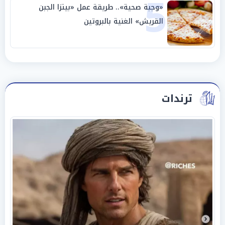
5
«وجبة صحية».. طريقة عمل «بيتزا الجبن
القريش» الغنية بالبروتين
ترندات