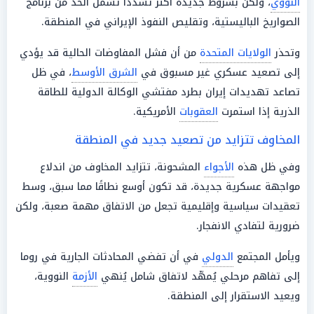
النووي
، ولكن بشروط جديدة أكثر تشددًا تشمل الحد من برنامج
الصواريخ الباليستية، وتقليص النفوذ الإيراني في المنطقة.
وتحذر
الولايات المتحدة
من أن فشل المفاوضات الحالية قد يؤدي
إلى تصعيد عسكري غير مسبوق في
الشرق الأوسط
، في ظل
تصاعد تهديدات إيران بطرد مفتشي الوكالة الدولية للطاقة
الذرية إذا استمرت
العقوبات
الأمريكية.
المخاوف تتزايد من تصعيد جديد في المنطقة
وفي ظل هذه
الأجواء
المشحونة، تتزايد المخاوف من اندلاع
مواجهة عسكرية جديدة، قد تكون أوسع نطاقًا مما سبق، وسط
تعقيدات سياسية وإقليمية تجعل من الاتفاق مهمة صعبة، ولكن
ضرورية لتفادي الانفجار.
ويأمل المجتمع
الدولي
في أن تفضي المحادثات الجارية في روما
إلى تفاهم مرحلي يُمهّد لاتفاق شامل يُنهي
الأزمة
النووية،
ويعيد الاستقرار إلى المنطقة.