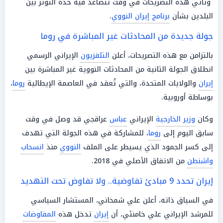
وتأتي هذه التصريحات في وقت تتصاعد فيه حدة التوتر بين
البلدين بشأن
برنامج إيران النووي
.
جولة جديدة من المحادثات غير المباشرة في روما
بالتزامن مع هذه التصريحات، أعلن
التلفزيون
الإيراني الرسمي
انطلاق الجولة الثانية من المحادثات النووية غير المباشرة بين
إيران
والولايات المتحدة، والتي تُعقد في العاصمة الإيطالية
روما
،
بوساطة أوروبية.
وكان
وزير الخارجية
الإيراني
عباس
عراقجي قد وصل في وقت
سابق اليوم إلى
روما
، للمشاركة في هذه الجولة التي تهدف
إلى كسر الجمود الذي يسيطر على الملف
النووي
منذ
انسحاب
واشنطن
من الاتفاق الأصلي في 2018.
إيران تحدد 9 مبادئ تفاوضية.. ولا تفاوض تحت التهديد
في السياق ذاته، أعلن علي شمخاني، المستشار السياسي
للمرشد الإيراني علي خامنئي، أن
إيران
تدخل هذه
المفاوضات