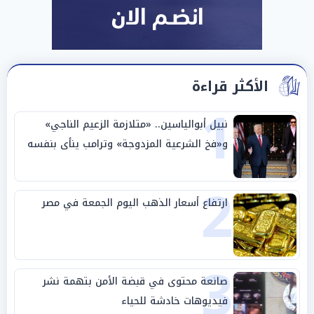
الأكثر قراءة
1
نبيل أبوالياسين.. «متلازمة الزعيم الناجي»
و«فخ الشرعية المزدوجة» وترامب ينأى بنفسه
وحليفه في «ميتم استراتيجي»
2
ارتفاع أسعار الذهب اليوم الجمعة في مصر
3
صانعة محتوى في قبضة الأمن بتهمة نشر
فيديوهات خادشة للحياء