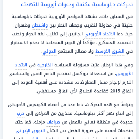
تحركات دبلوماسية مكثفة ودعوات أوروبية للتهدئة
في السياق ذاته، تشهد العواصم الأوروبية تحركات دبلوماسية
حثيثة في محاولة لتقريب وجهات النظر بين
واشنطن
وطهران،
حيث دعا
الاتحاد الأوروبي
الجانبين إلى تغليب لغة الحوار وتجنب
التصعيد العسكري، مؤكداً أن التوتر المتصاعد لا يخدم الاستقرار
في
الشرق الأوسط
ولا مصالح المجتمع
الدولي
.
وفي هذا الإطار، عبّرت مسؤولة السياسة
الخارجية
في
الاتحاد
الأوروبي
، عن استعداد بروكسل لتقديم الدعم الفني والسياسي
اللازم لإنجاح مسار المفاوضات، مشددة على أهمية العودة إلى
اتفاق 2015 كقاعدة انطلاق لأي اتفاق مستقبلي.
وتزامنًا مع هذه التحركات، دعا عدد من أعضاء الكونغرس الأمريكي
إلى اتباع نهج أكثر دبلوماسية، محذرين من الانزلاق إلى
حرب
جديدة في منطقة تعاني بالفعل من
صراعات
مزمنة. كما حثت
منظمات أممية على ضرورة الفصل بين الشأن
النووي الإيراني