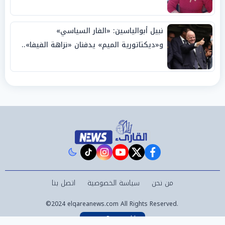
نبيل أبوالياسين: «الفار السياسي»
و«ديكتاتورية الميم» يدفنان «نزاهة الفيفا»..
وإقالة «إنفانتينو» باتت حتمية
instagram
tiktok
youtube
twitter
facebook
من نحن
سياسة الخصوصية
اتصل بنا
©2024 elqareanews.com All Rights Reserved.
Powered by