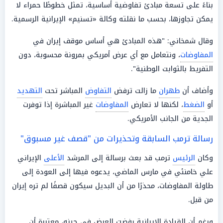
بناءً على تسعة مبادئ تفاوضية أساسية، تمثل خطوطًا حمراء لا
يمكن تجاوزها، بحسب ما نقلته وكالة «تسنيم» الإيرانية الرسمية.
وقال شمخاني: "هذه المبادئ هي أساس موقف إيران في
المفاوضات
، ونتعامل مع أي عرض أمريكي بمرونة محسوبة، دون
التفريط بالثوابت الوطنية".
وأضاف أن
طهران
ما زالت ترفض
التفاوض
المباشر تحت
التهديد
أو
الضغط
، لكنها لا تعارض
المفاوضات
غير المباشرة إذا توفرت
الجدية من الجانب الأمريكي.
رسالة ترمب السابقة وتحذيرات من "قصف غير مسبوق"
وكان
الرئيس
ترمب قد بعث برسالة إلى المرشد
الأعلى
الإيراني
علي خامنئي في مارس الماضي، يدعوه فيها إلى العودة إلى
طاولة المفاوضات، محذرًا من أن البديل سيكون قصفًا لم تره إيران
من قبل.
ورغم أن القيادة الإيرانية رفضت العرض في حينه، معتبرة أن