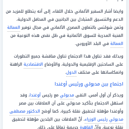
وايضا أشار السفير الألماني خلال اللقاء، إلى أنه يتطلع للمزيد من
الدعم والتنسيق المتبادل بين الجانبين في المحافل الدولية،
وثمن شولتس بالتعاون المصري الألماني في مجال توفير
العمالة
الفنية المدربة للسوق الألمانية في ظل نقص هذه النوعية من
العمالة
في البلد الأوروبي.
وبذلك فقد تناول هذا الاجتماع تناول مناقشة جميع التطورات
على الساحتين الإقليمية والدولية، والأوضاع
الاقتصادية
الراهنة
وانعكاساتها على مختلف
الدول
.
اجتماع بين مدبولي ورئيس أوغندا
ويذكر أن أول أمس، التقى
مدبولي
مع رئيس
أوغندا
، وقد
استهل الاجتماع بتأكيد مدبولي على أن العلاقات بين مصر
وأوغندا مؤهلة لتحقيق نقلة كبيرة، كما أوضح
الدكتور مصطفى
مدبولي
رئيس الوزراء
، أنَّ العلاقات بين البلدين مؤهلة لتحقيق
نقلة نوعية، وأنَّ
القاهرة
حريصة تمامًا على ذلك.