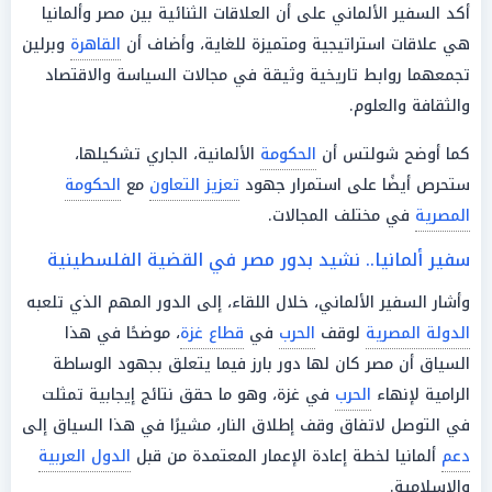
أكد السفير الألماني على أن العلاقات الثنائية بين مصر وألمانيا
هي علاقات استراتيجية ومتميزة للغاية، وأضاف أن
القاهرة
وبرلين
تجمعهما روابط تاريخية وثيقة في مجالات السياسة والاقتصاد
والثقافة والعلوم.
كما أوضح شولتس أن
الحكومة
الألمانية، الجاري تشكيلها،
ستحرص أيضًا على استمرار جهود
تعزيز التعاون
مع
الحكومة
المصرية
في مختلف المجالات.
سفير ألمانيا.. نشيد بدور مصر في القضية الفلسطينية
وأشار السفير الألماني، خلال اللقاء، إلى الدور المهم الذي تلعبه
الدولة المصرية
لوقف
الحرب
في
قطاع غزة
، موضحًا في هذا
السياق أن مصر كان لها دور بارز فيما يتعلق بجهود الوساطة
الرامية لإنهاء
الحرب
في غزة، وهو ما حقق نتائج إيجابية تمثلت
في التوصل لاتفاق وقف إطلاق النار، مشيرًا في هذا السياق إلى
دعم
ألمانيا لخطة إعادة الإعمار المعتمدة من قبل
الدول العربية
والإسلامية.