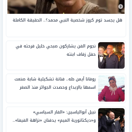
هل يجسد توم كروز شخصية النبي محمد؟.. الحقيقة الكاملة
نجوم الفن يشاركون صبحي خليل فرحته في
حفل زفاف ابنته
روفانا أيمن طه.. فنانة تشكيلية شابة صنعت
اسمها بالإبداع وحصدت الجوائز منذ الصغر
نبيل أبوالياسين: «الفار السياسي»
و«ديكتاتورية الميم» يدفنان «نزاهة الفيفا»..
وإقالة «إنفانتينو» باتت حتمية