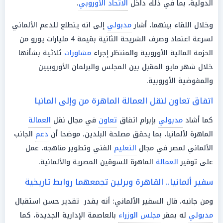
الدولية، بما في ذلك داخل
الاتحاد الأوروبي
.
وخلال اللقاء بينهما، أشار
مدبولي
إلى انه يتطلع للدعم الألماني
لسرعة اعتماد وصرف الشريحة الثانية بقيمة 4 مليارات يورو من
الحزمة المالية الأوروبية والمنتظر إجراء
مشاورات
ثلاثية بشأنها
خلال شهر مايو المقبل بين المجلس والبرلمان الأوروبيين
والمفوضية الأوروبية.
اتفاق تعاون لنقل العمالة الماهرة من وإلى المانيا
كما أشاد
مدبولي
بإبرام اتفاق
تعاون
في مجال نقل
العمالة
الماهرة لألمانيا، بما يحقق مصلحة البلدين، موضحا أن
دعم
الجانب
الألماني لمصر في مجال
التعليم
الفني وتطوير مناهجه، عمل
على توفير
العمالة
الماهرة للسوقين المصرية والألمانية.
سفير ألمانيا.. القاهرة وبرلين تجمعهما روابط تاريخية
ومن جانبه، قال السفير الألماني: أنه يقدر تقدير حسن استقبال
مدبولي
له بمقر
مجلس الوزراء
بالعاصمة الإدارية الجديدة، كما