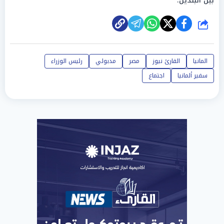
بين البلدين.
شارك
المانيا
القارئ نيوز
مصر
مدبولي
رئيس الوزراء
سفير ألمانيا
اجتماع