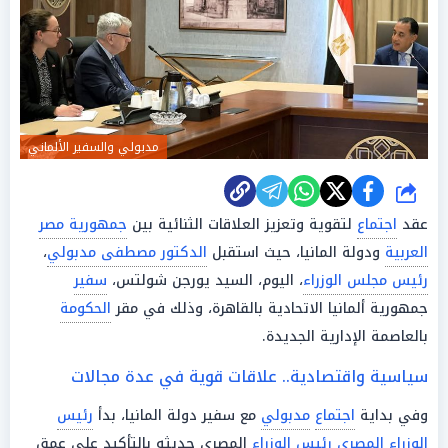
مدبولي والسفير الألماني
شارك
عقد
اجتماع
لتقوية وتعزيز العلاقات الثنائية بين
جمهورية مصر
العربية
ودولة المانيا، حيث استقبل
الدكتور مصطفى مدبولي
،
رئيس مجلس الوزراء
، اليوم، السيد يورجن شولتس،
سفير
جمهورية ألمانيا الاتحادية بالقاهرة، وذلك في مقر
الحكومة
بالعاصمة الإدارية الجديدة.
سياسية واقتصادية.. علاقات قوية في عدة مجالات
وفي بداية
اجتماع
مدبولي
مع سفير دولة المانيا، بدأ
رئيس
الوزراء
المصري
رئيس الوزراء
المصري حديثه بالتأكيد على عمق