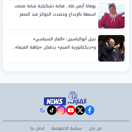
روفانا أيمن طه.. فنانة تشكيلية شابة صنعت
اسمها بالإبداع وحصدت الجوائز منذ الصغر
نبيل أبوالياسين: «الفار السياسي»
و«ديكتاتورية الميم» يدفنان «نزاهة الفيفا»..
وإقالة «إنفانتينو» باتت حتمية
instagram
tiktok
youtube
twitter
facebook
من نحن
سياسة الخصوصية
اتصل بنا