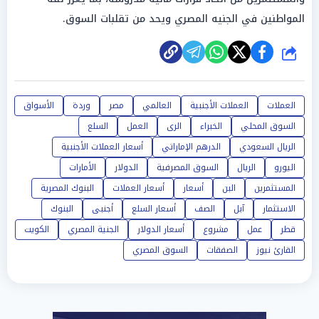
المواطنين في الجنيه المصري ويحد من تقلبات السوق.
شارك
العملات
العملات الأجنبية
العالمي
مصر
وردة
الأسواق
السوق المحلي
الخبراء
الرى
العمل
السلع
الريال السعودي
الدرهم الإماراتي
أسعار العملات الأجنبية
اليورو
الريال
السوق المصرفية
الدولار
الأمارات
المستثمرين
البن
أسعار
أسعار العملات
البنوك المصرية
الاستثمار
آبل
الصف
أسعار السلع
أجنبى
البنوك
قطر
عمل
مشروع
أسعار الدولار
الجنية المصري
الكويت
القارئ نيوز
الصفقات
السوق المصري