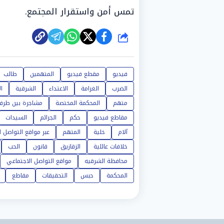
تمس أمن واستقرار المجتمع.
شارك
فيديو
مقطع فيديو
المتهمين
طالب
الضرب
الغرامة
الاعتداء
الشرقية
ا
متهم
المحكمة المختصة
مشاجرة بين طرف
مقاطع فيديو
حكم
الجرائم
السيدات
آلام
خلية
المتهم
عبر مواقع التواصل ا
خلافات عائلية
الزقازيق
قانون
الحب
محافظة الشرقيه
مواقع التواصل الاجتماعي
المحكمة
حبس
التحقيقات
مقاطع