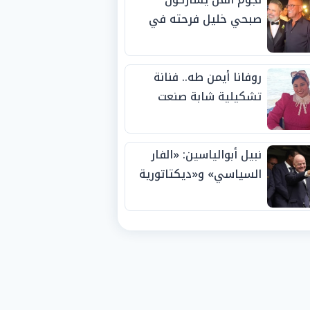
صبحي خليل فرحته في
حفل زفاف ابنته
روفانا أيمن طه.. فنانة
تشكيلية شابة صنعت
اسمها بالإبداع وحصدت
الجوائز منذ الصغر
نبيل أبوالياسين: «الفار
السياسي» و«ديكتاتورية
الميم» يدفنان «نزاهة
الفيفا».. وإقالة
«إنفانتينو» باتت حتمية