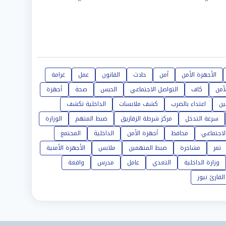
الأجهزة الأمن
أمن
حادث
القانون
عمل
غرامة
لأمن
كاف
التواصل الاجتماعي
الحبس
صحة
أجهزة
ين
اعتداء بالضرب
كشف ملابسات
الداخلية تكشف
سرعة التدخل
مركز شرطة الزقازيق
ضبط المتهم
الوزارة
لاجتماعي
محافظ
أجهزة الأمن
الداخلية
المجتمع
تمر
مشاجرة
ضبط المتهمين
ملابس
الأجهزة الأمنية
وزارة الداخلية
التعدي
عامل
مدرس
واقعة
القارئ نيوز