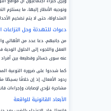
ويرى خبراء اجتماعيون أن مواقع الت
وتوجيه الأنظار إليها، ما يستلزم ال
المتداولة، حتى لا يتم تضخيم الأحد
دعوات للتهدئة وحل النزاعات ا
من جانبهم، دعا عدد من الأهالي و
العقل واللجوء إلى الحلول الودية ف
عنه سوى خسائر وقطيعة بين أفراد ال
كما شددوا على ضرورة التوعية المج
ردود الأفعال، إذ إن خلافًا بسيطًا
مشاجرة تؤدي لإصابات وإجراءات قانو
الأبعاد القانونية للواقعة
قانونيًا، فإن الاعتداء بالضرب يعد ج