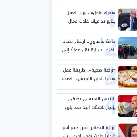
1
«تحرك عاجل».. وزير العمل
يتابع تداعيات حادث عمال
2
طريق بني سويف الصحراوي
حادث مأساوي.. ارتفاع ضحايا
انقلاب سيارة تقل عمالًا إلى
3
14 شخصًا
«وجبة صحية».. طريقة عمل
«بيتزا الجبن القريش» الغنية
4
بالبروتين
الرئيس السيسي يحتفي
بإنجاز ناشئات اليد بعد بلوغ
5
نصف نهائي كأس العالم
وزيرة التضامن تقرر دعم أسر
ضحايا حادث نفق الودي ببني