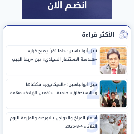
الأكثر قراءة
1
نبيل أبوالياسين: «لما تقرأ يصبح قرار»..
«هندسة الاستثمار السيادي» بين «ربط الجيب
بالوطن» و«سيادة الكلمة»
2
نبيل أبوالياسين: «الميكانيزم» فككناها
و«الاستحقاق» حتمية.. «تفعيل الإرادة» مهمة
الجامعة العربية
3
أسعار الفراخ والدواجن بالبورصة والمزرعة اليوم
الثلاثاء 4-8-2026