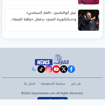
نبيل أبوالياسين: «الفار السياسي»
و«ديكتاتورية الميم» يدفنان «نزاهة الفيفا»..
وإقالة «إنفانتينو» باتت حتمية
instagram
tiktok
youtube
twitter
facebook
من نحن
سياسة الخصوصية
اتصل بنا
©2024 elqareanews.com All Rights Reserved.
Powered by