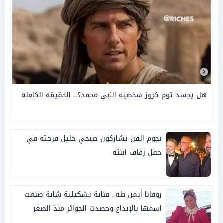
هل يجسد توم كروز شخصية النبي محمد؟.. الحقيقة الكاملة
نجوم الفن يشاركون صبحي خليل فرحته في
حفل زفاف ابنته
روفانا أيمن طه.. فنانة تشكيلية شابة صنعت
اسمها بالإبداع وحصدت الجوائز منذ الصغر