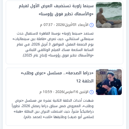
سينما زاوية تستضيف العرض الأول لفيلم
«والأسماك تطير فوق رؤوسنا»
الأربعاء 01/أبريل/2026 - 07:37 م
تستعد «سينما زاوية» بوسط القاهرة لاستقبال حدث
سينمائي استثنائي، حيث تعرض «قافلة بين سينمائيات»
يوم الجمعة المقبل، الموافق 3 أبريل 2026، في تمام
الساعة السابعة مساءً، الفيلم الوثائقي اللبناني
«والأسماك تطير فوق رؤوسنا» (إنتاج عام 2025).
«دراما الصدمة».. مسلسل «عرض وطلب»
الحلقة 12
الإثنين 16/مارس/2026 - 10:59 م
شهدت أحداث الحلقة الثانية عشرة من مسلسل «عرض
وطلب»، المعروض ضمن سباق دراما رمضان 2026، تطوراً
دراماتيكياً مثيراً، حيث اشتعلت النيران بين البطلة «هبة»
(سلمى أبو ضيف) وطليقها «ثابت» (محمد حاتم).