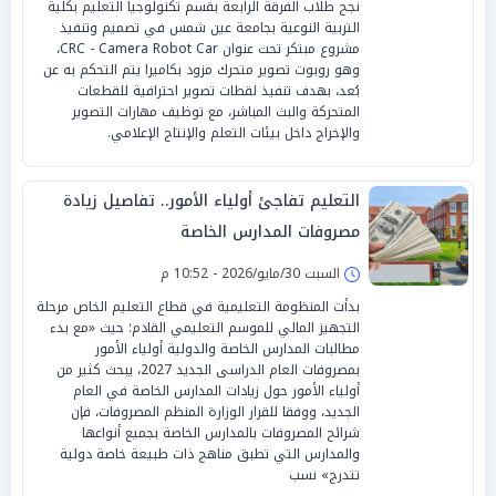
نجح طلاب الفرقة الرابعة بقسم تكنولوجيا التعليم بكلية
التربية النوعية بجامعة عين شمس في تصميم وتنفيذ
مشروع مبتكر تحت عنوان CRC - Camera Robot Car،
وهو روبوت تصوير متحرك مزود بكاميرا يتم التحكم به عن
بُعد، بهدف تنفيذ لقطات تصوير احترافية للقطعات
المتحركة والبث المباشر، مع توظيف مهارات التصوير
والإخراج داخل بيئات التعلم والإنتاج الإعلامي.
التعليم تفاجئ أولياء الأمور.. تفاصيل زيادة
مصروفات المدارس الخاصة
السبت 30/مايو/2026 - 10:52 م
بدأت المنظومة التعليمية في قطاع التعليم الخاص مرحلة
التجهيز المالي للموسم التعليمي القادم؛ حيث «مع بدء
مطالبات المدارس الخاصة والدولية أولياء الأمور
بمصروفات العام الدراسى الجديد 2027، يبحث كثير من
أولياء الأمور حول زيادات المدارس الخاصة في العام
الجديد، ووفقا للقرار الوزارة المنظم المصروفات، فإن
شرائح المصروفات بالمدارس الخاصة بجميع أنواعها
والمدارس التي تطبق مناهج ذات طبيعة خاصة دولية
تتدرج» نسب