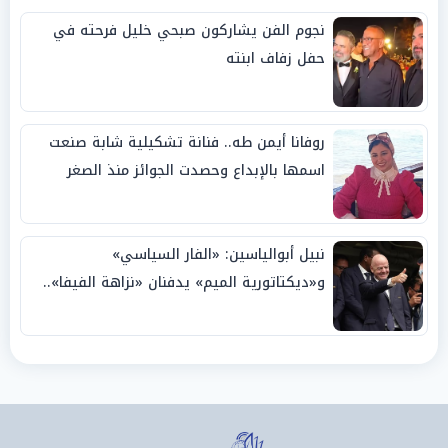
نجوم الفن يشاركون صبحي خليل فرحته في
حفل زفاف ابنته
روفانا أيمن طه.. فنانة تشكيلية شابة صنعت
اسمها بالإبداع وحصدت الجوائز منذ الصغر
نبيل أبوالياسين: «الفار السياسي»
و«ديكتاتورية الميم» يدفنان «نزاهة الفيفا»..
وإقالة «إنفانتينو» باتت حتمية