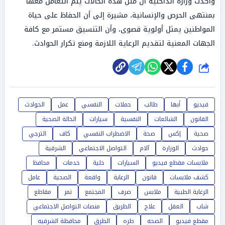
وأكدت وزارة الداخلية أن مثل هذه الحالات يتم التعامل معها
بمنتهى الحرص والإنسانية، مشيرة إلى أن الحفاظ على حياة
المواطنين يمثل أولوية قصوى، وأن التنسيق مستمر مع كافة
الجهات المعنية لتقديم الرعاية اللازمة ومنع تكرار الحوادث.
شارك
فيديو
أبها
طالب
حملات
النفسي
عمل
الحوادث
القانون
الشائعات
النفسية
سيارات
الحالة الصحية
صحية
إكس
صحة
الاضطراب النفسي
كاف
الترجي
حوادث
الوزارة
آلام
التواصل الاجتماعي
الشرقية
ملابسات مقطع فيديو
السيارات
خلية
خدمات
محافظ
كشف ملابسات
قانون
الرعاية
واقعة
الصحية
عامل
الرعاية الطبية
ملابس
صرف
المجتمع
تمر
مقاطع
شاب
العقل
علاج
الطريق
منصات التواصل الاجتماعي
مقطع فيديو
الصحه
طره
الطرق
محافظة الشرقيه