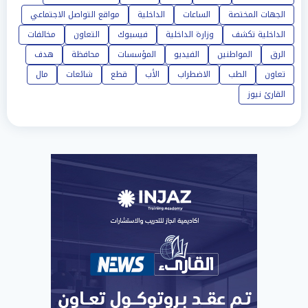
الجهات المختصة
الساعات
الداخلية
مواقع التواصل الاجتماعي
الداخلية تكشف
وزارة الداخلية
فيسبوك
التعاون
مخالفات
الرق
المواطنين
الفيديو
المؤسسات
محافظة
هدف
تعاون
الطب
الاضطراب
الأب
قطع
شائعات
مال
القارئ نيوز