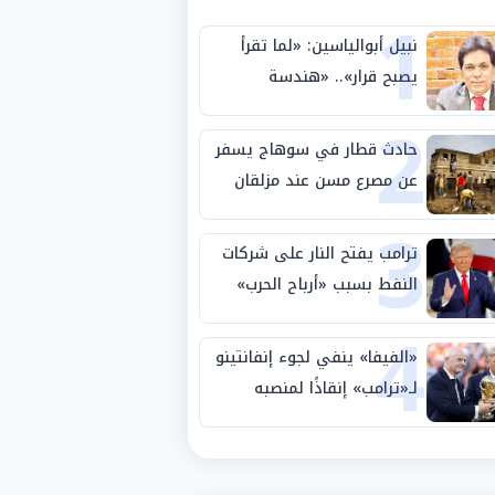
1
نبيل أبوالياسين: «لما تقرأ
يصبح قرار».. «هندسة
2
الاستثمار السيادي» بين «ربط
الجيب بالوطن» و«سيادة
حادث قطار في سوهاج يسفر
الكلمة»
عن مصرع مسن عند مزلقان
3
المراغة
ترامب يفتح النار على شركات
النفط بسبب «أرباح الحرب»
4
«الفيفا» ينفي لجوء إنفانتينو
لـ«ترامب» إنقاذًا لمنصبه