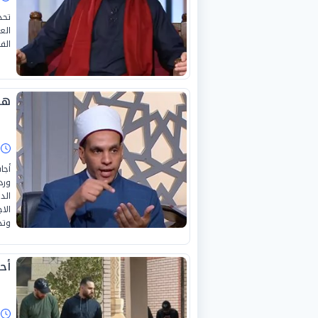
تحد
الع
الفق
هل
ا
أجا
ورد
الد
الا
وتد
أح
ا