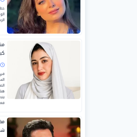
حظي
الو
الر
من
كبي
ا
في 
الس
الص
هنا
ينب
فعلا
مف
شا