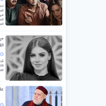
احت
الم
الم
المب
«ر
ال
ا
الف
عل
ا