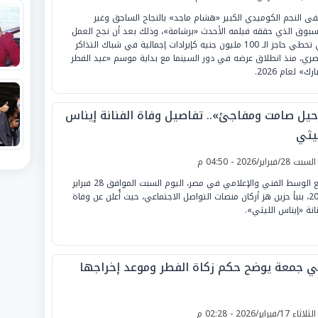
فى النجم الكوميدي الكبير «هشام ماجد» بالنجاح الساحق وغير
سبوق الذي حققه فيلمه الأحدث «برشامة»، وذلك بعد أن نجح العمل
في تخطي حاجز الـ 100 مليون جنيه كإيرادات إجمالية في شباك التذاكر
صري، منذ انطلاق عرضه في دور السينما مع بداية موسم «عيد الفطر
ارك» لعام 2026.
حيل صامت ومفاجئ».. تفاصيل وفاة الفنانة إيناس
ليثي
لسبت 28/فبراير/2026 - 04:50 م
فُجع الوسط الفني والإعلامي في مصر، اليوم السبت الموافق 28 فبراير
2026، بنبأ حزين هز أركان منصات التواصل الاجتماعي، حيث أُعلن عن وفاة
نانة «إيناس الليثي».
ي جمعة يوضح حكم زكاة الفطر وموعد إخراجها
لثلاثاء 17/فبراير/2026 - 02:28 م