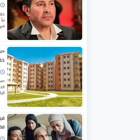
ا
خيّ
نبأ
في 
حق
ا
الر
فق
ا