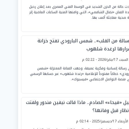
ت حالة من الحزن الشديد في الوسط الفني المصري بعد إعلان رحيل
دة الفنان «نضال الشافعي»، التي وافتها المنية الساعات الماضية إثر
ة صحية مفاجئة ألمت بها.
سالة من القلب».. شمس البارودي تفتح خزانة
رارها لرغدة شلهوب
لسبت 17/يناير/2026 - 02:22 م
رسالة إنسانية وفكرية عميقة، وجهت الفنانة المعتزلة «شمس
ارودي» خطاباً مفتوحاً للإعلامية «رغدة شلهوب» عبر حسابها الرسمي
 منصة التواصل الاجتماعي «فيسبوك».
يل «فيحاء» الصادم.. ماذا قالت نيفين مندور ولفتت
نظار قبل وفاتها؟
لأربعاء 17/ديسمبر/2025 - 02:14 م