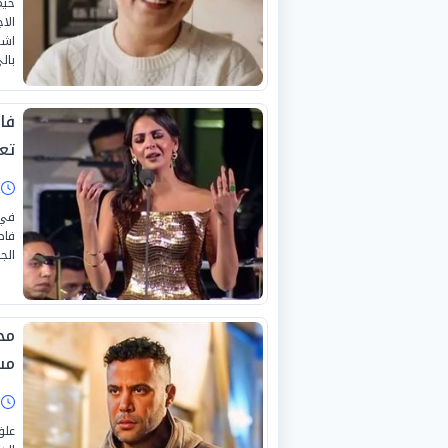
خيم
الا
اشت
بال
فا
تع
ا
في 
فاط
الج
مح
مس
ا
علق