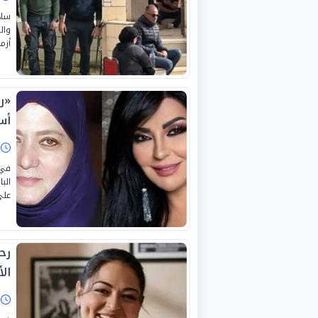
ساد
وال
أزم
«ر
أس
ا
في 
الب
على
رح
الأ
ا