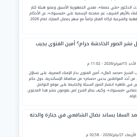
ث الدكتور «علي جمعة»، مفتي الجمهورية الأسبق وعضو هيئة كبار
لماء بالأزهر الشريف، عبر صفحته الرسمية على «فيسبوك»، عن الأحكام
هية والشرعية لزكاة الفطر تزامناً مع شهر رمضان المبارك لعام 2026.
 نشر الصور الخادشة حرام؟ أمين الفتوى يجيب
لأحد 15/فبراير/2026 - 11:02 م
ب الشيخ «محمد كمال»، أمين الفتوى بدار الإفتاء المصرية، على تساؤل
 من أحد المواطنين يدعى «حسام» من محافظة الإسكندرية، حول حكم
ين في ظاهرة انتشار الصور السيئة والخليعة على موقع التواصل
جتماعي «فيسبوك»، وكيف ينظر الشرع لمن يقومون بنشر هذا المحتوى
اوله.
مد السقا يساند نضال الشافعي في جنازة والدته
لأربعاء 21/يناير/2026 - 02:58 م