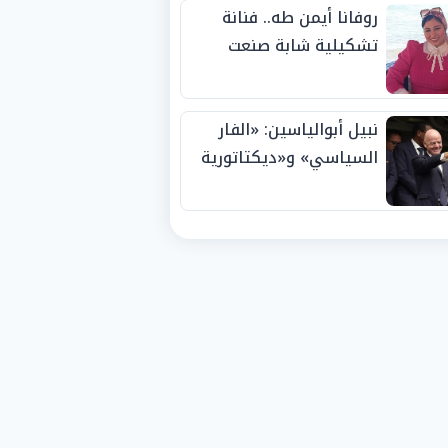
روفانا أيمن طه.. فنانة
تشكيلية شابة صنعت
اسمها بالإبداع وحصدت
الجوائز منذ الصغر
نبيل أبوالياسين: «الفار
السياسي» و«ديكتاتورية
الميم» يدفنان «نزاهة
الفيفا».. وإقالة
«إنفانتينو» باتت حتمية