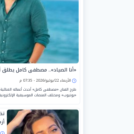
«أنا الصياد».. مصطفى كامل يطلق أحدث
الأربعاء 22/يوليو/2026 - 07:35 م
طرح الفنان «مصطفى كامل» أحدث أعماله الغنائية ا
«يوتيوب» ومختلف المنصات الموسيقية الإلكترونية، ل
تظ
أز
ا