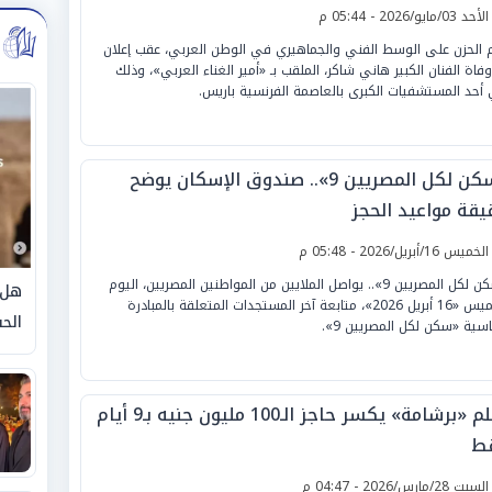
لأحد 03/مايو/2026 - 05:44 م
م الحزن على الوسط الفني والجماهيري في الوطن العربي، عقب إعلان
 وفاة الفنان الكبير هاني شاكر، الملقب بـ «أمير الغناء العربي»، وذلك
أحد المستشفيات الكبرى بالعاصمة الفرنسية باريس.
«سكن لكل المصريين 9».. صندوق الإسكان يوضح
يقة مواعيد الحجز
لخميس 16/أبريل/2026 - 05:48 م
«سكن لكل المصريين 9».. يواصل الملايين من المواطنين المصريين، اليوم
هل 
الخميس «16 أبريل 2026»، متابعة آخر المستجدات المتعلقة بالمبادرة
الحق
ئاسية «سكن لكل المصريين 9».
فيلم «برشامة» يكسر حاجز الـ100 مليون جنيه بـ9 أيام
ط
لسبت 28/مارس/2026 - 04:47 م