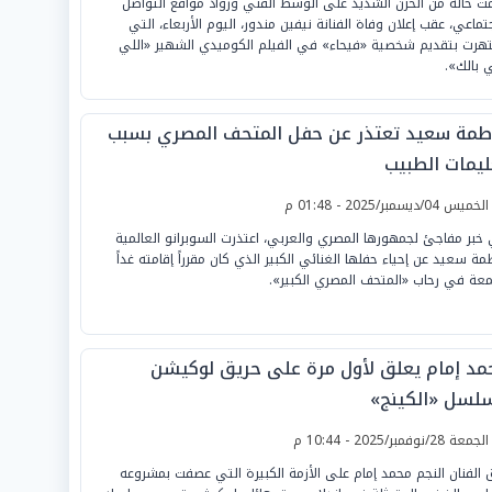
ت حالة من الحزن الشديد على الوسط الفني ورواد مواقع التواصل
جتماعي، عقب إعلان وفاة الفنانة نيفين مندور، اليوم الأربعاء، التي
هرت بتقديم شخصية «فيحاء» في الفيلم الكوميدي الشهير «اللي
ي بالك».
طمة سعيد تعتذر عن حفل المتحف المصري بسبب
ليمات الطبيب
لخميس 04/ديسمبر/2025 - 01:48 م
خبر مفاجئ لجمهورها المصري والعربي، اعتذرت السوبرانو العالمية
مة سعيد عن إحياء حفلها الغنائي الكبير الذي كان مقرراً إقامته غداً
معة في رحاب «المتحف المصري الكبير».
مد إمام يعلق لأول مرة على حريق لوكيشن
لسل «الكينج»
لجمعة 28/نوفمبر/2025 - 10:44 م
 الفنان النجم محمد إمام على الأزمة الكبيرة التي عصفت بمشروعه