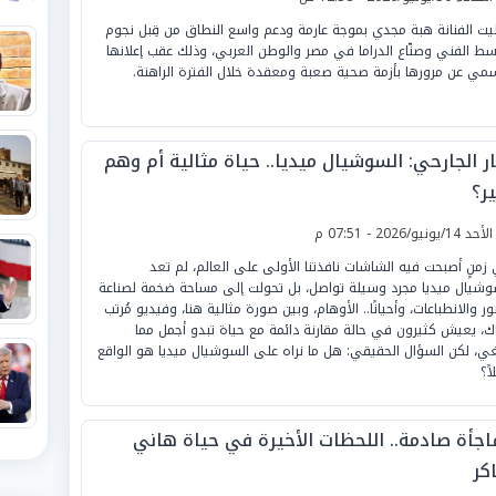
ت الفنانة هبة مجدي بموجة عارمة ودعم واسع النطاق من قِبل نجوم
سط الفني وصنّاع الدراما في مصر والوطن العربي، وذلك عقب إعلانها
سمي عن مرورها بأزمة صحية صعبة ومعقدة خلال الفترة الراهنة.
ار الجارحي: السوشيال ميديا.. حياة مثالية أم وهم
ر؟
لأحد 14/يونيو/2026 - 07:51 م
زمنٍ أصبحت فيه الشاشات نافذتنا الأولى على العالم، لم تعد
وشيال ميديا مجرد وسيلة تواصل، بل تحولت إلى مساحة ضخمة لصناعة
ور والانطباعات، وأحيانًا.. الأوهام، وبين صورة مثالية هنا، وفيديو مُرتب
ك، يعيش كثيرون في حالة مقارنة دائمة مع حياة تبدو أجمل مما
غي، لكن السؤال الحقيقي: هل ما نراه على السوشيال ميديا هو الواقع
ً؟
اجأة صادمة.. اللحظات الأخيرة في حياة هاني
كر