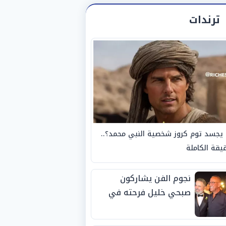
ترندات
يجسد توم كروز شخصية النبي محمد؟..
يقة الكاملة
نجوم الفن يشاركون
صبحي خليل فرحته في
حفل زفاف ابنته