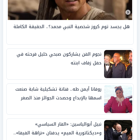
هل يجسد توم كروز شخصية النبي محمد؟.. الحقيقة الكاملة
نجوم الفن يشاركون صبحي خليل فرحته في
حفل زفاف ابنته
روفانا أيمن طه.. فنانة تشكيلية شابة صنعت
اسمها بالإبداع وحصدت الجوائز منذ الصغر
نبيل أبوالياسين: «الفار السياسي»
و«ديكتاتورية الميم» يدفنان «نزاهة الفيفا»..