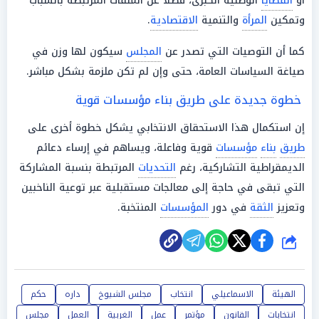
أو
القضايا
الوطنية الكبرى، فضلًا عن الملفات المرتبطة بالشباب
وتمكين
المرأة
والتنمية
الاقتصادية
.
كما أن التوصيات التي تصدر عن
المجلس
سيكون لها وزن في
صياغة السياسات العامة، حتى وإن لم تكن ملزمة بشكل مباشر.
خطوة جديدة على طريق بناء مؤسسات قوية
إن استكمال هذا الاستحقاق الانتخابي يشكل خطوة أخرى على
طريق
بناء
مؤسسات
قوية وفاعلة، ويساهم في إرساء دعائم
الديمقراطية التشاركية، رغم
التحديات
المرتبطة بنسبة المشاركة
التي تبقى في حاجة إلى معالجات مستقبلية عبر توعية الناخبين
وتعزيز
الثقة
في دور
المؤسسات
المنتخبة.
شارك
الهيئة
الاسماعيلي
انتخاب
مجلس الشيوخ
داره
حكم
انتخابات
القانون
مؤتمر
عمل
الغربية
العمل
مجلس