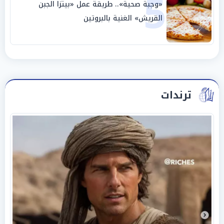
5
«وجبة صحية».. طريقة عمل «بيتزا الجبن
القريش» الغنية بالبروتين
ترندات