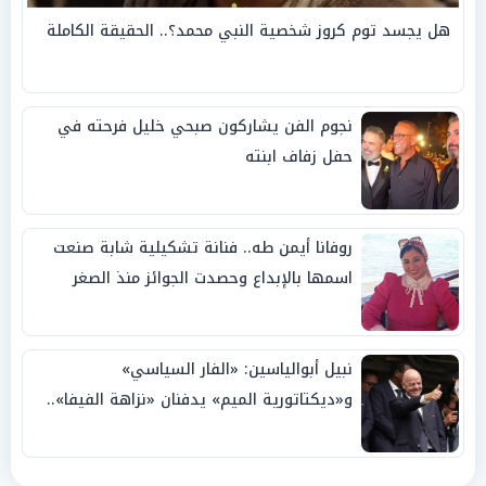
هل يجسد توم كروز شخصية النبي محمد؟.. الحقيقة الكاملة
نجوم الفن يشاركون صبحي خليل فرحته في
حفل زفاف ابنته
روفانا أيمن طه.. فنانة تشكيلية شابة صنعت
اسمها بالإبداع وحصدت الجوائز منذ الصغر
نبيل أبوالياسين: «الفار السياسي»
و«ديكتاتورية الميم» يدفنان «نزاهة الفيفا»..
وإقالة «إنفانتينو» باتت حتمية