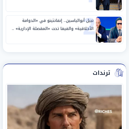
وحليفه في «ميتم استراتيجي»
2
نبيل أبوالياسين.. إنفانتينو في «الدوامة
الأخلاقية» والفيفا تحت «المقصلة الإدارية» ..
«عبادة العرش وجنازة المصداقية»
ترندات