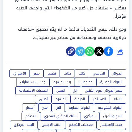
يعكس «استنفاد جزء كبير من الضغوط» التي واجهت الجنيه
مؤخراً.
ومع ذلك، تبقى التحديات قائمة ما لم يتم تحقيق «تدفقات
دولارية ضخمة» ومستدامة من مصادر غير تقليدية.
شارك
الدولار
العالمي
كاف
بداية
تضخم
مصر
الأسواق
البنوك المصرية
مفاوضات
بنك القاهرة
جذب الاستثمارات
سعر الدولار اليوم الاثنين
آبل
العمل
التحديات الاقتصادية
السلع
الاستثمار
المرونة
القاهرة
أجنبى
البنوك الحكومية
البنوك التجارية
البن
ملح
أسعار
البيع والشراء
المركزي
البنك المركزي المصري
التضخم
جذب الاستثمار
معدلات التضخم
النقد الاجنبي
البنك المركزى