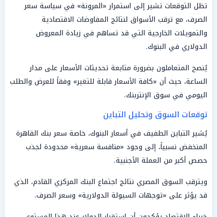
تظل التوقعات تشير إلى استمرار «المرونة» في سياسة سعر
الصرف، مع ترقب الأسواق لنتائج المفاوضات الاقتصادية
والتمويلات الخارجية التي قد تساهم في زيادة المعروض
الدولاري في البنوك.
يُنصح المتعاملون بضرورة متابعة تحديثات الأسعار على مدار
الساعة، حيث أن «كافة الأسعار قابلة للتغير» وفقاً للعرض والطلب
اليومي في سوق الإنتربنك.
توقعات السوق وتحليل التباين
يُشير التباين الطفيف في أسعار البنوك، خاصة سعر بنك القاهرة
المنخفض نسبياً، إلى وجود «منافسة سعرية» محدودة لجذب
حصص أكبر من العملة الأجنبية.
ويترقب السوق المصري نتائج اجتماع البنك المركزي القادم، الذي
قد يؤثر على «توجهات السيولة الدولارية» وسعر الصرف.
خبراء الاقتصاد يؤكدون أن استقرار الدولار عند هذا المستوى