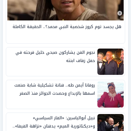
هل يجسد توم كروز شخصية النبي محمد؟.. الحقيقة الكاملة
نجوم الفن يشاركون صبحي خليل فرحته في
حفل زفاف ابنته
روفانا أيمن طه.. فنانة تشكيلية شابة صنعت
اسمها بالإبداع وحصدت الجوائز منذ الصغر
نبيل أبوالياسين: «الفار السياسي»
و«ديكتاتورية الميم» يدفنان «نزاهة الفيفا»..