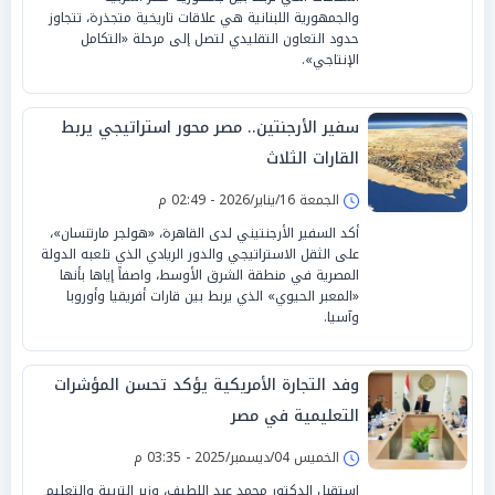
والجمهورية اللبنانية هي علاقات تاريخية متجذرة، تتجاوز
حدود التعاون التقليدي لتصل إلى مرحلة «التكامل
الإنتاجي».
سفير الأرجنتين.. مصر محور استراتيجي يربط
القارات الثلاث
الجمعة 16/يناير/2026 - 02:49 م
أكد السفير الأرجنتيني لدى القاهرة، «هولجر مارتنسان»،
على الثقل الاستراتيجي والدور الريادي الذي تلعبه الدولة
المصرية في منطقة الشرق الأوسط، واصفاً إياها بأنها
«المعبر الحيوي» الذي يربط بين قارات أفريقيا وأوروبا
وآسيا.
وفد التجارة الأمريكية يؤكد تحسن المؤشرات
التعليمية في مصر
الخميس 04/ديسمبر/2025 - 03:35 م
استقبل الدكتور محمد عبد اللطيف، وزير التربية والتعليم