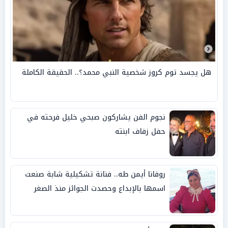
هل يجسد توم كروز شخصية النبي محمد؟.. الحقيقة الكاملة
نجوم الفن يشاركون صبحي خليل فرحته في
حفل زفاف ابنته
روفانا أيمن طه.. فنانة تشكيلية شابة صنعت
اسمها بالإبداع وحصدت الجوائز منذ الصغر