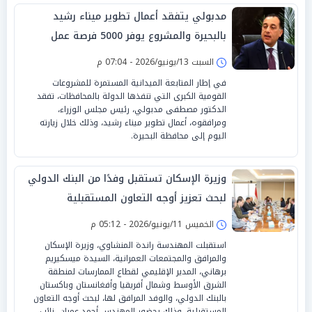
مدبولي يتفقد أعمال تطوير ميناء رشيد
بالبحيرة والمشروع يوفر 5000 فرصة عمل
السبت 13/يونيو/2026 - 07:04 م
في إطار المتابعة الميدانية المستمرة للمشروعات
القومية الكبرى التي تنفذها الدولة بالمحافظات، تفقد
الدكتور مصطفى مدبولي، رئيس مجلس الوزراء،
ومرافقوه، أعمال تطوير ميناء رشيد، وذلك خلال زيارته
اليوم إلى محافظة البحيرة.
وزيرة الإسكان تستقبل وفدًا من البنك الدولي
لبحث تعزيز أوجه التعاون المستقبلية
الخميس 11/يونيو/2026 - 05:12 م
استقبلت المهندسة راندة المنشاوي، وزيرة الإسكان
والمرافق والمجتمعات العمرانية، السيدة ميسكيريم
برهاني، المدير الإقليمي لقطاع الممارسات لمنطقة
الشرق الأوسط وشمال أفريقيا وأفغانستان وباكستان
بالبنك الدولي، والوفد المرافق لها، لبحث أوجه التعاون
المستقبلية، وذلك بحضور المهندس أحمد عمران، نائب